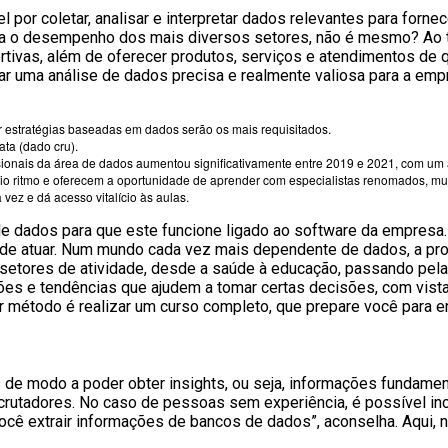
 por coletar, analisar e interpretar dados relevantes para forn
para o desempenho dos mais diversos setores, não é mesmo? Ao
rtivas, além de oferecer produtos, serviços e atendimentos de 
tar uma análise de dados precisa e realmente valiosa para a emp
r estratégias baseadas em dados serão os mais requisitados.
ta (dado cru).
sionais da área de dados aumentou significativamente entre 2019 e 2021, com u
prio ritmo e oferecem a oportunidade de aprender com especialistas renomados, mu
vez e dá acesso vitalício às aulas.
o de dados para que este funcione ligado ao software da empresa
ode atuar. Num mundo cada vez mais dependente de dados, a pro
tores de atividade, desde a saúde à educação, passando pela in
rões e tendências que ajudem a tomar certas decisões, com vista
r método é realizar um curso completo, que prepare você para en
 de modo a poder obter insights, ou seja, informações fundamen
crutadores. No caso de pessoas sem experiência, é possível inc
cê extrair informações de bancos de dados”, aconselha. Aqui, 