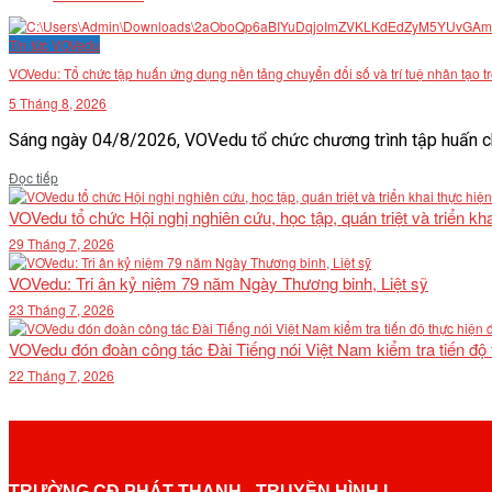
Tin tức VOVedu
VOVedu: Tổ chức tập huấn ứng dụng nền tảng chuyển đổi số và trí tuệ nhân tạo t
5 Tháng 8, 2026
Sáng ngày 04/8/2026, VOVedu tổ chức chương trình tập huấn ch
Details
Đọc tiếp
VOVedu tổ chức Hội nghị nghiên cứu, học tập, quán triệt và triển 
29 Tháng 7, 2026
VOVedu: Tri ân kỷ niệm 79 năm Ngày Thương binh, Liệt sỹ
23 Tháng 7, 2026
VOVedu đón đoàn công tác Đài Tiếng nói Việt Nam kiểm tra tiến độ
22 Tháng 7, 2026
TRƯỜNG CĐ PHÁT THANH - TRUYỀN HÌNH I