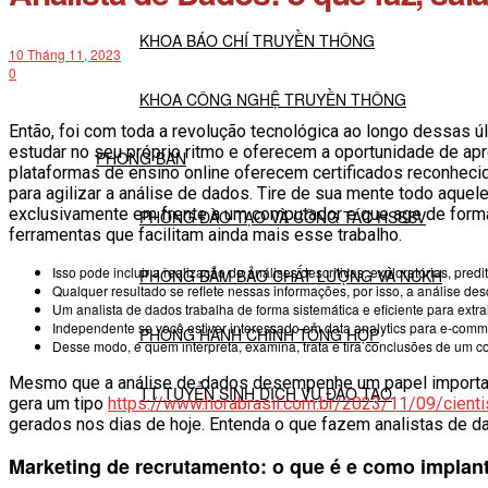
KHOA BÁO CHÍ TRUYỀN THÔNG
10 Tháng 11, 2023
0
KHOA CÔNG NGHỆ TRUYỀN THÔNG
Então, foi com toda a revolução tecnológica ao longo dessas ú
estudar no seu próprio ritmo e oferecem a oportunidade de ap
PHÒNG BAN
plataformas de ensino online oferecem certificados reconhecid
para agilizar a análise de dados. Tire de sua mente todo aque
exclusivamente em frente a um computador e que age de forma
PHÒNG ĐÀO TẠO VÀ CÔNG TÁC HSSSV
ferramentas que facilitam ainda mais esse trabalho.
Isso pode incluir a realização de análises descritivas, exploratórias, pred
PHÒNG ĐẢM BẢO CHẤT LƯỢNG VÀ NCKH
Qualquer resultado se reflete nessas informações, por isso, a análise desc
Um analista de dados trabalha de forma sistemática e eficiente para extr
Independente se você estiver interessado em data analytics para e-comme
PHÒNG HÀNH CHÍNH TỔNG HỢP
Desse modo, é quem interpreta, examina, trata e tira conclusões de um c
Mesmo que a análise de dados desempenhe um papel importan
TT TUYỂN SINH DỊCH VỤ ĐÀO TẠO
gera um tipo
https://www.horabrasil.com.br/2023/11/09/cient
gerados nos dias de hoje. Entenda o que fazem analistas de
NGHIÊN CỨU KHOA HỌC
Marketing de recrutamento: o que é e como implan