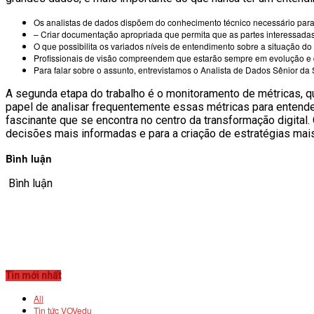
Os analistas de dados dispõem do conhecimento técnico necessário para
– Criar documentação apropriada que permita que as partes interessada
O que possibilita os variados níveis de entendimento sobre a situação do
Profissionais de visão compreendem que estarão sempre em evolução e 
Para falar sobre o assunto, entrevistamos o Analista de Dados Sênior da
A segunda etapa do trabalho é o monitoramento de métricas, 
papel de analisar frequentemente essas métricas para entender
fascinante que se encontra no centro da transformação digital.
decisões mais informadas e para a criação de estratégias mais
Bình luận
Bình luận
Tin mới nhất
All
Tin tức VOVedu