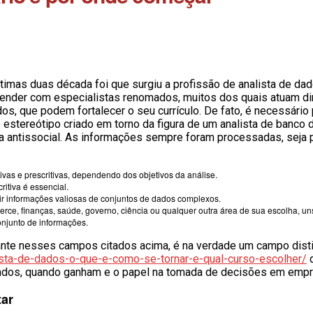
ltimas duas década foi que surgiu a profissão de analista de da
render com especialistas renomados, muitos dos quais atuam di
os, que podem fortalecer o seu currículo. De fato, é necessári
le estereótipo criado em torno da figura de um analista de banc
 antissocial. As informações sempre foram processadas, seja p
itivas e prescritivas, dependendo dos objetivos da análise.
ritiva é essencial.
air informações valiosas de conjuntos de dados complexos.
rce, finanças, saúde, governo, ciência ou qualquer outra área de sua escolha, un
onjunto de informações.
te nesses campos citados acima, é na verdade um campo disti
ista-de-dados-o-que-e-como-se-tornar-e-qual-curso-escolher/
d
 dados, quando ganham e o papel na tomada de decisões em emp
tar