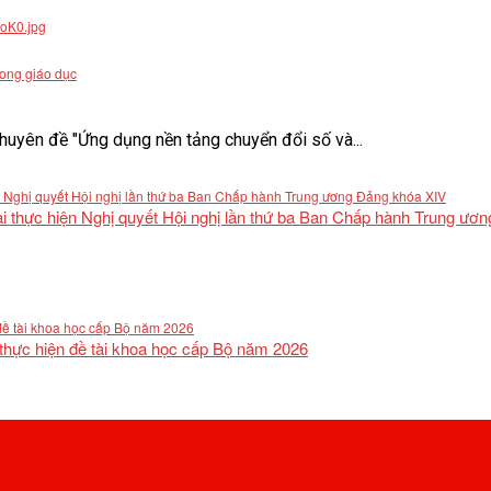
rong giáo dục
uyên đề "Ứng dụng nền tảng chuyển đổi số và...
khai thực hiện Nghị quyết Hội nghị lần thứ ba Ban Chấp hành Trung ư
 thực hiện đề tài khoa học cấp Bộ năm 2026