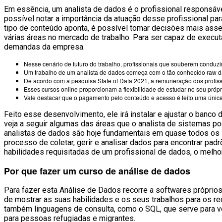
Em essência, um analista de dados é o profissional responsável
VĂN BẢN
possível notar a importância da atuação desse profissional 
tipo de conteúdo aponta, é possível tomar decisões mais asse
várias áreas no mercado de trabalho. Para ser capaz de execu
THƯ VIỆN
demandas da empresa.
Nesse cenário de futuro do trabalho, profissionais que souberem conduzi
Um trabalho de um analista de dados começa com o tão conhecido raw da
De acordo com a pesquisa State of Data 2021, a remuneração dos profis
Esses cursos online proporcionam a flexibilidade de estudar no seu pró
Vale destacar que o pagamento pelo conteúdo e acesso é feito uma única 
Feito esse desenvolvimento, ele irá instalar e ajustar o banc
veja a seguir algumas das áreas que o analista de sistemas p
analistas de dados são hoje fundamentais em quase todos os se
processo de coletar, gerir e analisar dados para encontrar pad
habilidades requisitadas de um profissional de dados, o melho
Por que fazer um curso de análise de dados
Para fazer esta Análise de Dados recorre a softwares próprios
de mostrar as suas habilidades e os seus trabalhos para os re
também linguagens de consulta, como o SQL, que serve para vo
para pessoas refugiadas e migrantes.