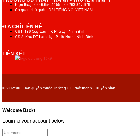
Điện thoại: 0246.656.4155 – 02263.847.679
Cơ quan chủ quản: ĐÀI TIẾNG NÓI VIỆT NAM
ĐỊA CHỈ LIÊN HỆ
CS1: 136 Quy Lưu - P. Phủ Lý - Ninh Bình
CS 2: Khu ĐT Lam Hạ - P. Hà Nam - Ninh Bình
LIÊN KẾT
© VOVedu - Bản quyền thuộc Trường CĐ Phát thanh - Truyền hình I
Welcome Back!
Login to your account below