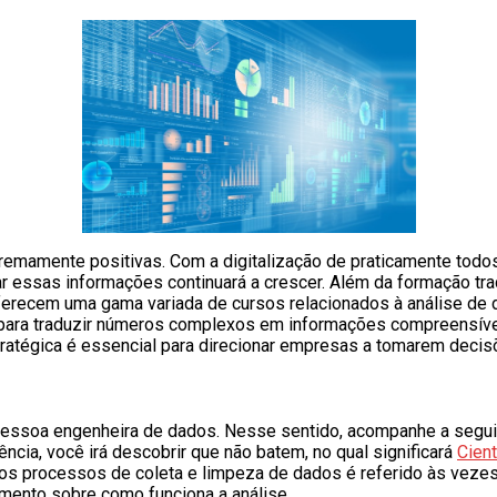
tremamente positivas. Com a digitalização de praticamente todo
r essas informações continuará a crescer. Além da formação tra
ferecem uma gama variada de cursos relacionados à análise de d
s para traduzir números complexos em informações compreensívei
ratégica é essencial para direcionar empresas a tomarem decis
 a pessoa engenheira de dados. Nesse sentido, acompanhe a seg
cia, você irá descobrir que não batem, no qual significará
Cient
 dos processos de coleta e limpeza de dados é referido às vez
mento sobre como funciona a análise.