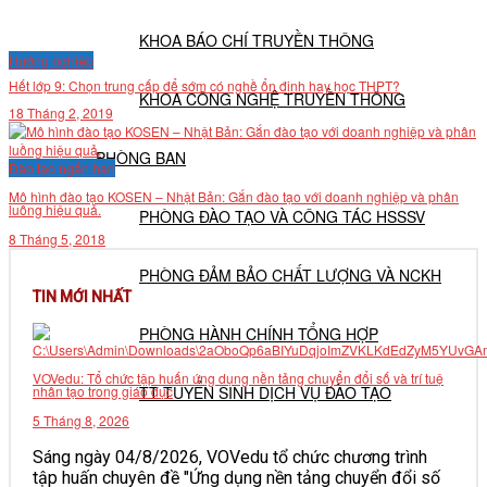
KHOA BÁO CHÍ TRUYỀN THÔNG
Hướng nghiệp
Hết lớp 9: Chọn trung cấp để sớm có nghề ổn định hay học THPT?
KHOA CÔNG NGHỆ TRUYỀN THÔNG
18 Tháng 2, 2019
PHÒNG BAN
Đào tạo ngắn hạn
Mô hình đào tạo KOSEN – Nhật Bản: Gắn đào tạo với doanh nghiệp và phân
luồng hiệu quả.
PHÒNG ĐÀO TẠO VÀ CÔNG TÁC HSSSV
8 Tháng 5, 2018
PHÒNG ĐẢM BẢO CHẤT LƯỢNG VÀ NCKH
TIN MỚI NHẤT
PHÒNG HÀNH CHÍNH TỔNG HỢP
VOVedu: Tổ chức tập huấn ứng dụng nền tảng chuyển đổi số và trí tuệ
TT TUYỂN SINH DỊCH VỤ ĐÀO TẠO
nhân tạo trong giáo dục
5 Tháng 8, 2026
NGHIÊN CỨU KHOA HỌC
Sáng ngày 04/8/2026, VOVedu tổ chức chương trình
tập huấn chuyên đề "Ứng dụng nền tảng chuyển đổi số