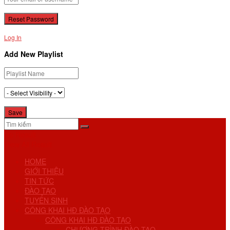
Log In
Add New Playlist
No Result
View All Result
HOME
GIỚI THIỆU
TIN TỨC
ĐÀO TẠO
TUYỂN SINH
CÔNG KHAI HĐ ĐÀO TẠO
CÔNG KHAI HĐ ĐÀO TẠO
CHƯƠNG TRÌNH ĐÀO TẠO