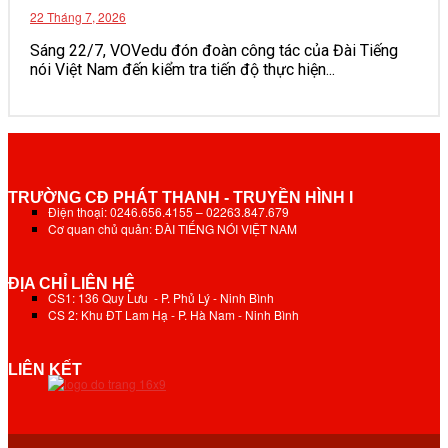
22 Tháng 7, 2026
Sáng 22/7, VOVedu đón đoàn công tác của Đài Tiếng
nói Việt Nam đến kiểm tra tiến độ thực hiện...
TRƯỜNG CĐ PHÁT THANH - TRUYỀN HÌNH I
Điện thoại: 0246.656.4155 – 02263.847.679
Cơ quan chủ quản: ĐÀI TIẾNG NÓI VIỆT NAM
ĐỊA CHỈ LIÊN HỆ
CS1: 136 Quy Lưu - P. Phủ Lý - Ninh Bình
CS 2: Khu ĐT Lam Hạ - P. Hà Nam - Ninh Bình
LIÊN KẾT