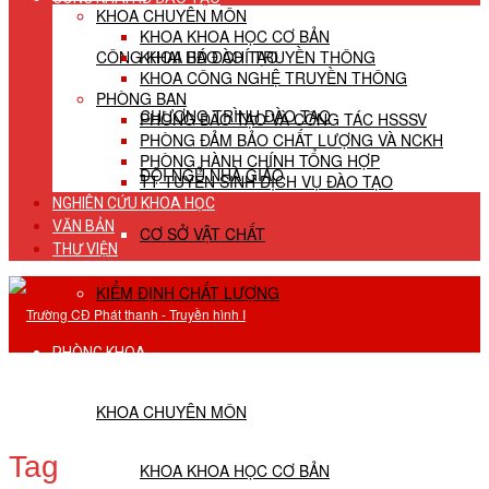
KHOA CHUYÊN MÔN
KHOA KHOA HỌC CƠ BẢN
CÔNG KHAI HĐ ĐÀO TẠO
KHOA BÁO CHÍ TRUYỀN THÔNG
KHOA CÔNG NGHỆ TRUYỀN THÔNG
PHÒNG BAN
CHƯƠNG TRÌNH ĐÀO TẠO
PHÒNG ĐÀO TẠO VÀ CÔNG TÁC HSSSV
PHÒNG ĐẢM BẢO CHẤT LƯỢNG VÀ NCKH
PHÒNG HÀNH CHÍNH TỔNG HỢP
ĐỘI NGŨ NHÀ GIÁO
TT TUYỂN SINH DỊCH VỤ ĐÀO TẠO
NGHIÊN CỨU KHOA HỌC
VĂN BẢN
CƠ SỞ VẬT CHẤT
THƯ VIỆN
KIỂM ĐỊNH CHẤT LƯỢNG
PHÒNG KHOA
KHOA CHUYÊN MÔN
Tag
KHOA KHOA HỌC CƠ BẢN