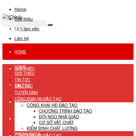
Home
Giới thiệu
Lịch làm việc
No Result
View All Result
Liên hệ
HOME
HOME
GIỚI THIỆU
GIỚI THIỆU
TIN TỨC
TIN TỨC
ĐÀO TẠO
TUYỂN SINH
CÔNG KHAI HĐ ĐÀO TẠO
ĐÀO TẠO
CÔNG KHAI HĐ ĐÀO TẠO
CHƯƠNG TRÌNH ĐÀO TẠO
ĐỘI NGŨ NHÀ GIÁO
TUYỂN SINH
CƠ SỞ VẬT CHẤT
KIỂM ĐỊNH CHẤT LƯỢNG
PHÒNG KHOA
CÔNG KHAI HĐ ĐÀO TẠO