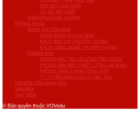
ĐỘI NGŨ NHÀ GIÁO
CƠ SỞ VẬT CHẤT
KIỂM ĐỊNH CHẤT LƯỢNG
PHÒNG KHOA
KHOA CHUYÊN MÔN
KHOA KHOA HỌC CƠ BẢN
KHOA BÁO CHÍ TRUYỀN THÔNG
KHOA CÔNG NGHỆ TRUYỀN THÔNG
PHÒNG BAN
PHÒNG ĐÀO TẠO VÀ CÔNG TÁC HSSSV
PHÒNG ĐẢM BẢO CHẤT LƯỢNG VÀ NCKH
PHÒNG HÀNH CHÍNH TỔNG HỢP
TT TUYỂN SINH DỊCH VỤ ĐÀO TẠO
NGHIÊN CỨU KHOA HỌC
VĂN BẢN
THƯ VIỆN
© Bản quyền thuộc VOVedu