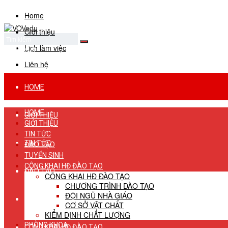
Home
Giới thiệu
Lịch làm việc
No Result
View All Result
Liên hệ
HOME
HOME
GIỚI THIỆU
GIỚI THIỆU
TIN TỨC
TIN TỨC
ĐÀO TẠO
TUYỂN SINH
CÔNG KHAI HĐ ĐÀO TẠO
ĐÀO TẠO
CÔNG KHAI HĐ ĐÀO TẠO
CHƯƠNG TRÌNH ĐÀO TẠO
ĐỘI NGŨ NHÀ GIÁO
TUYỂN SINH
CƠ SỞ VẬT CHẤT
KIỂM ĐỊNH CHẤT LƯỢNG
PHÒNG KHOA
CÔNG KHAI HĐ ĐÀO TẠO