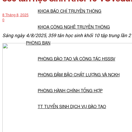
KHOA BÁO CHÍ TRUYỀN THÔNG
8 Tháng 8, 2025
0
KHOA CÔNG NGHỆ TRUYỀN THÔNG
Sáng ngày 4/8/2025, 359 tân học sinh khối 10 tập trung lần 2 tại 
PHÒNG BAN
PHÒNG ĐÀO TẠO VÀ CÔNG TÁC HSSSV
PHÒNG ĐẢM BẢO CHẤT LƯỢNG VÀ NCKH
PHÒNG HÀNH CHÍNH TỔNG HỢP
TT TUYỂN SINH DỊCH VỤ ĐÀO TẠO
NGHIÊN CỨU KHOA HỌC