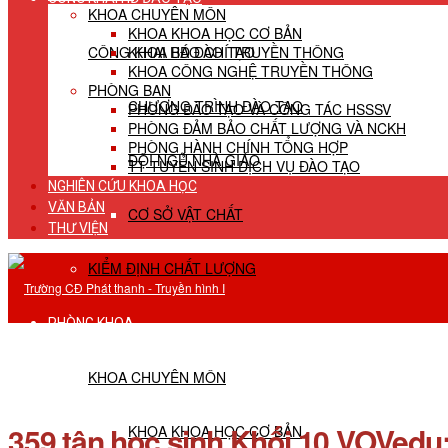
KHOA CHUYÊN MÔN
KHOA KHOA HỌC CƠ BẢN
CÔNG KHAI HĐ ĐÀO TẠO
KHOA BÁO CHÍ TRUYỀN THÔNG
KHOA CÔNG NGHỆ TRUYỀN THÔNG
PHÒNG BAN
CHƯƠNG TRÌNH ĐÀO TẠO
PHÒNG ĐÀO TẠO VÀ CÔNG TÁC HSSSV
PHÒNG ĐẢM BẢO CHẤT LƯỢNG VÀ NCKH
PHÒNG HÀNH CHÍNH TỔNG HỢP
ĐỘI NGŨ NHÀ GIÁO
TT TUYỂN SINH DỊCH VỤ ĐÀO TẠO
NGHIÊN CỨU KHOA HỌC
VĂN BẢN
CƠ SỞ VẬT CHẤT
THƯ VIỆN
KIỂM ĐỊNH CHẤT LƯỢNG
PHÒNG KHOA
KHOA CHUYÊN MÔN
359 tân học sinh Khối 10 VOVedu
KHOA KHOA HỌC CƠ BẢN