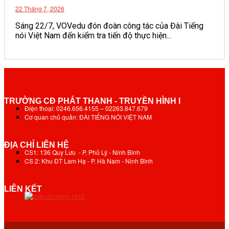
22 Tháng 7, 2026
Sáng 22/7, VOVedu đón đoàn công tác của Đài Tiếng
nói Việt Nam đến kiểm tra tiến độ thực hiện...
TRƯỜNG CĐ PHÁT THANH - TRUYỀN HÌNH I
Điện thoại: 0246.656.4155 – 02263.847.679
Cơ quan chủ quản: ĐÀI TIẾNG NÓI VIỆT NAM
ĐỊA CHỈ LIÊN HỆ
CS1: 136 Quy Lưu - P. Phủ Lý - Ninh Bình
CS 2: Khu ĐT Lam Hạ - P. Hà Nam - Ninh Bình
LIÊN KẾT