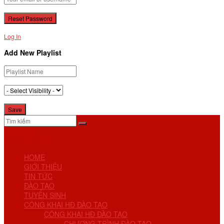
Log In
Add New Playlist
No Result
View All Result
HOME
GIỚI THIỆU
TIN TỨC
ĐÀO TẠO
TUYỂN SINH
CÔNG KHAI HĐ ĐÀO TẠO
CÔNG KHAI HĐ ĐÀO TẠO
CHƯƠNG TRÌNH ĐÀO TẠO