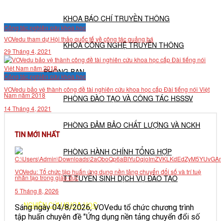
KHOA BÁO CHÍ TRUYỀN THÔNG
Công tác nghiên cứu khoa học
VOVedu tham dự Hội thảo quốc tế về công tác quảng bá
KHOA CÔNG NGHỆ TRUYỀN THÔNG
29 Tháng 4, 2021
PHÒNG BAN
Công tác nghiên cứu khoa học
VOVedu bảo vệ thành công đề tài nghiên cứu khoa học cấp Đài tiếng nói Việt
Nam năm 2018
PHÒNG ĐÀO TẠO VÀ CÔNG TÁC HSSSV
14 Tháng 4, 2021
PHÒNG ĐẢM BẢO CHẤT LƯỢNG VÀ NCKH
TIN MỚI NHẤT
PHÒNG HÀNH CHÍNH TỔNG HỢP
VOVedu: Tổ chức tập huấn ứng dụng nền tảng chuyển đổi số và trí tuệ
TT TUYỂN SINH DỊCH VỤ ĐÀO TẠO
nhân tạo trong giáo dục
5 Tháng 8, 2026
NGHIÊN CỨU KHOA HỌC
Sáng ngày 04/8/2026, VOVedu tổ chức chương trình
tập huấn chuyên đề "Ứng dụng nền tảng chuyển đổi số