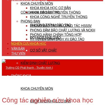
KHOA CHUYÊN MÔN
KHOA KHOA HỌC CƠ BẢN
CÔNG KHAI HĐ ĐÀO TẠO
KHOA BÁO CHÍ TRUYỀN THÔNG
KHOA CÔNG NGHỆ TRUYỀN THÔNG
PHÒNG BAN
CHƯƠNG TRÌNH ĐÀO TẠO
PHÒNG ĐÀO TẠO VÀ CÔNG TÁC HSSSV
PHÒNG ĐẢM BẢO CHẤT LƯỢNG VÀ NCKH
PHÒNG HÀNH CHÍNH TỔNG HỢP
ĐỘI NGŨ NHÀ GIÁO
TT TUYỂN SINH DỊCH VỤ ĐÀO TẠO
NGHIÊN CỨU KHOA HỌC
VĂN BẢN
CƠ SỞ VẬT CHẤT
THƯ VIỆN
KIỂM ĐỊNH CHẤT LƯỢNG
PHÒNG KHOA
KHOA CHUYÊN MÔN
Công tác nghiên cứu khoa học
KHOA KHOA HỌC CƠ BẢN