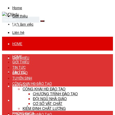
Home
Giới thiệu
Lịch làm việc
No Result
View All Result
Liên hệ
HOME
HOME
GIỚI THIỆU
GIỚI THIỆU
TIN TỨC
TIN TỨC
ĐÀO TẠO
TUYỂN SINH
CÔNG KHAI HĐ ĐÀO TẠO
ĐÀO TẠO
CÔNG KHAI HĐ ĐÀO TẠO
CHƯƠNG TRÌNH ĐÀO TẠO
ĐỘI NGŨ NHÀ GIÁO
TUYỂN SINH
CƠ SỞ VẬT CHẤT
KIỂM ĐỊNH CHẤT LƯỢNG
PHÒNG KHOA
CÔNG KHAI HĐ ĐÀO TẠO