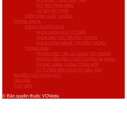
ĐỘI NGŨ NHÀ GIÁO
CƠ SỞ VẬT CHẤT
KIỂM ĐỊNH CHẤT LƯỢNG
PHÒNG KHOA
KHOA CHUYÊN MÔN
KHOA KHOA HỌC CƠ BẢN
KHOA BÁO CHÍ TRUYỀN THÔNG
KHOA CÔNG NGHỆ TRUYỀN THÔNG
PHÒNG BAN
PHÒNG ĐÀO TẠO VÀ CÔNG TÁC HSSSV
PHÒNG ĐẢM BẢO CHẤT LƯỢNG VÀ NCKH
PHÒNG HÀNH CHÍNH TỔNG HỢP
TT TUYỂN SINH DỊCH VỤ ĐÀO TẠO
NGHIÊN CỨU KHOA HỌC
VĂN BẢN
THƯ VIỆN
© Bản quyền thuộc VOVedu