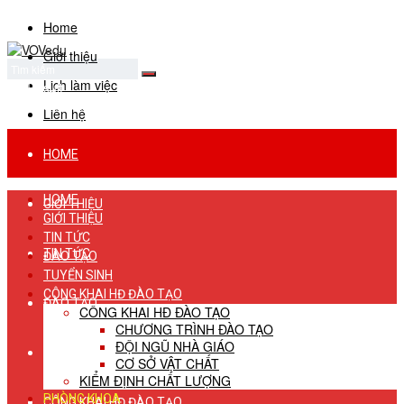
Home
Giới thiệu
Lịch làm việc
No Result
View All Result
Liên hệ
HOME
HOME
GIỚI THIỆU
GIỚI THIỆU
TIN TỨC
TIN TỨC
ĐÀO TẠO
TUYỂN SINH
CÔNG KHAI HĐ ĐÀO TẠO
ĐÀO TẠO
CÔNG KHAI HĐ ĐÀO TẠO
CHƯƠNG TRÌNH ĐÀO TẠO
ĐỘI NGŨ NHÀ GIÁO
TUYỂN SINH
CƠ SỞ VẬT CHẤT
KIỂM ĐỊNH CHẤT LƯỢNG
PHÒNG KHOA
CÔNG KHAI HĐ ĐÀO TẠO