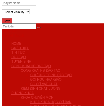
No Result
View All Result
HOME
GIỚI THIỆU
TIN TỨC
ĐÀO TẠO
TUYỂN SINH
CÔNG KHAI HĐ ĐÀO TẠO
CÔNG KHAI HĐ ĐÀO TẠO
CHƯƠNG TRÌNH ĐÀO TẠO
ĐỘI NGŨ NHÀ GIÁO
CƠ SỞ VẬT CHẤT
KIỂM ĐỊNH CHẤT LƯỢNG
PHÒNG KHOA
KHOA CHUYÊN MÔN
KHOA KHOA HỌC CƠ BẢN