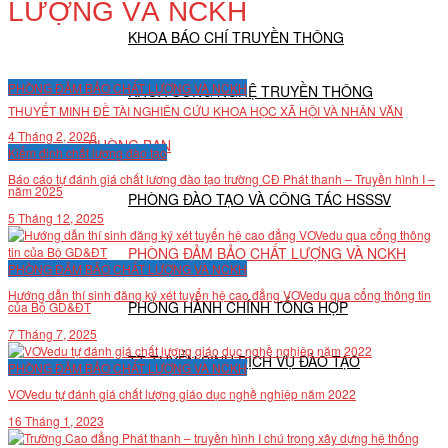
LƯỢNG VÀ NCKH
KHOA BÁO CHÍ TRUYỀN THÔNG
PHÒNG ĐẢM BẢO CHẤT LƯỢNG VÀ NCKH
KHOA CÔNG NGHỆ TRUYỀN THÔNG
THUYẾT MINH ĐỀ TÀI NGHIÊN CỨU KHOA HỌC XÃ HỘI VÀ NHÂN VĂN
4 Tháng 2, 2026
PHÒNG BAN
Kiểm định chất lượng đào tạo
Báo cáo tự đánh giá chất lương đào tạo trường CĐ Phát thanh – Truyền hình I –
năm 2025
PHÒNG ĐÀO TẠO VÀ CÔNG TÁC HSSSV
5 Tháng 12, 2025
PHÒNG ĐẢM BẢO CHẤT LƯỢNG VÀ NCKH
PHÒNG ĐẢM BẢO CHẤT LƯỢNG VÀ NCKH
Hướng dẫn thí sinh đăng ký xét tuyển hệ cao đẳng VOVedu qua cổng thông tin
PHÒNG HÀNH CHÍNH TỔNG HỢP
của Bộ GD&ĐT
7 Tháng 7, 2025
TT TUYỂN SINH DỊCH VỤ ĐÀO TẠO
PHÒNG ĐẢM BẢO CHẤT LƯỢNG VÀ NCKH
VOVedu tự đánh giá chất lượng giáo dục nghề nghiệp năm 2022
NGHIÊN CỨU KHOA HỌC
16 Tháng 1, 2023