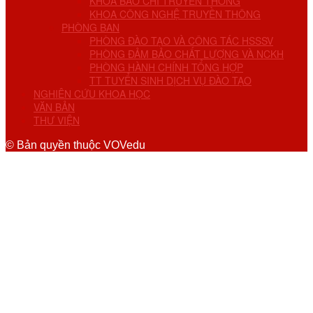
KHOA BÁO CHÍ TRUYỀN THÔNG
KHOA CÔNG NGHỆ TRUYỀN THÔNG
PHÒNG BAN
PHÒNG ĐÀO TẠO VÀ CÔNG TÁC HSSSV
PHÒNG ĐẢM BẢO CHẤT LƯỢNG VÀ NCKH
PHÒNG HÀNH CHÍNH TỔNG HỢP
TT TUYỂN SINH DỊCH VỤ ĐÀO TẠO
NGHIÊN CỨU KHOA HỌC
VĂN BẢN
THƯ VIỆN
© Bản quyền thuộc VOVedu