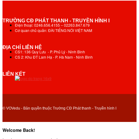
TRƯỜNG CĐ PHÁT THANH - TRUYỀN HÌNH I
Điện thoại: 0246.656.4155 – 02263.847.679
Cơ quan chủ quản: ĐÀI TIẾNG NÓI VIỆT NAM
ĐỊA CHỈ LIÊN HỆ
CS1: 136 Quy Lưu - P. Phủ Lý - Ninh Bình
CS 2: Khu ĐT Lam Hạ - P. Hà Nam - Ninh Bình
LIÊN KẾT
© VOVedu - Bản quyền thuộc Trường CĐ Phát thanh - Truyền hình I
Welcome Back!