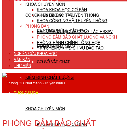
KHOA CHUYÊN MÔN
KHOA KHOA HỌC CƠ BẢN
CÔNG KHAI HĐ ĐÀO TẠO
KHOA BÁO CHÍ TRUYỀN THÔNG
KHOA CÔNG NGHỆ TRUYỀN THÔNG
PHÒNG BAN
CHƯƠNG TRÌNH ĐÀO TẠO
PHÒNG ĐÀO TẠO VÀ CÔNG TÁC HSSSV
PHÒNG ĐẢM BẢO CHẤT LƯỢNG VÀ NCKH
PHÒNG HÀNH CHÍNH TỔNG HỢP
ĐỘI NGŨ NHÀ GIÁO
TT TUYỂN SINH DỊCH VỤ ĐÀO TẠO
NGHIÊN CỨU KHOA HỌC
VĂN BẢN
CƠ SỞ VẬT CHẤT
THƯ VIỆN
KIỂM ĐỊNH CHẤT LƯỢNG
PHÒNG KHOA
KHOA CHUYÊN MÔN
PHÒNG ĐẢM BẢO CHẤT
KHOA KHOA HỌC CƠ BẢN