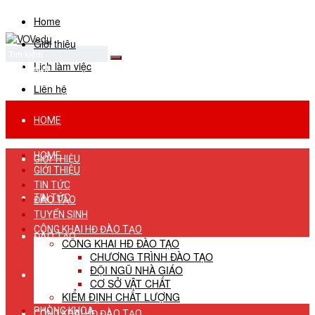
Home
Giới thiệu
Lịch làm việc
No Result
View All Result
Liên hệ
HOME
HOME
GIỚI THIỆU
GIỚI THIỆU
TIN TỨC
TIN TỨC
ĐÀO TẠO
TUYỂN SINH
CÔNG KHAI HĐ ĐÀO TẠO
ĐÀO TẠO
CÔNG KHAI HĐ ĐÀO TẠO
CHƯƠNG TRÌNH ĐÀO TẠO
ĐỘI NGŨ NHÀ GIÁO
TUYỂN SINH
CƠ SỞ VẬT CHẤT
KIỂM ĐỊNH CHẤT LƯỢNG
PHÒNG KHOA
CÔNG KHAI HĐ ĐÀO TẠO