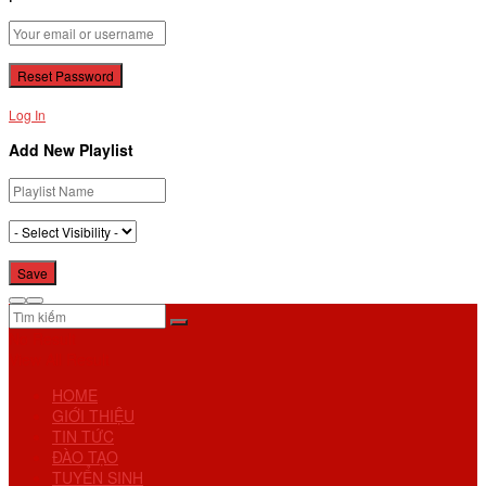
Log In
Add New Playlist
No Result
View All Result
HOME
GIỚI THIỆU
TIN TỨC
ĐÀO TẠO
TUYỂN SINH