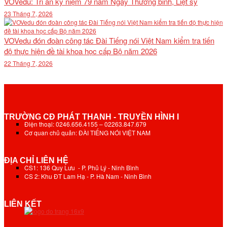
VOVedu: Tri ân kỷ niệm 79 năm Ngày Thương binh, Liệt sỹ
23 Tháng 7, 2026
VOVedu đón đoàn công tác Đài Tiếng nói Việt Nam kiểm tra tiến
độ thực hiện đề tài khoa học cấp Bộ năm 2026
22 Tháng 7, 2026
TRƯỜNG CĐ PHÁT THANH - TRUYỀN HÌNH I
Điện thoại: 0246.656.4155 – 02263.847.679
Cơ quan chủ quản: ĐÀI TIẾNG NÓI VIỆT NAM
ĐỊA CHỈ LIÊN HỆ
CS1: 136 Quy Lưu - P. Phủ Lý - Ninh Bình
CS 2: Khu ĐT Lam Hạ - P. Hà Nam - Ninh Bình
LIÊN KẾT