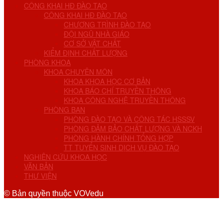
CÔNG KHAI HĐ ĐÀO TẠO
CÔNG KHAI HĐ ĐÀO TẠO
CHƯƠNG TRÌNH ĐÀO TẠO
ĐỘI NGŨ NHÀ GIÁO
CƠ SỞ VẬT CHẤT
KIỂM ĐỊNH CHẤT LƯỢNG
PHÒNG KHOA
KHOA CHUYÊN MÔN
KHOA KHOA HỌC CƠ BẢN
KHOA BÁO CHÍ TRUYỀN THÔNG
KHOA CÔNG NGHỆ TRUYỀN THÔNG
PHÒNG BAN
PHÒNG ĐÀO TẠO VÀ CÔNG TÁC HSSSV
PHÒNG ĐẢM BẢO CHẤT LƯỢNG VÀ NCKH
PHÒNG HÀNH CHÍNH TỔNG HỢP
TT TUYỂN SINH DỊCH VỤ ĐÀO TẠO
NGHIÊN CỨU KHOA HỌC
VĂN BẢN
THƯ VIỆN
© Bản quyền thuộc VOVedu