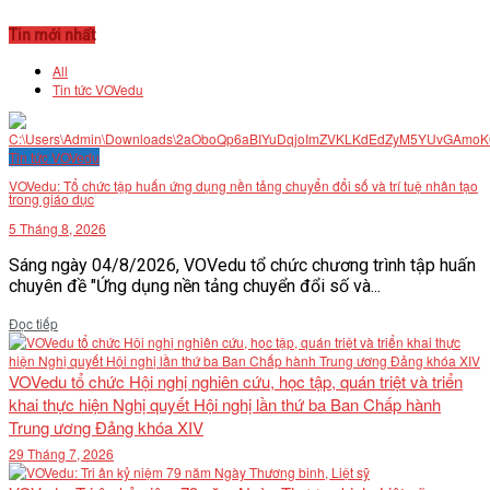
Tin mới nhất
All
Tin tức VOVedu
Tin tức VOVedu
VOVedu: Tổ chức tập huấn ứng dụng nền tảng chuyển đổi số và trí tuệ nhân tạo
trong giáo dục
5 Tháng 8, 2026
Sáng ngày 04/8/2026, VOVedu tổ chức chương trình tập huấn
chuyên đề "Ứng dụng nền tảng chuyển đổi số và...
Details
Đọc tiếp
VOVedu tổ chức Hội nghị nghiên cứu, học tập, quán triệt và triển
khai thực hiện Nghị quyết Hội nghị lần thứ ba Ban Chấp hành
Trung ương Đảng khóa XIV
29 Tháng 7, 2026