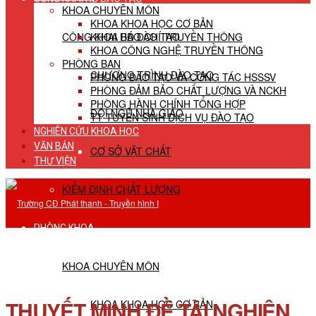
KHOA CHUYÊN MÔN
KHOA KHOA HỌC CƠ BẢN
CÔNG KHAI HĐ ĐÀO TẠO
KHOA BÁO CHÍ TRUYỀN THÔNG
KHOA CÔNG NGHỆ TRUYỀN THÔNG
PHÒNG BAN
CHƯƠNG TRÌNH ĐÀO TẠO
PHÒNG ĐÀO TẠO VÀ CÔNG TÁC HSSSV
PHÒNG ĐẢM BẢO CHẤT LƯỢNG VÀ NCKH
PHÒNG HÀNH CHÍNH TỔNG HỢP
ĐỘI NGŨ NHÀ GIÁO
TT TUYỂN SINH DỊCH VỤ ĐÀO TẠO
NGHIÊN CỨU KHOA HỌC
VĂN BẢN
CƠ SỞ VẬT CHẤT
THƯ VIỆN
KIỂM ĐỊNH CHẤT LƯỢNG
PHÒNG KHOA
KHOA CHUYÊN MÔN
THUYẾT MINH ĐỀ TÀI NGHIÊN
KHOA KHOA HỌC CƠ BẢN