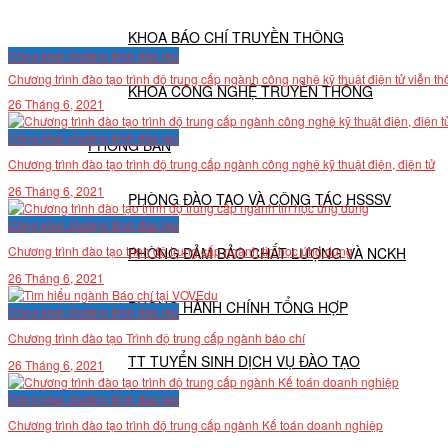
KHOA BÁO CHÍ TRUYỀN THÔNG
Công khai chương trình đào tạo
Chương trình đào tạo trình độ trung cấp ngành công nghệ kỹ thuật điện tử viễn t
KHOA CÔNG NGHỆ TRUYỀN THÔNG
26 Tháng 6, 2021
Công khai chương trình đào tạo
PHÒNG BAN
Chương trình đào tạo trình độ trung cấp ngành công nghệ kỹ thuật điện, điện tử
26 Tháng 6, 2021
PHÒNG ĐÀO TẠO VÀ CÔNG TÁC HSSSV
Công khai chương trình đào tạo
Chương trình đào tạo trình độ trung cấp ngành tin học ứng dụng
PHÒNG ĐẢM BẢO CHẤT LƯỢNG VÀ NCKH
26 Tháng 6, 2021
PHÒNG HÀNH CHÍNH TỔNG HỢP
Công khai chương trình đào tạo
Chương trình đào tạo Trình độ trung cấp ngành báo chí
TT TUYỂN SINH DỊCH VỤ ĐÀO TẠO
26 Tháng 6, 2021
Công khai chương trình đào tạo
NGHIÊN CỨU KHOA HỌC
Chương trình đào tạo trình độ trung cấp ngành Kế toán doanh nghiệp