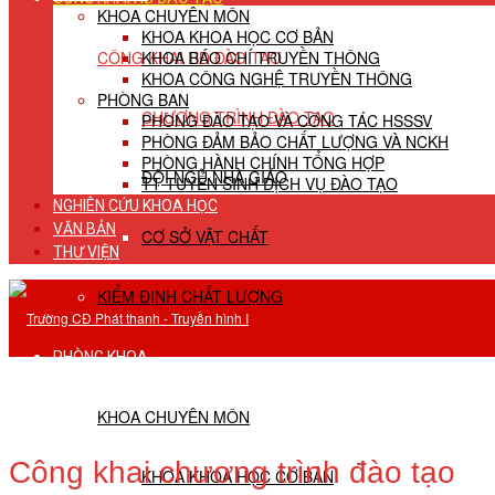
KHOA CHUYÊN MÔN
KHOA KHOA HỌC CƠ BẢN
CÔNG KHAI HĐ ĐÀO TẠO
KHOA BÁO CHÍ TRUYỀN THÔNG
KHOA CÔNG NGHỆ TRUYỀN THÔNG
PHÒNG BAN
CHƯƠNG TRÌNH ĐÀO TẠO
PHÒNG ĐÀO TẠO VÀ CÔNG TÁC HSSSV
PHÒNG ĐẢM BẢO CHẤT LƯỢNG VÀ NCKH
PHÒNG HÀNH CHÍNH TỔNG HỢP
ĐỘI NGŨ NHÀ GIÁO
TT TUYỂN SINH DỊCH VỤ ĐÀO TẠO
NGHIÊN CỨU KHOA HỌC
VĂN BẢN
CƠ SỞ VẬT CHẤT
THƯ VIỆN
KIỂM ĐỊNH CHẤT LƯỢNG
PHÒNG KHOA
KHOA CHUYÊN MÔN
Công khai chương trình đào tạo
KHOA KHOA HỌC CƠ BẢN