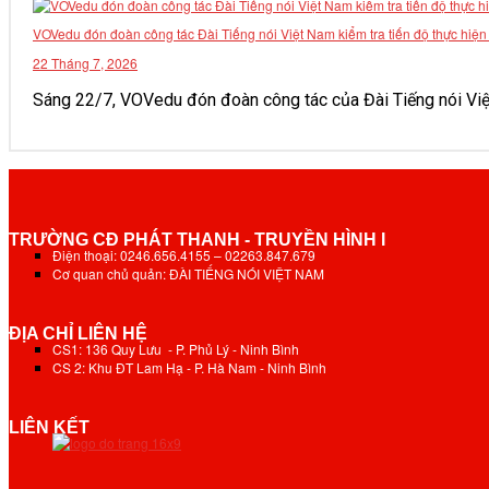
VOVedu đón đoàn công tác Đài Tiếng nói Việt Nam kiểm tra tiến độ thực hiệ
22 Tháng 7, 2026
Sáng 22/7, VOVedu đón đoàn công tác của Đài Tiếng nói Việt 
TRƯỜNG CĐ PHÁT THANH - TRUYỀN HÌNH I
Điện thoại: 0246.656.4155 – 02263.847.679
Cơ quan chủ quản: ĐÀI TIẾNG NÓI VIỆT NAM
ĐỊA CHỈ LIÊN HỆ
CS1: 136 Quy Lưu - P. Phủ Lý - Ninh Bình
CS 2: Khu ĐT Lam Hạ - P. Hà Nam - Ninh Bình
LIÊN KẾT