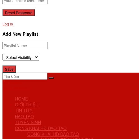
Log In
Add New Playlist
No Result
View All Result
HOME
GIỚI THIỆU
TIN TỨC
ĐÀO TẠO
TUYỂN SINH
CÔNG KHAI HĐ ĐÀO TẠO
CÔNG KHAI HĐ ĐÀO TẠO