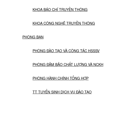
KHOA BÁO CHÍ TRUYỀN THÔNG
KHOA CÔNG NGHỆ TRUYỀN THÔNG
PHÒNG BAN
PHÒNG ĐÀO TẠO VÀ CÔNG TÁC HSSSV
PHÒNG ĐẢM BẢO CHẤT LƯỢNG VÀ NCKH
PHÒNG HÀNH CHÍNH TỔNG HỢP
TT TUYỂN SINH DỊCH VỤ ĐÀO TẠO
NGHIÊN CỨU KHOA HỌC