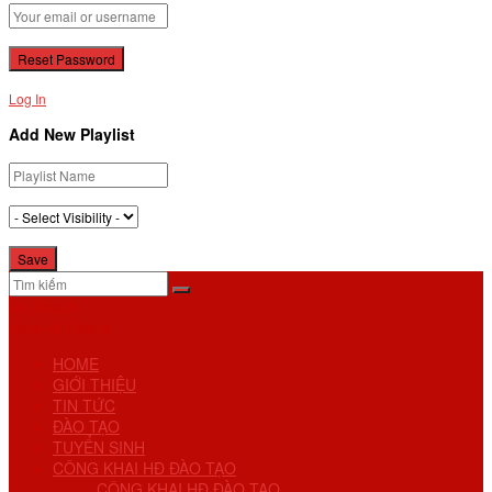
Log In
Add New Playlist
No Result
View All Result
HOME
GIỚI THIỆU
TIN TỨC
ĐÀO TẠO
TUYỂN SINH
CÔNG KHAI HĐ ĐÀO TẠO
CÔNG KHAI HĐ ĐÀO TẠO