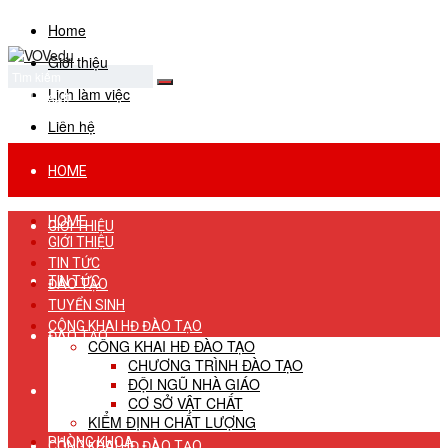
Home
Giới thiệu
Lịch làm việc
No Result
View All Result
Liên hệ
HOME
HOME
GIỚI THIỆU
GIỚI THIỆU
TIN TỨC
TIN TỨC
ĐÀO TẠO
TUYỂN SINH
CÔNG KHAI HĐ ĐÀO TẠO
ĐÀO TẠO
CÔNG KHAI HĐ ĐÀO TẠO
CHƯƠNG TRÌNH ĐÀO TẠO
ĐỘI NGŨ NHÀ GIÁO
TUYỂN SINH
CƠ SỞ VẬT CHẤT
KIỂM ĐỊNH CHẤT LƯỢNG
PHÒNG KHOA
CÔNG KHAI HĐ ĐÀO TẠO