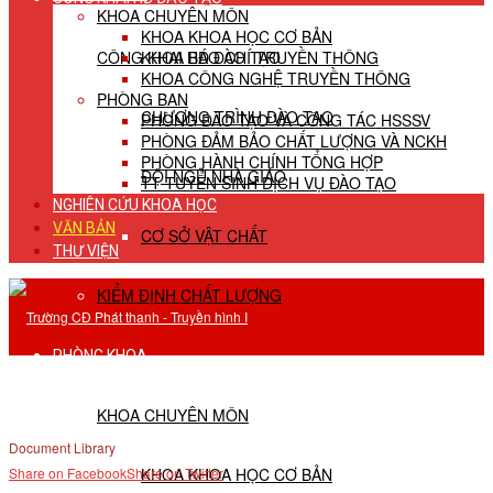
KHOA CHUYÊN MÔN
KHOA KHOA HỌC CƠ BẢN
CÔNG KHAI HĐ ĐÀO TẠO
KHOA BÁO CHÍ TRUYỀN THÔNG
KHOA CÔNG NGHỆ TRUYỀN THÔNG
PHÒNG BAN
CHƯƠNG TRÌNH ĐÀO TẠO
PHÒNG ĐÀO TẠO VÀ CÔNG TÁC HSSSV
PHÒNG ĐẢM BẢO CHẤT LƯỢNG VÀ NCKH
PHÒNG HÀNH CHÍNH TỔNG HỢP
ĐỘI NGŨ NHÀ GIÁO
TT TUYỂN SINH DỊCH VỤ ĐÀO TẠO
NGHIÊN CỨU KHOA HỌC
VĂN BẢN
CƠ SỞ VẬT CHẤT
THƯ VIỆN
KIỂM ĐỊNH CHẤT LƯỢNG
PHÒNG KHOA
KHOA CHUYÊN MÔN
Document Library
KHOA KHOA HỌC CƠ BẢN
Share on Facebook
Share on Twitter