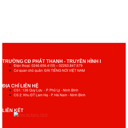
TRƯỜNG CĐ PHÁT THANH - TRUYỀN HÌNH I
Điện thoại: 0246.656.4155 – 02263.847.679
Cơ quan chủ quản: ĐÀI TIẾNG NÓI VIỆT NAM
ĐỊA CHỈ LIÊN HỆ
CS1: 136 Quy Lưu - P. Phủ Lý - Ninh Bình
CS 2: Khu ĐT Lam Hạ - P. Hà Nam - Ninh Bình
LIÊN KẾT