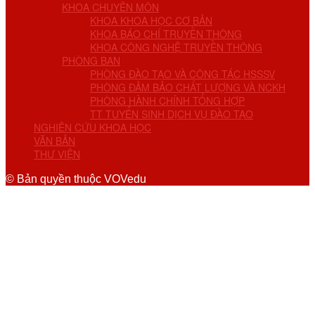
KHOA CHUYÊN MÔN
KHOA KHOA HỌC CƠ BẢN
KHOA BÁO CHÍ TRUYỀN THÔNG
KHOA CÔNG NGHỆ TRUYỀN THÔNG
PHÒNG BAN
PHÒNG ĐÀO TẠO VÀ CÔNG TÁC HSSSV
PHÒNG ĐẢM BẢO CHẤT LƯỢNG VÀ NCKH
PHÒNG HÀNH CHÍNH TỔNG HỢP
TT TUYỂN SINH DỊCH VỤ ĐÀO TẠO
NGHIÊN CỨU KHOA HỌC
VĂN BẢN
THƯ VIỆN
© Bản quyền thuộc VOVedu