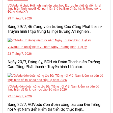
VOVedu tổ chức Hội nghị nghiên cứu, học tập, quán triệt và triển khai
VĂN BẢN
thực hiện Nghị quyết Hội nghị lần thứ ba Ban Chấp hành Trung ương
Đảng khóa XIV
29 Tháng 7, 2026
THƯ VIỆN
Sáng 29/7, 46 đảng viên trường Cao đẳng Phát thanh-
Truyền hình I tập trung tại hội trường A1 nghiên...
VOVedu: Tri ân kỷ niệm 79 năm Ngày Thương binh, Liệt sỹ
23 Tháng 7, 2026
Ngày 23/7, Đảng ủy, BGH và Đoàn Thanh niên Trường
Cao đẳng Phát thanh - Truyền hình I tổ chức...
VOVedu đón đoàn công tác Đài Tiếng nói Việt Nam kiểm tra tiến độ
thực hiện đề tài khoa học cấp Bộ năm 2026
22 Tháng 7, 2026
Sáng 22/7, VOVedu đón đoàn công tác của Đài Tiếng
nói Việt Nam đến kiểm tra tiến độ thực hiện...