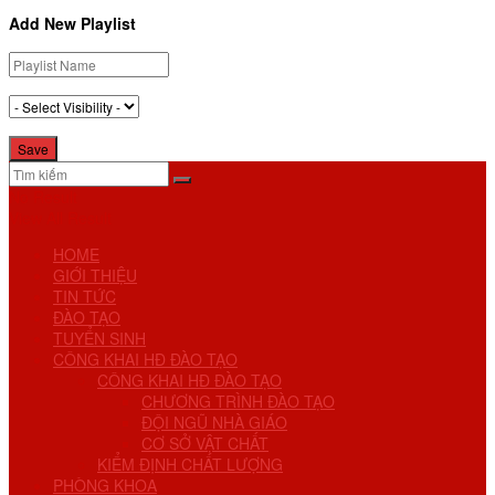
Add New Playlist
No Result
View All Result
HOME
GIỚI THIỆU
TIN TỨC
ĐÀO TẠO
TUYỂN SINH
CÔNG KHAI HĐ ĐÀO TẠO
CÔNG KHAI HĐ ĐÀO TẠO
CHƯƠNG TRÌNH ĐÀO TẠO
ĐỘI NGŨ NHÀ GIÁO
CƠ SỞ VẬT CHẤT
KIỂM ĐỊNH CHẤT LƯỢNG
PHÒNG KHOA