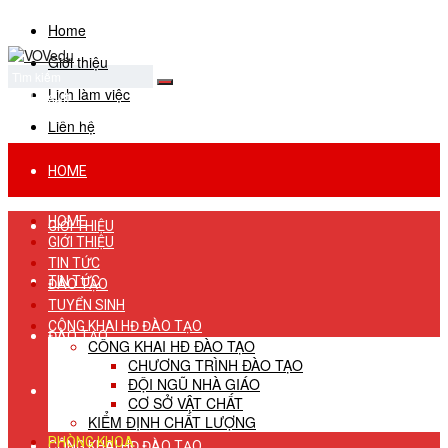
Home
Giới thiệu
Lịch làm việc
No Result
View All Result
Liên hệ
HOME
HOME
GIỚI THIỆU
GIỚI THIỆU
TIN TỨC
TIN TỨC
ĐÀO TẠO
TUYỂN SINH
CÔNG KHAI HĐ ĐÀO TẠO
ĐÀO TẠO
CÔNG KHAI HĐ ĐÀO TẠO
CHƯƠNG TRÌNH ĐÀO TẠO
ĐỘI NGŨ NHÀ GIÁO
TUYỂN SINH
CƠ SỞ VẬT CHẤT
KIỂM ĐỊNH CHẤT LƯỢNG
PHÒNG KHOA
CÔNG KHAI HĐ ĐÀO TẠO