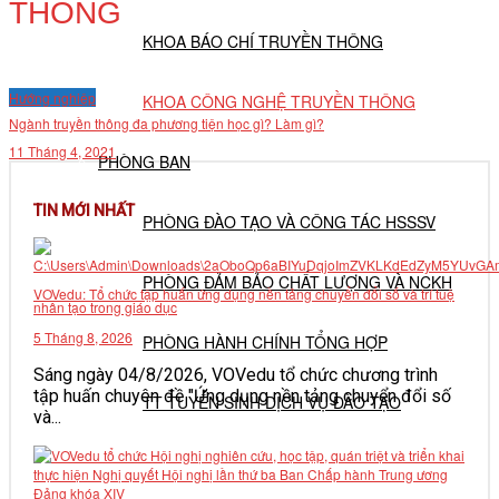
THÔNG
KHOA BÁO CHÍ TRUYỀN THÔNG
Hướng nghiệp
KHOA CÔNG NGHỆ TRUYỀN THÔNG
Ngành truyền thông đa phương tiện học gì? Làm gì?
11 Tháng 4, 2021
PHÒNG BAN
TIN MỚI NHẤT
PHÒNG ĐÀO TẠO VÀ CÔNG TÁC HSSSV
PHÒNG ĐẢM BẢO CHẤT LƯỢNG VÀ NCKH
VOVedu: Tổ chức tập huấn ứng dụng nền tảng chuyển đổi số và trí tuệ
nhân tạo trong giáo dục
5 Tháng 8, 2026
PHÒNG HÀNH CHÍNH TỔNG HỢP
Sáng ngày 04/8/2026, VOVedu tổ chức chương trình
tập huấn chuyên đề "Ứng dụng nền tảng chuyển đổi số
TT TUYỂN SINH DỊCH VỤ ĐÀO TẠO
và...
NGHIÊN CỨU KHOA HỌC