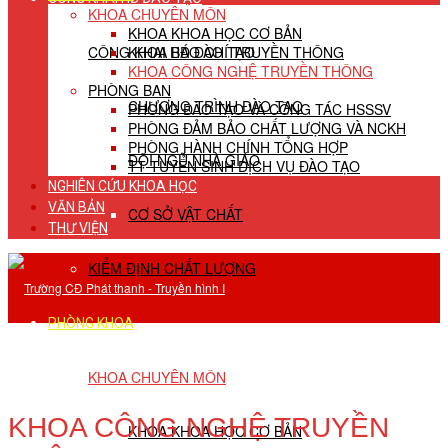
KHOA CHUYÊN MÔN
KHOA KHOA HỌC CƠ BẢN
CÔNG KHAI HĐ ĐÀO TẠO
KHOA BÁO CHÍ TRUYỀN THÔNG
KHOA CÔNG NGHỆ TRUYỀN THÔNG
PHÒNG BAN
CHƯƠNG TRÌNH ĐÀO TẠO
PHÒNG ĐÀO TẠO VÀ CÔNG TÁC HSSSV
PHÒNG ĐẢM BẢO CHẤT LƯỢNG VÀ NCKH
PHÒNG HÀNH CHÍNH TỔNG HỢP
ĐỘI NGŨ NHÀ GIÁO
TT TUYỂN SINH DỊCH VỤ ĐÀO TẠO
NGHIÊN CỨU KHOA HỌC
VĂN BẢN
CƠ SỞ VẬT CHẤT
THƯ VIỆN
KIỂM ĐỊNH CHẤT LƯỢNG
PHÒNG KHOA
KHOA CHUYÊN MÔN
KHOA CÔNG NGHỆ TRUYỀN
KHOA KHOA HỌC CƠ BẢN