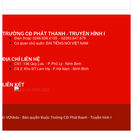
TRƯỜNG CĐ PHÁT THANH - TRUYỀN HÌNH I
Điện thoại: 0246.656.4155 – 02263.847.679
Cơ quan chủ quản: ĐÀI TIẾNG NÓI VIỆT NAM
ĐỊA CHỈ LIÊN HỆ
CS1: 136 Quy Lưu - P. Phủ Lý - Ninh Bình
CS 2: Khu ĐT Lam Hạ - P. Hà Nam - Ninh Bình
LIÊN KẾT
© VOVedu - Bản quyền thuộc Trường CĐ Phát thanh - Truyền hình I