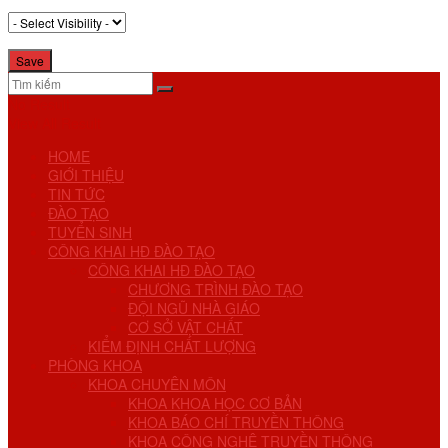
No Result
View All Result
HOME
GIỚI THIỆU
TIN TỨC
ĐÀO TẠO
TUYỂN SINH
CÔNG KHAI HĐ ĐÀO TẠO
CÔNG KHAI HĐ ĐÀO TẠO
CHƯƠNG TRÌNH ĐÀO TẠO
ĐỘI NGŨ NHÀ GIÁO
CƠ SỞ VẬT CHẤT
KIỂM ĐỊNH CHẤT LƯỢNG
PHÒNG KHOA
KHOA CHUYÊN MÔN
KHOA KHOA HỌC CƠ BẢN
KHOA BÁO CHÍ TRUYỀN THÔNG
KHOA CÔNG NGHỆ TRUYỀN THÔNG