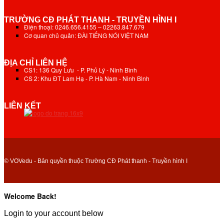
TRƯỜNG CĐ PHÁT THANH - TRUYỀN HÌNH I
Điện thoại: 0246.656.4155 – 02263.847.679
Cơ quan chủ quản: ĐÀI TIẾNG NÓI VIỆT NAM
ĐỊA CHỈ LIÊN HỆ
CS1: 136 Quy Lưu - P. Phủ Lý - Ninh Bình
CS 2: Khu ĐT Lam Hạ - P. Hà Nam - Ninh Bình
LIÊN KẾT
© VOVedu - Bản quyền thuộc Trường CĐ Phát thanh - Truyền hình I
Welcome Back!
Login to your account below