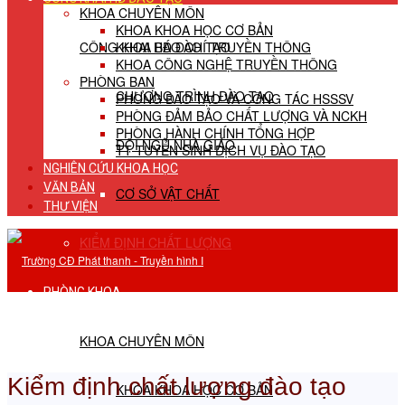
KHOA CHUYÊN MÔN
KHOA KHOA HỌC CƠ BẢN
CÔNG KHAI HĐ ĐÀO TẠO
KHOA BÁO CHÍ TRUYỀN THÔNG
KHOA CÔNG NGHỆ TRUYỀN THÔNG
PHÒNG BAN
CHƯƠNG TRÌNH ĐÀO TẠO
PHÒNG ĐÀO TẠO VÀ CÔNG TÁC HSSSV
PHÒNG ĐẢM BẢO CHẤT LƯỢNG VÀ NCKH
PHÒNG HÀNH CHÍNH TỔNG HỢP
ĐỘI NGŨ NHÀ GIÁO
TT TUYỂN SINH DỊCH VỤ ĐÀO TẠO
NGHIÊN CỨU KHOA HỌC
VĂN BẢN
CƠ SỞ VẬT CHẤT
THƯ VIỆN
KIỂM ĐỊNH CHẤT LƯỢNG
PHÒNG KHOA
KHOA CHUYÊN MÔN
Kiểm định chất lượng đào tạo
KHOA KHOA HỌC CƠ BẢN