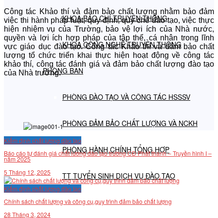
Công tác Khảo thí và đảm bảo chất lượng nhằm bảo đảm
KHOA BÁO CHÍ TRUYỀN THÔNG
việc thi hành pháp luật, quy định, quy chế đào tạo, việc thực
hiện nhiệm vụ của Trường, bảo vệ lợi ích của Nhà nước,
quyền và lợi ích hợp pháp của tập thể, cá nhân trong lĩnh
KHOA CÔNG NGHỆ TRUYỀN THÔNG
vực giáo dục đào tạo. Công tác Khảo thí và đảm bảo chất
lượng tổ chức triển khai thực hiện hoạt động về công tác
khảo thí, công tác đánh giá và đảm bảo chất lượng đào tạo
PHÒNG BAN
của Nhà trường.
PHÒNG ĐÀO TẠO VÀ CÔNG TÁC HSSSV
PHÒNG ĐẢM BẢO CHẤT LƯỢNG VÀ NCKH
Kiểm định chất lượng đào tạo
PHÒNG HÀNH CHÍNH TỔNG HỢP
Báo cáo tự đánh giá chất lương đào tạo trường CĐ Phát thanh – Truyền hình I –
năm 2025
5 Tháng 12, 2025
TT TUYỂN SINH DỊCH VỤ ĐÀO TẠO
Kiểm định chất lượng đào tạo
Chính sách chất lượng và công cụ,quy trình đảm bảo chất lượng
NGHIÊN CỨU KHOA HỌC
28 Tháng 3, 2024