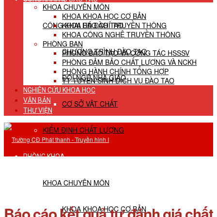
KHOA CHUYÊN MÔN
KHOA KHOA HỌC CƠ BẢN
CÔNG KHAI HĐ ĐÀO TẠO
KHOA BÁO CHÍ TRUYỀN THÔNG
KHOA CÔNG NGHỆ TRUYỀN THÔNG
PHÒNG BAN
CHƯƠNG TRÌNH ĐÀO TẠO
PHÒNG ĐÀO TẠO VÀ CÔNG TÁC HSSSV
PHÒNG ĐẢM BẢO CHẤT LƯỢNG VÀ NCKH
PHÒNG HÀNH CHÍNH TỔNG HỢP
ĐỘI NGŨ NHÀ GIÁO
TT TUYỂN SINH DỊCH VỤ ĐÀO TẠO
NGHIÊN CỨU KHOA HỌC
VĂN BẢN
CƠ SỞ VẬT CHẤT
THƯ VIỆN
KIỂM ĐỊNH CHẤT LƯỢNG
PHÒNG KHOA
KHOA CHUYÊN MÔN
Báo cáo kết quả tự đánh giá chất
KHOA KHOA HỌC CƠ BẢN