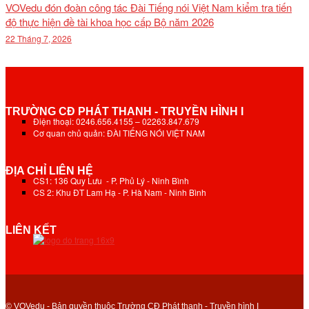
VOVedu đón đoàn công tác Đài Tiếng nói Việt Nam kiểm tra tiến
độ thực hiện đề tài khoa học cấp Bộ năm 2026
22 Tháng 7, 2026
TRƯỜNG CĐ PHÁT THANH - TRUYỀN HÌNH I
Điện thoại: 0246.656.4155 – 02263.847.679
Cơ quan chủ quản: ĐÀI TIẾNG NÓI VIỆT NAM
ĐỊA CHỈ LIÊN HỆ
CS1: 136 Quy Lưu - P. Phủ Lý - Ninh Bình
CS 2: Khu ĐT Lam Hạ - P. Hà Nam - Ninh Bình
LIÊN KẾT
© VOVedu - Bản quyền thuộc Trường CĐ Phát thanh - Truyền hình I