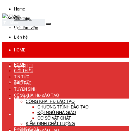
Home
Giới thiệu
Lịch làm việc
No Result
View All Result
Liên hệ
HOME
HOME
GIỚI THIỆU
GIỚI THIỆU
TIN TỨC
TIN TỨC
ĐÀO TẠO
TUYỂN SINH
CÔNG KHAI HĐ ĐÀO TẠO
ĐÀO TẠO
CÔNG KHAI HĐ ĐÀO TẠO
CHƯƠNG TRÌNH ĐÀO TẠO
ĐỘI NGŨ NHÀ GIÁO
TUYỂN SINH
CƠ SỞ VẬT CHẤT
KIỂM ĐỊNH CHẤT LƯỢNG
PHÒNG KHOA
CÔNG KHAI HĐ ĐÀO TẠO