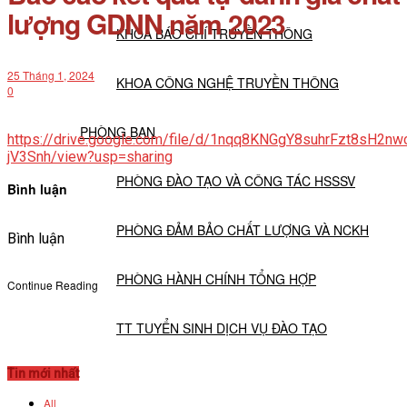
lượng GDNN năm 2023
KHOA BÁO CHÍ TRUYỀN THÔNG
25 Tháng 1, 2024
KHOA CÔNG NGHỆ TRUYỀN THÔNG
0
PHÒNG BAN
https://drive.google.com/file/d/1nqq8KNGgY8suhrFzt8sH2nw
jV3Snh/view?usp=sharing
PHÒNG ĐÀO TẠO VÀ CÔNG TÁC HSSSV
Bình luận
PHÒNG ĐẢM BẢO CHẤT LƯỢNG VÀ NCKH
Bình luận
PHÒNG HÀNH CHÍNH TỔNG HỢP
Continue Reading
TT TUYỂN SINH DỊCH VỤ ĐÀO TẠO
Tin mới nhất
NGHIÊN CỨU KHOA HỌC
All