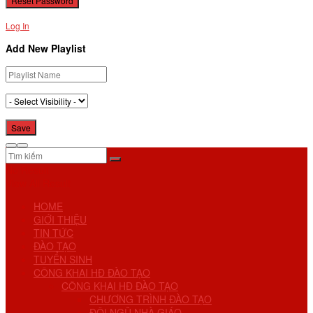
Log In
Add New Playlist
No Result
View All Result
HOME
GIỚI THIỆU
TIN TỨC
ĐÀO TẠO
TUYỂN SINH
CÔNG KHAI HĐ ĐÀO TẠO
CÔNG KHAI HĐ ĐÀO TẠO
CHƯƠNG TRÌNH ĐÀO TẠO
ĐỘI NGŨ NHÀ GIÁO