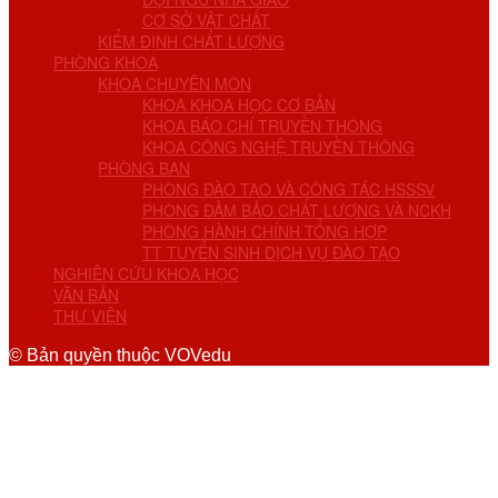
CƠ SỞ VẬT CHẤT
KIỂM ĐỊNH CHẤT LƯỢNG
PHÒNG KHOA
KHOA CHUYÊN MÔN
KHOA KHOA HỌC CƠ BẢN
KHOA BÁO CHÍ TRUYỀN THÔNG
KHOA CÔNG NGHỆ TRUYỀN THÔNG
PHÒNG BAN
PHÒNG ĐÀO TẠO VÀ CÔNG TÁC HSSSV
PHÒNG ĐẢM BẢO CHẤT LƯỢNG VÀ NCKH
PHÒNG HÀNH CHÍNH TỔNG HỢP
TT TUYỂN SINH DỊCH VỤ ĐÀO TẠO
NGHIÊN CỨU KHOA HỌC
VĂN BẢN
THƯ VIỆN
© Bản quyền thuộc VOVedu