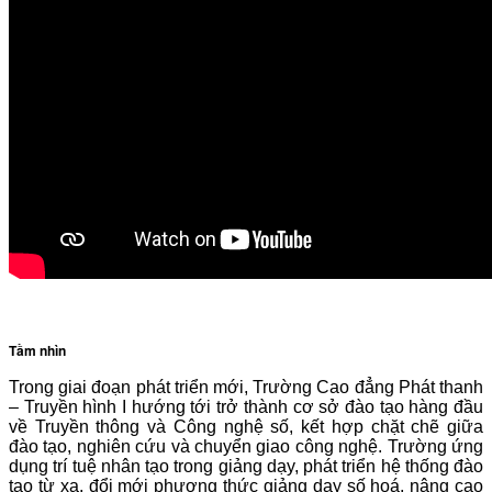
Tầm nhìn
Trong giai đoạn phát triển mới, Trường Cao đẳng Phát thanh
– Truyền hình I hướng tới trở thành cơ sở đào tạo hàng đầu
về Truyền thông và Công nghệ số, kết hợp chặt chẽ giữa
đào tạo, nghiên cứu và chuyển giao công nghệ. Trường ứng
dụng trí tuệ nhân tạo trong giảng dạy, phát triển hệ thống đào
tạo từ xa, đổi mới phương thức giảng dạy số hoá, nâng cao