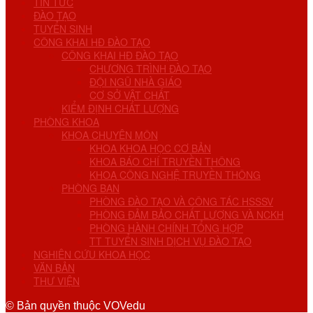
TIN TỨC
ĐÀO TẠO
TUYỂN SINH
CÔNG KHAI HĐ ĐÀO TẠO
CÔNG KHAI HĐ ĐÀO TẠO
CHƯƠNG TRÌNH ĐÀO TẠO
ĐỘI NGŨ NHÀ GIÁO
CƠ SỞ VẬT CHẤT
KIỂM ĐỊNH CHẤT LƯỢNG
PHÒNG KHOA
KHOA CHUYÊN MÔN
KHOA KHOA HỌC CƠ BẢN
KHOA BÁO CHÍ TRUYỀN THÔNG
KHOA CÔNG NGHỆ TRUYỀN THÔNG
PHÒNG BAN
PHÒNG ĐÀO TẠO VÀ CÔNG TÁC HSSSV
PHÒNG ĐẢM BẢO CHẤT LƯỢNG VÀ NCKH
PHÒNG HÀNH CHÍNH TỔNG HỢP
TT TUYỂN SINH DỊCH VỤ ĐÀO TẠO
NGHIÊN CỨU KHOA HỌC
VĂN BẢN
THƯ VIỆN
© Bản quyền thuộc VOVedu