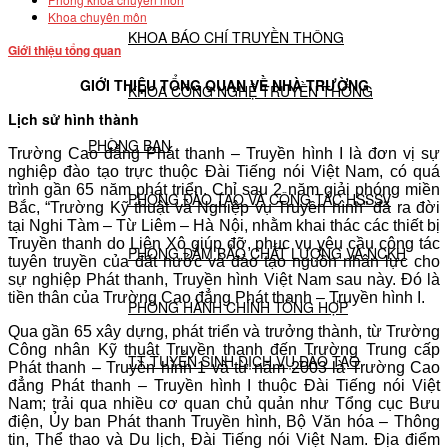
Khoa chuyên môn
KHOA BÁO CHÍ TRUYỀN THÔNG
Giới thiệu tổng quan
GIỚI THIỆU TỔNG QUAN VỀ NHÀ TRƯỜNG
KHOA CÔNG NGHỆ TRUYỀN THÔNG
Lịch sử hình thành
PHÒNG BAN
Trường Cao đẳng Phát thanh – Truyền hình I là đơn vị sự
nghiệp đào tạo trực thuộc Đài Tiếng nói Việt Nam, có quá
trình gần 65 năm phát triển. Chỉ sau 2 năm giải phóng miền
PHÒNG ĐÀO TẠO VÀ CÔNG TÁC HSSSV
Bắc, “Trường Kỹ thuật và Nghiệp vụ Truyền hình” đã ra đời
tại Nghi Tàm – Từ Liêm – Hà Nội, nhằm khai thác các thiết bị
Truyền thanh do Liên Xô giúp đỡ, phục vụ yêu cầu công tác
PHÒNG ĐẢM BẢO CHẤT LƯỢNG VÀ NCKH
tuyên truyền của đất nước và đào tạo nguồn nhân lực cho
sự nghiệp Phát thanh, Truyền hình Việt Nam sau này. Đó là
tiền thân của Trường Cao đẳng Phát thanh – Truyền hình I.
PHÒNG HÀNH CHÍNH TỔNG HỢP
Qua gần 65 xây dựng, phát triển và trưởng thành, từ Trường
Công nhân Kỹ thuật Truyền thanh đến Trường Trung cấp
TT TUYỂN SINH DỊCH VỤ ĐÀO TẠO
Phát thanh – Truyền hình 1 và từ năm 2003 là Trường Cao
đẳng Phát thanh – Truyền hình I thuộc Đài Tiếng nói Việt
Nam; trải qua nhiều cơ quan chủ quản như Tổng cục Bưu
NGHIÊN CỨU KHOA HỌC
điện, Ủy ban Phát thanh Truyền hình, Bộ Văn hóa – Thông
tin, Thể thao và Du lịch, Đài Tiếng nói Việt Nam. Địa điểm