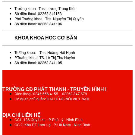
Trưởng khoa: Ths. Lương Trung Kiên
Số điện thoại: 02263.841153
Phó Trưởng khoa: Ths. Nguyễn Thị Quyên
Số điện thoại: 02263.841106
KHOA KHOA HỌC CƠ BẢN
Trưởng khoa: Ths. Hoàng Hải Hạnh
P.Trưởng khoa: TS. Lê Thị Thu Huyền
Số điện thoại: 02263.841105
TRƯỜNG CĐ PHÁT THANH - TRUYỀN HÌNH I
Điện thoại: 0246.656.4155 – 02263.847.679
Cơ quan chủ quản: ĐÀI TIẾNG NÓI VIỆT NAM
ĐỊA CHỈ LIÊN HỆ
CS1: 136 Quy Lưu - P. Phủ Lý - Ninh Bình
CS 2: Khu ĐT Lam Hạ - P. Hà Nam - Ninh Bình