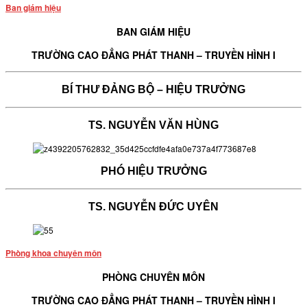
Ban giám hiệu
BAN GIÁM HIỆU
TRƯỜNG CAO ĐẲNG PHÁT THANH – TRUYỀN HÌNH I
BÍ THƯ ĐẢNG BỘ – HIỆU TRƯỞNG
TS. NGUYỄN VĂN HÙNG
PHÓ HIỆU TRƯỞNG
TS. NGUYỄN ĐỨC UYÊN
Phòng khoa chuyên môn
PHÒNG CHUYÊN MÔN
TRƯỜNG CAO ĐẲNG PHÁT THANH – TRUYỀN HÌNH I