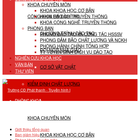
KHOA CHUYÊN MÔN
KHOA KHOA HỌC CƠ BẢN
CÔNG KHAI HĐ ĐÀO TẠO
KHOA BÁO CHÍ TRUYỀN THÔNG
KHOA CÔNG NGHỆ TRUYỀN THÔNG
PHÒNG BAN
CHƯƠNG TRÌNH ĐÀO TẠO
PHÒNG ĐÀO TẠO VÀ CÔNG TÁC HSSSV
PHÒNG ĐẢM BẢO CHẤT LƯỢNG VÀ NCKH
PHÒNG HÀNH CHÍNH TỔNG HỢP
ĐỘI NGŨ NHÀ GIÁO
TT TUYỂN SINH DỊCH VỤ ĐÀO TẠO
NGHIÊN CỨU KHOA HỌC
VĂN BẢN
CƠ SỞ VẬT CHẤT
THƯ VIỆN
KIỂM ĐỊNH CHẤT LƯỢNG
PHÒNG KHOA
KHOA CHUYÊN MÔN
Giới thiệu tổng quan
KHOA KHOA HỌC CƠ BẢN
Ban giám hiệu
Phòng khoa chuyên môn