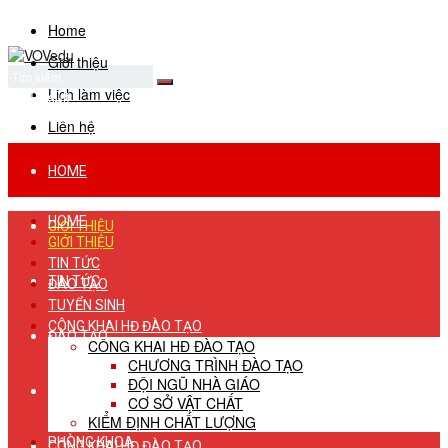
Home
Giới thiệu
Lịch làm việc
No Result
View All Result
Liên hệ
HOME
HOME
GIỚI THIỆU
GIỚI THIỆU
TIN TỨC
TIN TỨC
ĐÀO TẠO
TUYỂN SINH
CÔNG KHAI HĐ ĐÀO TẠO
ĐÀO TẠO
CÔNG KHAI HĐ ĐÀO TẠO
CHƯƠNG TRÌNH ĐÀO TẠO
ĐỘI NGŨ NHÀ GIÁO
TUYỂN SINH
CƠ SỞ VẬT CHẤT
KIỂM ĐỊNH CHẤT LƯỢNG
PHÒNG KHOA
CÔNG KHAI HĐ ĐÀO TẠO