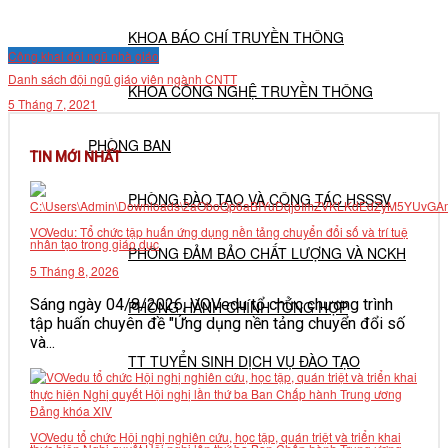
KHOA BÁO CHÍ TRUYỀN THÔNG
Công khai đội ngũ nhà giáo
Danh sách đội ngũ giáo viên ngành CNTT
KHOA CÔNG NGHỆ TRUYỀN THÔNG
5 Tháng 7, 2021
PHÒNG BAN
TIN MỚI NHẤT
PHÒNG ĐÀO TẠO VÀ CÔNG TÁC HSSSV
VOVedu: Tổ chức tập huấn ứng dụng nền tảng chuyển đổi số và trí tuệ
nhân tạo trong giáo dục
PHÒNG ĐẢM BẢO CHẤT LƯỢNG VÀ NCKH
5 Tháng 8, 2026
Sáng ngày 04/8/2026, VOVedu tổ chức chương trình
PHÒNG HÀNH CHÍNH TỔNG HỢP
tập huấn chuyên đề "Ứng dụng nền tảng chuyển đổi số
và...
TT TUYỂN SINH DỊCH VỤ ĐÀO TẠO
NGHIÊN CỨU KHOA HỌC
VOVedu tổ chức Hội nghị nghiên cứu, học tập, quán triệt và triển khai