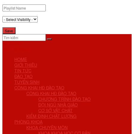
No Result
View All Result
HOME
GIỚI THIỆU
TIN TỨC
ĐÀO TẠO
TUYỂN SINH
CÔNG KHAI HĐ ĐÀO TẠO
CÔNG KHAI HĐ ĐÀO TẠO
CHƯƠNG TRÌNH ĐÀO TẠO
ĐỘI NGŨ NHÀ GIÁO
CƠ SỞ VẬT CHẤT
KIỂM ĐỊNH CHẤT LƯỢNG
PHÒNG KHOA
KHOA CHUYÊN MÔN
KHOA KHOA HỌC CƠ BẢN