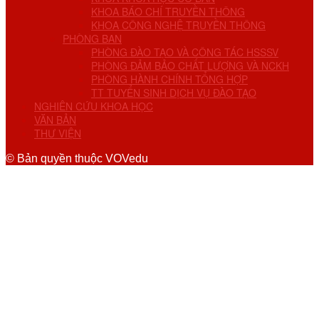
KHOA BÁO CHÍ TRUYỀN THÔNG
KHOA CÔNG NGHỆ TRUYỀN THÔNG
PHÒNG BAN
PHÒNG ĐÀO TẠO VÀ CÔNG TÁC HSSSV
PHÒNG ĐẢM BẢO CHẤT LƯỢNG VÀ NCKH
PHÒNG HÀNH CHÍNH TỔNG HỢP
TT TUYỂN SINH DỊCH VỤ ĐÀO TẠO
NGHIÊN CỨU KHOA HỌC
VĂN BẢN
THƯ VIỆN
© Bản quyền thuộc VOVedu