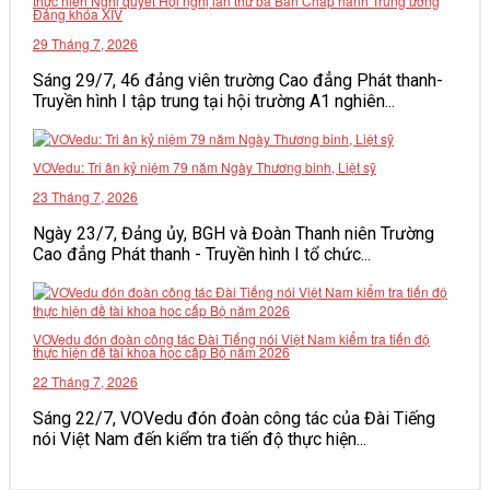
thực hiện Nghị quyết Hội nghị lần thứ ba Ban Chấp hành Trung ương
Đảng khóa XIV
VĂN BẢN
29 Tháng 7, 2026
Sáng 29/7, 46 đảng viên trường Cao đẳng Phát thanh-
THƯ VIỆN
Truyền hình I tập trung tại hội trường A1 nghiên...
VOVedu: Tri ân kỷ niệm 79 năm Ngày Thương binh, Liệt sỹ
23 Tháng 7, 2026
Ngày 23/7, Đảng ủy, BGH và Đoàn Thanh niên Trường
Cao đẳng Phát thanh - Truyền hình I tổ chức...
VOVedu đón đoàn công tác Đài Tiếng nói Việt Nam kiểm tra tiến độ
thực hiện đề tài khoa học cấp Bộ năm 2026
22 Tháng 7, 2026
Sáng 22/7, VOVedu đón đoàn công tác của Đài Tiếng
nói Việt Nam đến kiểm tra tiến độ thực hiện...