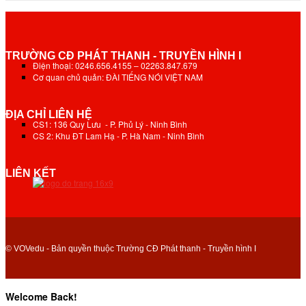
TRƯỜNG CĐ PHÁT THANH - TRUYỀN HÌNH I
Điện thoại: 0246.656.4155 – 02263.847.679
Cơ quan chủ quản: ĐÀI TIẾNG NÓI VIỆT NAM
ĐỊA CHỈ LIÊN HỆ
CS1: 136 Quy Lưu - P. Phủ Lý - Ninh Bình
CS 2: Khu ĐT Lam Hạ - P. Hà Nam - Ninh Bình
LIÊN KẾT
© VOVedu - Bản quyền thuộc Trường CĐ Phát thanh - Truyền hình I
Welcome Back!