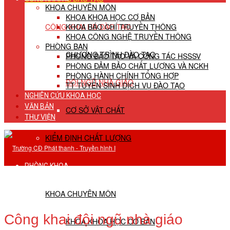
KHOA CHUYÊN MÔN
KHOA KHOA HỌC CƠ BẢN
CÔNG KHAI HĐ ĐÀO TẠO
KHOA BÁO CHÍ TRUYỀN THÔNG
KHOA CÔNG NGHỆ TRUYỀN THÔNG
PHÒNG BAN
CHƯƠNG TRÌNH ĐÀO TẠO
PHÒNG ĐÀO TẠO VÀ CÔNG TÁC HSSSV
PHÒNG ĐẢM BẢO CHẤT LƯỢNG VÀ NCKH
PHÒNG HÀNH CHÍNH TỔNG HỢP
ĐỘI NGŨ NHÀ GIÁO
TT TUYỂN SINH DỊCH VỤ ĐÀO TẠO
NGHIÊN CỨU KHOA HỌC
VĂN BẢN
CƠ SỞ VẬT CHẤT
THƯ VIỆN
KIỂM ĐỊNH CHẤT LƯỢNG
PHÒNG KHOA
KHOA CHUYÊN MÔN
Công khai đội ngũ nhà giáo
KHOA KHOA HỌC CƠ BẢN