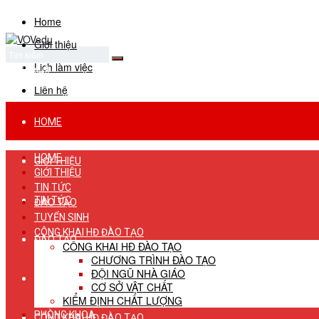
Home
Giới thiệu
Lịch làm việc
No Result
View All Result
Liên hệ
HOME
HOME
GIỚI THIỆU
GIỚI THIỆU
TIN TỨC
TIN TỨC
ĐÀO TẠO
TUYỂN SINH
CÔNG KHAI HĐ ĐÀO TẠO
ĐÀO TẠO
CÔNG KHAI HĐ ĐÀO TẠO
CHƯƠNG TRÌNH ĐÀO TẠO
ĐỘI NGŨ NHÀ GIÁO
TUYỂN SINH
CƠ SỞ VẬT CHẤT
KIỂM ĐỊNH CHẤT LƯỢNG
PHÒNG KHOA
CÔNG KHAI HĐ ĐÀO TẠO