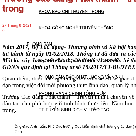
trong
KHOA BÁO CHÍ TRUYỀN THÔNG
27 Tháng 8, 2021
KHOA CÔNG NGHỆ TRUYỀN THÔNG
0
PHÒNG BAN
Năm 2017, Bộ Lao động- Thương binh và Xã hội ban
thi hành từ ngày 01/02/2018. Thông tư đã đưa ra cá
Một là, xây dựng, vận hành, đánh giá và cải tiến hệ t
PHÒNG ĐÀO TẠO VÀ CÔNG TÁC HSSSV
GDNN quy định tại Thông tư số 15/2017/TT-BLĐTB
PHÒNG ĐẢM BẢO CHẤT LƯỢNG VÀ NCKH
Quan điểm, định hướng chung đối với các cơ sở giáo dục
đạo trong việc đổi mới phương thức lãnh đạo, quản lý nh
PHÒNG HÀNH CHÍNH TỔNG HỢP
Trường Cao đẳng Phát thanh – Truyền hình I chuyển về
đào tạo cho phù hợp với tình hình thực tiễn. Năm học
TT TUYỂN SINH DỊCH VỤ ĐÀO TẠO
trong.
Ông Đào Anh Tuấn, Phó Cục trưởng Cục kiểm định chất lượng giáo dục (ngo
NGHIÊN CỨU KHOA HỌC
định