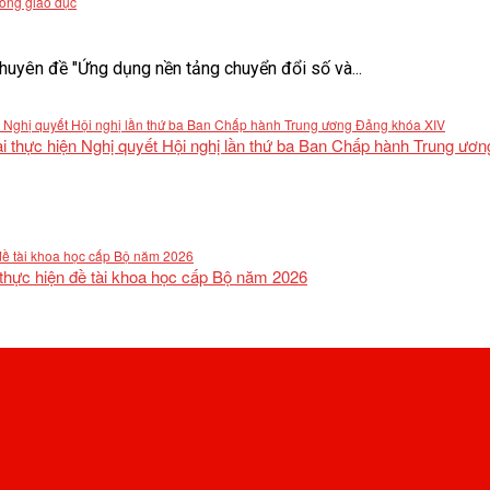
rong giáo dục
uyên đề "Ứng dụng nền tảng chuyển đổi số và...
khai thực hiện Nghị quyết Hội nghị lần thứ ba Ban Chấp hành Trung ư
 thực hiện đề tài khoa học cấp Bộ năm 2026