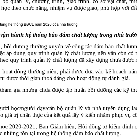
 bộ quản lý, chương trình, giáo trình, cơ sở vật chất, t
ời học theo chức năng, nhiệm vụ được giao, phù hợp với đi
y dựng hệ thống BĐCL năm 2020 của nhà trường
vận hành hệ thống bảo đảm chất lượng trong nhà trườ
, bồi dưỡng thường xuyên về công tác đảm bảo chất lượng
iệc áp dụng quy trình quản lý chất lượng nên vẫn còn có t
theo quy trình quản lý chất lượng đã xây dựng chưa được
nh hoạt động thường niên, phải được đưa vào kế hoạch nă
tư được thời gian thoả đáng cho hoạt động tự đánh giá.
 tham gia nhưng chưa được tập huấn bồi dưỡng các kỹ thuậ
ừ người học/người dạy/cán bộ quản lý và nhà tuyển dụng 
o giá trị chân thực của kết quả lấy ý kiến nhằm phục vụ cô
 2020-2021, Ban Giám hiệu, Hội đồng tự kiểm định chấ
ục những tồn tại trong hệ thống đảm bảo chất lượng.