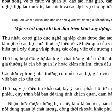
hoạt động về tổ chức và quản lý, đào tạo, nhà giáo, cán
nghệ, hợp tác quốc tế, tài chính và các dịch vụ cho ngư
Họp Ban Giám hiệu và lãnh đạo các đơn vị xem xét đánh giá kết quả xâ
Một số trở ngại khi bắt đầu triển khai xây dựng, 
Thứ nhất, cơ sở giáo dục nghề nghiệp chưa được đào tạo
là một số cán bộ chưa thực sự hiểu rõ về hiệu quả của v
hiệu quả xây dựng và áp dụng các công việc của trường 
Thứ hai, hoạt động tự đánh giá chất lượng phải trở thà
giá thường là cán bộ quản lý hoặc kiêm nhiệm, chưa đầu 
Các đơn vị trong nhà trường có nhiều cán bộ, giáo viên
viết báo cáo tiêu chí.
Thứ ba, việc điều tra khảo sát, lấy ý kiến phản hồi t
phiếu, quy trình bài bản để tăng tính khách quan, đảm bả
Nhận thức được những hạn chế, khó khăn trên, năm học
nội dung quản lý chất lượng, đồng thời rà soát, khắc ph