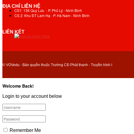
ĐỊA CHỈ LIÊN HỆ
CS1: 136 Quy Lưu - P. Phủ Lý - Ninh Bình
CS 2: Khu ĐT Lam Hạ - P. Hà Nam - Ninh Bình
LIÊN KẾT
© VOVedu - Bản quyền thuộc Trường CĐ Phát thanh - Truyền hình I
Welcome Back!
Login to your account below
Remember Me