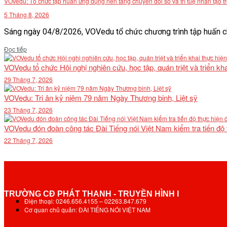
VOVedu: Tổ chức tập huấn ứng dụng nền tảng chuyển đổi số và trí tuệ nhân tạo t
5 Tháng 8, 2026
Sáng ngày 04/8/2026, VOVedu tổ chức chương trình tập huấn ch
Details
Đọc tiếp
VOVedu tổ chức Hội nghị nghiên cứu, học tập, quán triệt và triển 
29 Tháng 7, 2026
VOVedu: Tri ân kỷ niệm 79 năm Ngày Thương binh, Liệt sỹ
23 Tháng 7, 2026
VOVedu đón đoàn công tác Đài Tiếng nói Việt Nam kiểm tra tiến độ
22 Tháng 7, 2026
TRƯỜNG CĐ PHÁT THANH - TRUYỀN HÌNH I
Điện thoại: 0246.656.4155 – 02263.847.679
Cơ quan chủ quản: ĐÀI TIẾNG NÓI VIỆT NAM