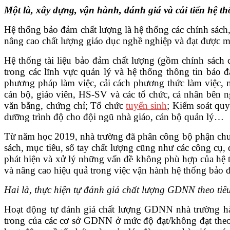
Một là, xây dựng, vận hành, đánh giá và cải tiến hệ 
VĂN BẢN
Hệ thống bảo đảm chất lượng là hệ thống các chính sách, 
nâng cao chất lượng giáo dục nghề nghiệp và đạt được mụ
THƯ VIỆN
Hệ thống tài liệu bảo đảm chất lượng (gồm chính sách c
trong các lĩnh vực quản lý và hệ thống thông tin bảo 
phương pháp làm việc, cải cách phương thức làm việc, m
cán bộ, giáo viên, HS-SV và các tổ chức, cá nhân bên n
văn bằng, chứng chỉ; Tổ chức
tuyển sinh
; Kiểm soát quy
dưỡng trình độ cho đội ngũ nhà giáo, cán bộ quản lý…
Từ năm học 2019, nhà trường đã phân công bộ phận chuyê
sách, mục tiêu, sổ tay chất lượng cũng như các công cụ,
phát hiện và xử lý những vấn đề không phù hợp của hệ t
và nâng cao hiệu quả trong việc vận hành hệ thống bảo 
Hai là, thực hiện tự đánh giá chất lượng GDNN theo t
Hoạt động tự đánh giá chất lượng GDNN nhà trường hà
trong của các cơ sở GDNN ở mức độ đạt/không đạt theo bộ