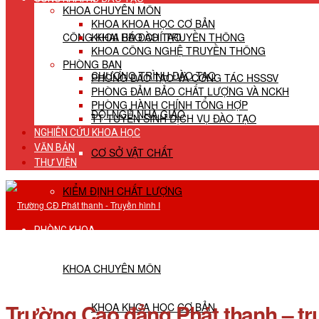
KHOA CHUYÊN MÔN
KHOA KHOA HỌC CƠ BẢN
CÔNG KHAI HĐ ĐÀO TẠO
KHOA BÁO CHÍ TRUYỀN THÔNG
KHOA CÔNG NGHỆ TRUYỀN THÔNG
PHÒNG BAN
CHƯƠNG TRÌNH ĐÀO TẠO
PHÒNG ĐÀO TẠO VÀ CÔNG TÁC HSSSV
PHÒNG ĐẢM BẢO CHẤT LƯỢNG VÀ NCKH
PHÒNG HÀNH CHÍNH TỔNG HỢP
ĐỘI NGŨ NHÀ GIÁO
TT TUYỂN SINH DỊCH VỤ ĐÀO TẠO
NGHIÊN CỨU KHOA HỌC
VĂN BẢN
CƠ SỞ VẬT CHẤT
THƯ VIỆN
KIỂM ĐỊNH CHẤT LƯỢNG
PHÒNG KHOA
KHOA CHUYÊN MÔN
Trường Cao đẳng Phát thanh – tr
KHOA KHOA HỌC CƠ BẢN