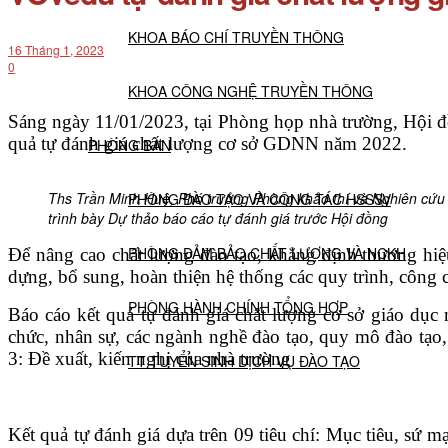
KHOA BÁO CHÍ TRUYỀN THÔNG
16 Tháng 1, 2023
0
KHOA CÔNG NGHỆ TRUYỀN THÔNG
Sáng ngày 11/01/2023, tại Phòng họp nhà trường, Hội đồ
quả tự đánh giá chất lượng cơ sở GDNN năm 2022.
PHÒNG BAN
Ths Trần Minh Huệ, Phó trưởng Phòng khảo thí và Nghiên cứu
PHÒNG ĐÀO TẠO VÀ CÔNG TÁC HSSSV
trình bày Dự thảo báo cáo tự đánh giá trước Hội đồng
PHÒNG ĐẢM BẢO CHẤT LƯỢNG VÀ NCKH
Để nâng cao chất lượng đào tạo, khẳng định thương hiệ
dựng, bổ sung, hoàn thiện hệ thống các quy trình, công 
PHÒNG HÀNH CHÍNH TỔNG HỢP
Báo cáo kết quả tự đánh giá chất lượng cơ sở giáo dục 
chức, nhân sự, các ngành nghề đào tạo, quy mô đào tạo, 
3: Đề xuất, kiến nghị của nhà trường
TT TUYỂN SINH DỊCH VỤ ĐÀO TẠO
NGHIÊN CỨU KHOA HỌC
Kết quả tự đánh giá dựa trên 09 tiêu chí: Mục tiêu, sứ m