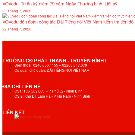
VOVedu: Tri ân kỷ niệm 79 năm Ngày Thương binh, Liệt sỹ
23 Tháng 7, 2026
VOVedu đón đoàn công tác Đài Tiếng nói Việt Nam kiểm tra tiến độ
22 Tháng 7, 2026
TRƯỜNG CĐ PHÁT THANH - TRUYỀN HÌNH I
Điện thoại: 0246.656.4155 – 02263.847.679
Cơ quan chủ quản: ĐÀI TIẾNG NÓI VIỆT NAM
ĐỊA CHỈ LIÊN HỆ
CS1: 136 Quy Lưu - P. Phủ Lý - Ninh Bình
CS 2: Khu ĐT Lam Hạ - P. Hà Nam - Ninh Bình
LIÊN KẾT