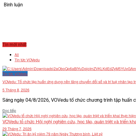
Bình luận
Tin mới nhất
All
Tin tức VOVedu
Tin tức VOVedu
VOVedu: Tổ chức tập huấn ứng dụng nền tảng chuyển đổi số và trí tuệ nhân tạo t
5 Tháng 8, 2026
Sáng ngày 04/8/2026, VOVedu tổ chức chương trình tập huấn ch
Details
Đọc tiếp
VOVedu tổ chức Hội nghị nghiên cứu, học tập, quán triệt và triển 
29 Tháng 7, 2026