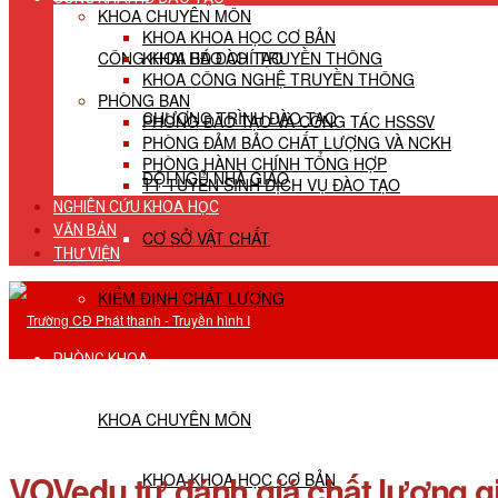
KHOA CHUYÊN MÔN
KHOA KHOA HỌC CƠ BẢN
CÔNG KHAI HĐ ĐÀO TẠO
KHOA BÁO CHÍ TRUYỀN THÔNG
KHOA CÔNG NGHỆ TRUYỀN THÔNG
PHÒNG BAN
CHƯƠNG TRÌNH ĐÀO TẠO
PHÒNG ĐÀO TẠO VÀ CÔNG TÁC HSSSV
PHÒNG ĐẢM BẢO CHẤT LƯỢNG VÀ NCKH
PHÒNG HÀNH CHÍNH TỔNG HỢP
ĐỘI NGŨ NHÀ GIÁO
TT TUYỂN SINH DỊCH VỤ ĐÀO TẠO
NGHIÊN CỨU KHOA HỌC
VĂN BẢN
CƠ SỞ VẬT CHẤT
THƯ VIỆN
KIỂM ĐỊNH CHẤT LƯỢNG
PHÒNG KHOA
KHOA CHUYÊN MÔN
VOVedu tự đánh giá chất lượng g
KHOA KHOA HỌC CƠ BẢN