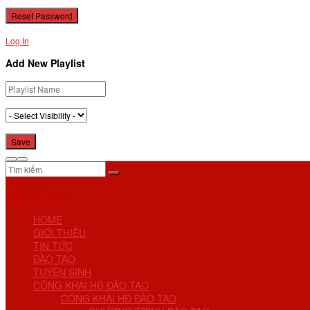
Log In
Add New Playlist
No Result
View All Result
HOME
GIỚI THIỆU
TIN TỨC
ĐÀO TẠO
TUYỂN SINH
CÔNG KHAI HĐ ĐÀO TẠO
CÔNG KHAI HĐ ĐÀO TẠO