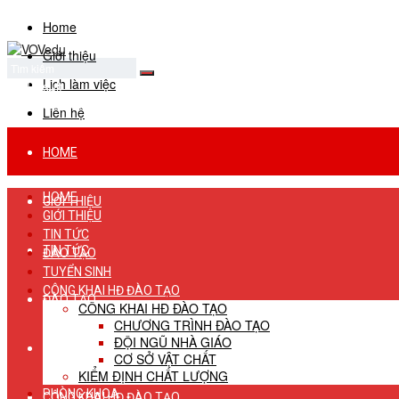
Home
Giới thiệu
Lịch làm việc
No Result
View All Result
Liên hệ
HOME
HOME
GIỚI THIỆU
GIỚI THIỆU
TIN TỨC
TIN TỨC
ĐÀO TẠO
TUYỂN SINH
CÔNG KHAI HĐ ĐÀO TẠO
ĐÀO TẠO
CÔNG KHAI HĐ ĐÀO TẠO
CHƯƠNG TRÌNH ĐÀO TẠO
ĐỘI NGŨ NHÀ GIÁO
TUYỂN SINH
CƠ SỞ VẬT CHẤT
KIỂM ĐỊNH CHẤT LƯỢNG
PHÒNG KHOA
CÔNG KHAI HĐ ĐÀO TẠO