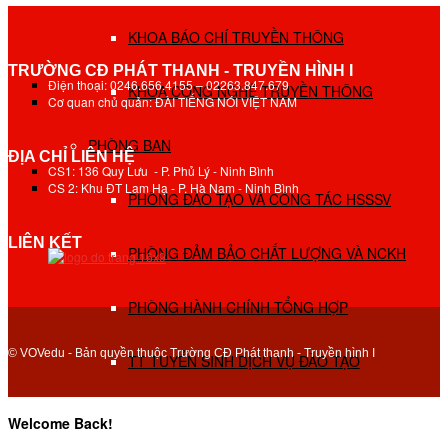
KHOA BÁO CHÍ TRUYỀN THÔNG
TRƯỜNG CĐ PHÁT THANH - TRUYỀN HÌNH I
Điện thoại: 0246.656.4155 – 02263.847.679
KHOA CÔNG NGHỆ TRUYỀN THÔNG
Cơ quan chủ quản: ĐÀI TIẾNG NÓI VIỆT NAM
PHÒNG BAN
ĐỊA CHỈ LIÊN HỆ
CS1: 136 Quy Lưu - P. Phủ Lý - Ninh Bình
CS 2: Khu ĐT Lam Hạ - P. Hà Nam - Ninh Bình
PHÒNG ĐÀO TẠO VÀ CÔNG TÁC HSSSV
LIÊN KẾT
PHÒNG ĐẢM BẢO CHẤT LƯỢNG VÀ NCKH
PHÒNG HÀNH CHÍNH TỔNG HỢP
© VOVedu - Bản quyền thuộc Trường CĐ Phát thanh - Truyền hình I
TT TUYỂN SINH DỊCH VỤ ĐÀO TẠO
NGHIÊN CỨU KHOA HỌC
Welcome Back!