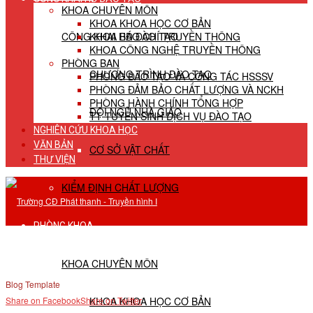
KHOA CHUYÊN MÔN
KHOA KHOA HỌC CƠ BẢN
CÔNG KHAI HĐ ĐÀO TẠO
KHOA BÁO CHÍ TRUYỀN THÔNG
KHOA CÔNG NGHỆ TRUYỀN THÔNG
PHÒNG BAN
CHƯƠNG TRÌNH ĐÀO TẠO
PHÒNG ĐÀO TẠO VÀ CÔNG TÁC HSSSV
PHÒNG ĐẢM BẢO CHẤT LƯỢNG VÀ NCKH
PHÒNG HÀNH CHÍNH TỔNG HỢP
ĐỘI NGŨ NHÀ GIÁO
TT TUYỂN SINH DỊCH VỤ ĐÀO TẠO
NGHIÊN CỨU KHOA HỌC
VĂN BẢN
CƠ SỞ VẬT CHẤT
THƯ VIỆN
KIỂM ĐỊNH CHẤT LƯỢNG
PHÒNG KHOA
KHOA CHUYÊN MÔN
Blog Template
KHOA KHOA HỌC CƠ BẢN
Share on Facebook
Share on Twitter