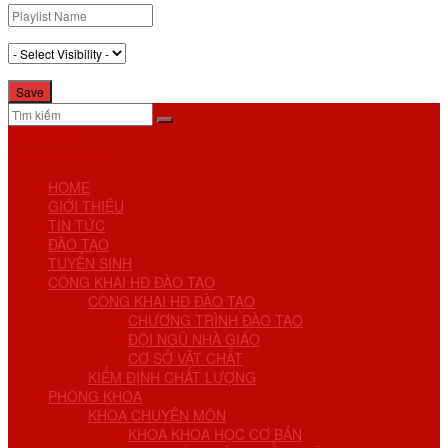
No Result
View All Result
HOME
GIỚI THIỆU
TIN TỨC
ĐÀO TẠO
TUYỂN SINH
CÔNG KHAI HĐ ĐÀO TẠO
CÔNG KHAI HĐ ĐÀO TẠO
CHƯƠNG TRÌNH ĐÀO TẠO
ĐỘI NGŨ NHÀ GIÁO
CƠ SỞ VẬT CHẤT
KIỂM ĐỊNH CHẤT LƯỢNG
PHÒNG KHOA
KHOA CHUYÊN MÔN
KHOA KHOA HỌC CƠ BẢN