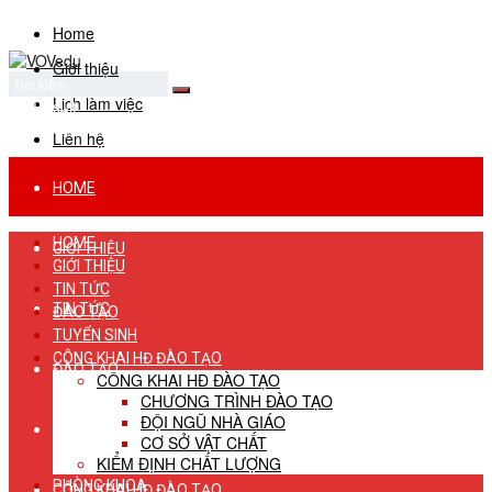
Home
Giới thiệu
Lịch làm việc
No Result
View All Result
Liên hệ
HOME
HOME
GIỚI THIỆU
GIỚI THIỆU
TIN TỨC
TIN TỨC
ĐÀO TẠO
TUYỂN SINH
CÔNG KHAI HĐ ĐÀO TẠO
ĐÀO TẠO
CÔNG KHAI HĐ ĐÀO TẠO
CHƯƠNG TRÌNH ĐÀO TẠO
ĐỘI NGŨ NHÀ GIÁO
TUYỂN SINH
CƠ SỞ VẬT CHẤT
KIỂM ĐỊNH CHẤT LƯỢNG
PHÒNG KHOA
CÔNG KHAI HĐ ĐÀO TẠO