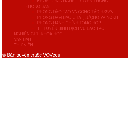
KHOA CÔNG NGHỆ TRUYỀN THÔNG
PHÒNG BAN
PHÒNG ĐÀO TẠO VÀ CÔNG TÁC HSSSV
PHÒNG ĐẢM BẢO CHẤT LƯỢNG VÀ NCKH
PHÒNG HÀNH CHÍNH TỔNG HỢP
TT TUYỂN SINH DỊCH VỤ ĐÀO TẠO
NGHIÊN CỨU KHOA HỌC
VĂN BẢN
THƯ VIỆN
© Bản quyền thuộc VOVedu