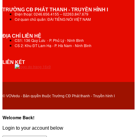
TRƯỜNG CĐ PHÁT THANH - TRUYỀN HÌNH I
Điện thoại: 0246.656.4155 – 02263.847.679
Cơ quan chủ quản: ĐÀI TIẾNG NÓI VIỆT NAM
ĐỊA CHỈ LIÊN HỆ
CS1: 136 Quy Lưu - P. Phủ Lý - Ninh Bình
CS 2: Khu ĐT Lam Hạ - P. Hà Nam - Ninh Bình
LIÊN KẾT
© VOVedu - Bản quyền thuộc Trường CĐ Phát thanh - Truyền hình I
Welcome Back!
Login to your account below