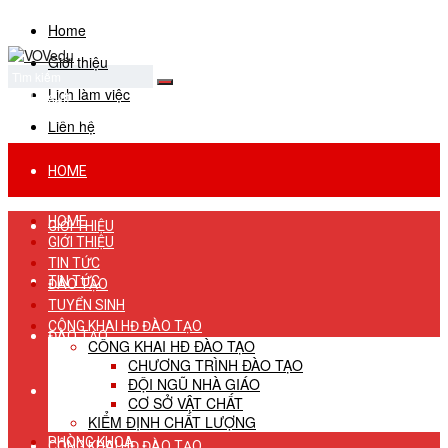
Home
Giới thiệu
Lịch làm việc
No Result
View All Result
Liên hệ
HOME
HOME
GIỚI THIỆU
GIỚI THIỆU
TIN TỨC
TIN TỨC
ĐÀO TẠO
TUYỂN SINH
CÔNG KHAI HĐ ĐÀO TẠO
ĐÀO TẠO
CÔNG KHAI HĐ ĐÀO TẠO
CHƯƠNG TRÌNH ĐÀO TẠO
ĐỘI NGŨ NHÀ GIÁO
TUYỂN SINH
CƠ SỞ VẬT CHẤT
KIỂM ĐỊNH CHẤT LƯỢNG
PHÒNG KHOA
CÔNG KHAI HĐ ĐÀO TẠO