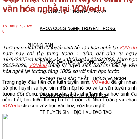
văn hóa nghề tại VOVedu
KHOA BÁO CHÍ TRUYỀN THÔNG
16 Tháng 6, 2025
KHOA CÔNG NGHỆ TRUYỀN THÔNG
0
PHÒNG BAN
Thời gian nhận hồ sơ tuyển sinh hệ văn hóa nghề tại
VOVedu
năm nay chỉ tập trung trong 1 tuần, bắt đầu từ ngày
16/6/2025 và kết thúc vào 11h00 ngày 22/6/2025. Năm học
PHÒNG ĐÀO TẠO VÀ CÔNG TÁC HSSSV
2025-2026,
VOVedu
đăng ký tuyển sinh 320 chỉ tiêu hệ văn
hóa nghề tại trường, tăng 100% so với năm học trước.
PHÒNG ĐẢM BẢO CHẤT LƯỢNG VÀ NCKH
Trong ngày đầu tiên của tuần tuyển sinh,
VOVedu
đã ghi nhận
số phụ huynh và học sinh đến nộp hồ sơ và tư vấn tuyển sinh
tương đối đông. Điều này cho thấy phụ huynh và học sinh đã
PHÒNG HÀNH CHÍNH TỔNG HỢP
nắm bắt, tìm hiểu thông tin từ trước về Nhà trường và chọn
VOVedu
cho con vừa học văn hóa, vừa học nghề.
TT TUYỂN SINH DỊCH VỤ ĐÀO TẠO
NGHIÊN CỨU KHOA HỌC