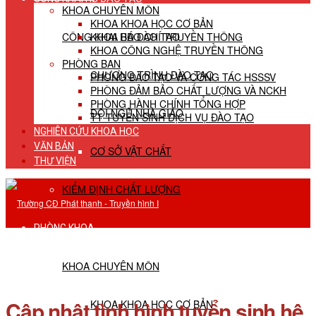
KHOA CHUYÊN MÔN
KHOA KHOA HỌC CƠ BẢN
CÔNG KHAI HĐ ĐÀO TẠO
KHOA BÁO CHÍ TRUYỀN THÔNG
KHOA CÔNG NGHỆ TRUYỀN THÔNG
PHÒNG BAN
CHƯƠNG TRÌNH ĐÀO TẠO
PHÒNG ĐÀO TẠO VÀ CÔNG TÁC HSSSV
PHÒNG ĐẢM BẢO CHẤT LƯỢNG VÀ NCKH
PHÒNG HÀNH CHÍNH TỔNG HỢP
ĐỘI NGŨ NHÀ GIÁO
TT TUYỂN SINH DỊCH VỤ ĐÀO TẠO
NGHIÊN CỨU KHOA HỌC
VĂN BẢN
CƠ SỞ VẬT CHẤT
THƯ VIỆN
KIỂM ĐỊNH CHẤT LƯỢNG
PHÒNG KHOA
KHOA CHUYÊN MÔN
Cập nhật tình hình tuyển sinh hệ
KHOA KHOA HỌC CƠ BẢN