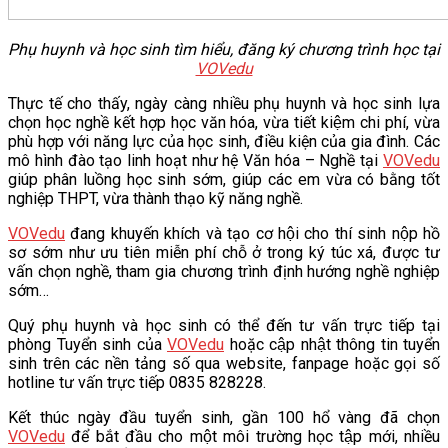
Phụ huynh và học sinh tìm hiểu, đăng ký chương trình học tại
VOVedu
Thực tế cho thấy, ngày càng nhiều phụ huynh và học sinh lựa
chọn học nghề kết hợp học văn hóa, vừa tiết kiệm chi phí, vừa
phù hợp với năng lực của học sinh, điều kiện của gia đình. Các
mô hình đào tạo linh hoạt như hệ Văn hóa – Nghề tại
VOVedu
giúp phân luồng học sinh sớm, giúp các em vừa có bằng tốt
nghiệp THPT, vừa thành thạo kỹ năng nghề.
VOVedu
đang khuyến khích và tạo cơ hội cho thí sinh nộp hồ
sơ sớm như ưu tiên miễn phí chỗ ở trong ký túc xá, được tư
vấn chọn nghề, tham gia chương trình định hướng nghề nghiệp
sớm…
Quý phụ huynh và học sinh có thể đến tư vấn trực tiếp tại
phòng Tuyển sinh của
VOVedu
hoặc cập nhật thông tin tuyển
sinh trên các nền tảng số qua website, fanpage hoặc gọi số
hotline tư vấn trực tiếp 0835 828228.
Kết thúc ngày đầu tuyển sinh, gần 100 hổ vàng đã chọn
VOVedu
để bắt đầu cho một môi trường học tập mới, nhiều