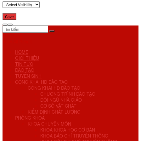
No Result
View All Result
HOME
GIỚI THIỆU
TIN TỨC
ĐÀO TẠO
TUYỂN SINH
CÔNG KHAI HĐ ĐÀO TẠO
CÔNG KHAI HĐ ĐÀO TẠO
CHƯƠNG TRÌNH ĐÀO TẠO
ĐỘI NGŨ NHÀ GIÁO
CƠ SỞ VẬT CHẤT
KIỂM ĐỊNH CHẤT LƯỢNG
PHÒNG KHOA
KHOA CHUYÊN MÔN
KHOA KHOA HỌC CƠ BẢN
KHOA BÁO CHÍ TRUYỀN THÔNG