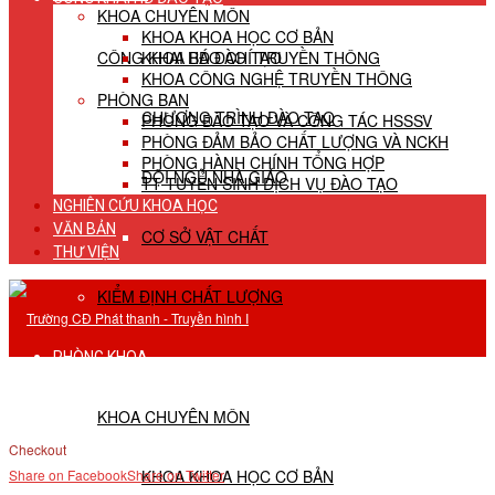
KHOA CHUYÊN MÔN
KHOA KHOA HỌC CƠ BẢN
CÔNG KHAI HĐ ĐÀO TẠO
KHOA BÁO CHÍ TRUYỀN THÔNG
KHOA CÔNG NGHỆ TRUYỀN THÔNG
PHÒNG BAN
CHƯƠNG TRÌNH ĐÀO TẠO
PHÒNG ĐÀO TẠO VÀ CÔNG TÁC HSSSV
PHÒNG ĐẢM BẢO CHẤT LƯỢNG VÀ NCKH
PHÒNG HÀNH CHÍNH TỔNG HỢP
ĐỘI NGŨ NHÀ GIÁO
TT TUYỂN SINH DỊCH VỤ ĐÀO TẠO
NGHIÊN CỨU KHOA HỌC
VĂN BẢN
CƠ SỞ VẬT CHẤT
THƯ VIỆN
KIỂM ĐỊNH CHẤT LƯỢNG
PHÒNG KHOA
KHOA CHUYÊN MÔN
Checkout
KHOA KHOA HỌC CƠ BẢN
Share on Facebook
Share on Twitter