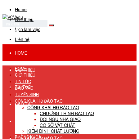
Home
Giới thiệu
Lịch làm việc
No Result
View All Result
Liên hệ
HOME
HOME
GIỚI THIỆU
GIỚI THIỆU
TIN TỨC
TIN TỨC
ĐÀO TẠO
TUYỂN SINH
CÔNG KHAI HĐ ĐÀO TẠO
ĐÀO TẠO
CÔNG KHAI HĐ ĐÀO TẠO
CHƯƠNG TRÌNH ĐÀO TẠO
ĐỘI NGŨ NHÀ GIÁO
TUYỂN SINH
CƠ SỞ VẬT CHẤT
KIỂM ĐỊNH CHẤT LƯỢNG
PHÒNG KHOA
CÔNG KHAI HĐ ĐÀO TẠO