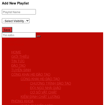
Add New Playlist
No Result
View All Result
HOME
GIỚI THIỆU
TIN TỨC
ĐÀO TẠO
TUYỂN SINH
CÔNG KHAI HĐ ĐÀO TẠO
CÔNG KHAI HĐ ĐÀO TẠO
CHƯƠNG TRÌNH ĐÀO TẠO
ĐỘI NGŨ NHÀ GIÁO
CƠ SỞ VẬT CHẤT
KIỂM ĐỊNH CHẤT LƯỢNG
PHÒNG KHOA