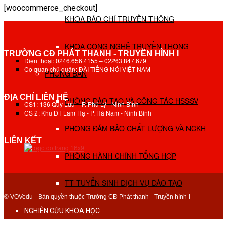
[woocommerce_checkout]
KHOA BÁO CHÍ TRUYỀN THÔNG
KHOA CÔNG NGHỆ TRUYỀN THÔNG
TRƯỜNG CĐ PHÁT THANH - TRUYỀN HÌNH I
Điện thoại: 0246.656.4155 – 02263.847.679
Cơ quan chủ quản: ĐÀI TIẾNG NÓI VIỆT NAM
PHÒNG BAN
ĐỊA CHỈ LIÊN HỆ
PHÒNG ĐÀO TẠO VÀ CÔNG TÁC HSSSV
CS1: 136 Quy Lưu - P. Phủ Lý - Ninh Bình
CS 2: Khu ĐT Lam Hạ - P. Hà Nam - Ninh Bình
PHÒNG ĐẢM BẢO CHẤT LƯỢNG VÀ NCKH
LIÊN KẾT
PHÒNG HÀNH CHÍNH TỔNG HỢP
TT TUYỂN SINH DỊCH VỤ ĐÀO TẠO
© VOVedu - Bản quyền thuộc Trường CĐ Phát thanh - Truyền hình I
NGHIÊN CỨU KHOA HỌC