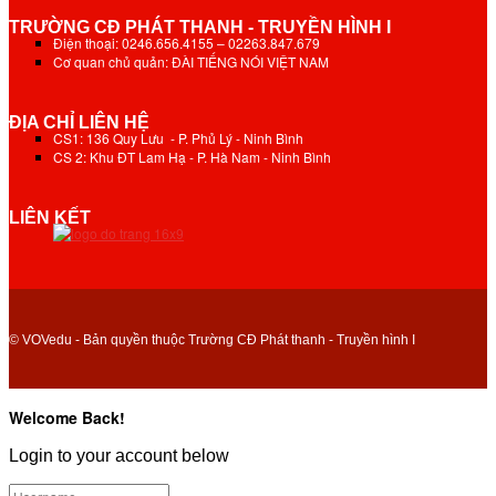
TRƯỜNG CĐ PHÁT THANH - TRUYỀN HÌNH I
Điện thoại: 0246.656.4155 – 02263.847.679
Cơ quan chủ quản: ĐÀI TIẾNG NÓI VIỆT NAM
ĐỊA CHỈ LIÊN HỆ
CS1: 136 Quy Lưu - P. Phủ Lý - Ninh Bình
CS 2: Khu ĐT Lam Hạ - P. Hà Nam - Ninh Bình
LIÊN KẾT
© VOVedu - Bản quyền thuộc Trường CĐ Phát thanh - Truyền hình I
Welcome Back!
Login to your account below