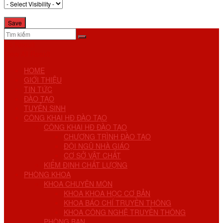
No Result
View All Result
HOME
GIỚI THIỆU
TIN TỨC
ĐÀO TẠO
TUYỂN SINH
CÔNG KHAI HĐ ĐÀO TẠO
CÔNG KHAI HĐ ĐÀO TẠO
CHƯƠNG TRÌNH ĐÀO TẠO
ĐỘI NGŨ NHÀ GIÁO
CƠ SỞ VẬT CHẤT
KIỂM ĐỊNH CHẤT LƯỢNG
PHÒNG KHOA
KHOA CHUYÊN MÔN
KHOA KHOA HỌC CƠ BẢN
KHOA BÁO CHÍ TRUYỀN THÔNG
KHOA CÔNG NGHỆ TRUYỀN THÔNG
PHÒNG BAN