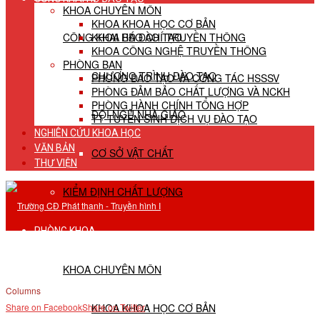
KHOA CHUYÊN MÔN
KHOA KHOA HỌC CƠ BẢN
CÔNG KHAI HĐ ĐÀO TẠO
KHOA BÁO CHÍ TRUYỀN THÔNG
KHOA CÔNG NGHỆ TRUYỀN THÔNG
PHÒNG BAN
CHƯƠNG TRÌNH ĐÀO TẠO
PHÒNG ĐÀO TẠO VÀ CÔNG TÁC HSSSV
PHÒNG ĐẢM BẢO CHẤT LƯỢNG VÀ NCKH
PHÒNG HÀNH CHÍNH TỔNG HỢP
ĐỘI NGŨ NHÀ GIÁO
TT TUYỂN SINH DỊCH VỤ ĐÀO TẠO
NGHIÊN CỨU KHOA HỌC
VĂN BẢN
CƠ SỞ VẬT CHẤT
THƯ VIỆN
KIỂM ĐỊNH CHẤT LƯỢNG
PHÒNG KHOA
KHOA CHUYÊN MÔN
Columns
KHOA KHOA HỌC CƠ BẢN
Share on Facebook
Share on Twitter