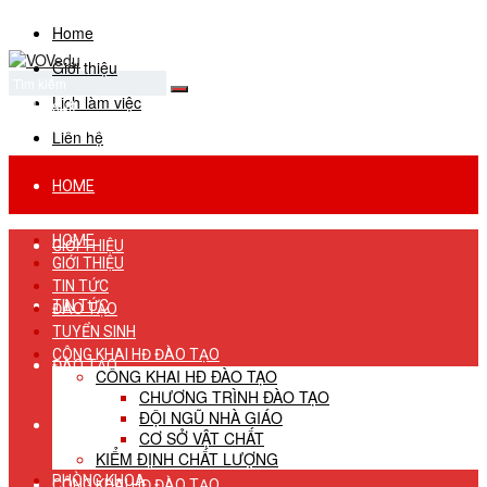
Home
Giới thiệu
Lịch làm việc
No Result
View All Result
Liên hệ
HOME
HOME
GIỚI THIỆU
GIỚI THIỆU
TIN TỨC
TIN TỨC
ĐÀO TẠO
TUYỂN SINH
CÔNG KHAI HĐ ĐÀO TẠO
ĐÀO TẠO
CÔNG KHAI HĐ ĐÀO TẠO
CHƯƠNG TRÌNH ĐÀO TẠO
ĐỘI NGŨ NHÀ GIÁO
TUYỂN SINH
CƠ SỞ VẬT CHẤT
KIỂM ĐỊNH CHẤT LƯỢNG
PHÒNG KHOA
CÔNG KHAI HĐ ĐÀO TẠO