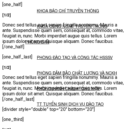
[one_half]
KHOA BÁO CHÍ TRUYỀN THÔNG
[1/2]
Donec sed tellus eget sapien fringilla nonummy. Mauris a
KHOA CÔNG NGHỆ TRUYỀN THÔNG
ante. Suspendisse quam sem, consequat at, commodo vitae,
feugiat in, nunc. Morbi imperdiet augue quis tellus. Lorem
ipsum dolor sit amet. Quisque aliquam. Donec faucibus.
PHÒNG BAN
[/one_half]
[one_half_last]
PHÒNG ĐÀO TẠO VÀ CÔNG TÁC HSSSV
[1/2]
PHÒNG ĐẢM BẢO CHẤT LƯỢNG VÀ NCKH
Donec sed tellus eget sapien fringilla nonummy. Mauris a
ante. Suspendisse quam sem, consequat at, commodo vitae,
PHÒNG HÀNH CHÍNH TỔNG HỢP
feugiat in, nunc. Morbi imperdiet augue quis tellus. Lorem
ipsum dolor sit amet. Quisque aliquam. Donec faucibus.
[/one_half_last]
TT TUYỂN SINH DỊCH VỤ ĐÀO TẠO
[divider style=”double” top=”20″ bottom=”20″]
[one_third]
NGHIÊN CỨU KHOA HỌC