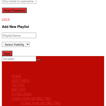
Log In
Add New Playlist
No Result
View All Result
HOME
GIỚI THIỆU
TIN TỨC
ĐÀO TẠO
TUYỂN SINH
CÔNG KHAI HĐ ĐÀO TẠO
CÔNG KHAI HĐ ĐÀO TẠO