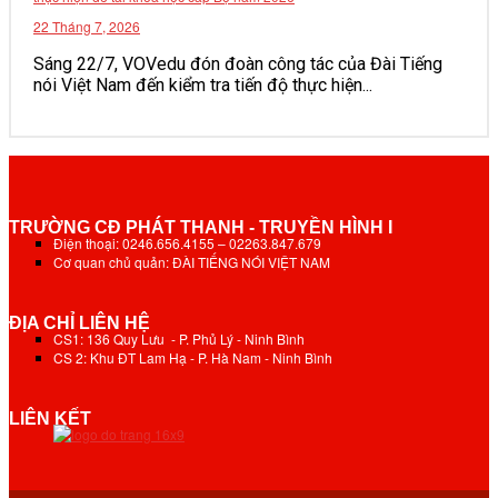
22 Tháng 7, 2026
Sáng 22/7, VOVedu đón đoàn công tác của Đài Tiếng
nói Việt Nam đến kiểm tra tiến độ thực hiện...
TRƯỜNG CĐ PHÁT THANH - TRUYỀN HÌNH I
Điện thoại: 0246.656.4155 – 02263.847.679
Cơ quan chủ quản: ĐÀI TIẾNG NÓI VIỆT NAM
ĐỊA CHỈ LIÊN HỆ
CS1: 136 Quy Lưu - P. Phủ Lý - Ninh Bình
CS 2: Khu ĐT Lam Hạ - P. Hà Nam - Ninh Bình
LIÊN KẾT