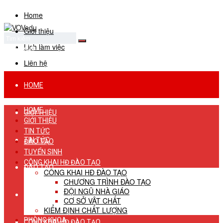
Home
Giới thiệu
Lịch làm việc
No Result
View All Result
Liên hệ
HOME
HOME
GIỚI THIỆU
GIỚI THIỆU
TIN TỨC
TIN TỨC
ĐÀO TẠO
TUYỂN SINH
CÔNG KHAI HĐ ĐÀO TẠO
ĐÀO TẠO
CÔNG KHAI HĐ ĐÀO TẠO
CHƯƠNG TRÌNH ĐÀO TẠO
ĐỘI NGŨ NHÀ GIÁO
TUYỂN SINH
CƠ SỞ VẬT CHẤT
KIỂM ĐỊNH CHẤT LƯỢNG
PHÒNG KHOA
CÔNG KHAI HĐ ĐÀO TẠO