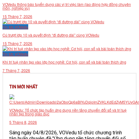
VOVedu thông báo tuyển dụng các vị trí việc làm (lao động hợp đồng chuyên
VĂN BẢN
môn, nghiệp vụ)
15 Tháng 7, 2026
THƯ VIỆN
Tin tức VOVedu
Cú trượt lớp 10 và quyết định “đi đường dài” cùng VOVedu
15 Tháng 7, 2026
Tin tức VOVedu
Khi trí tuệ nhân tạo vào lớp học nghề: Cơ hội, con số và bài toán thích ứng
7 Tháng 7, 2026
TIN MỚI NHẤT
VOVedu: Tổ chức tập huấn ứng dụng nền tảng chuyển đổi số và trí tuệ
nhân tạo trong giáo dục
5 Tháng 8, 2026
Sáng ngày 04/8/2026, VOVedu tổ chức chương trình
tập huấn chuyên đề "Ứng dụng nền tảng chuyển đổi số