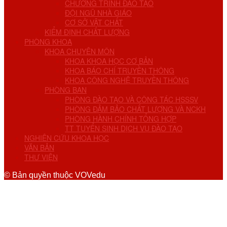
CHƯƠNG TRÌNH ĐÀO TẠO
ĐỘI NGŨ NHÀ GIÁO
CƠ SỞ VẬT CHẤT
KIỂM ĐỊNH CHẤT LƯỢNG
PHÒNG KHOA
KHOA CHUYÊN MÔN
KHOA KHOA HỌC CƠ BẢN
KHOA BÁO CHÍ TRUYỀN THÔNG
KHOA CÔNG NGHỆ TRUYỀN THÔNG
PHÒNG BAN
PHÒNG ĐÀO TẠO VÀ CÔNG TÁC HSSSV
PHÒNG ĐẢM BẢO CHẤT LƯỢNG VÀ NCKH
PHÒNG HÀNH CHÍNH TỔNG HỢP
TT TUYỂN SINH DỊCH VỤ ĐÀO TẠO
NGHIÊN CỨU KHOA HỌC
VĂN BẢN
THƯ VIỆN
© Bản quyền thuộc VOVedu