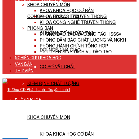
KHOA CHUYÊN MÔN
KHOA KHOA HỌC CƠ BẢN
CÔNG KHAI HĐ ĐÀO TẠO
KHOA BÁO CHÍ TRUYỀN THÔNG
KHOA CÔNG NGHỆ TRUYỀN THÔNG
PHÒNG BAN
CHƯƠNG TRÌNH ĐÀO TẠO
PHÒNG ĐÀO TẠO VÀ CÔNG TÁC HSSSV
PHÒNG ĐẢM BẢO CHẤT LƯỢNG VÀ NCKH
PHÒNG HÀNH CHÍNH TỔNG HỢP
ĐỘI NGŨ NHÀ GIÁO
TT TUYỂN SINH DỊCH VỤ ĐÀO TẠO
NGHIÊN CỨU KHOA HỌC
VĂN BẢN
CƠ SỞ VẬT CHẤT
THƯ VIỆN
KIỂM ĐỊNH CHẤT LƯỢNG
PHÒNG KHOA
KHOA CHUYÊN MÔN
KHOA KHOA HỌC CƠ BẢN