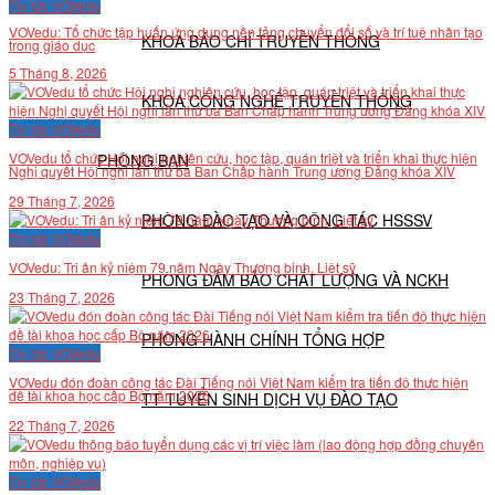
Tin tức VOVedu
VOVedu: Tổ chức tập huấn ứng dụng nền tảng chuyển đổi số và trí tuệ nhân tạo
KHOA BÁO CHÍ TRUYỀN THÔNG
trong giáo dục
5 Tháng 8, 2026
KHOA CÔNG NGHỆ TRUYỀN THÔNG
Tin tức VOVedu
VOVedu tổ chức Hội nghị nghiên cứu, học tập, quán triệt và triển khai thực hiện
PHÒNG BAN
Nghị quyết Hội nghị lần thứ ba Ban Chấp hành Trung ương Đảng khóa XIV
29 Tháng 7, 2026
PHÒNG ĐÀO TẠO VÀ CÔNG TÁC HSSSV
Tin tức VOVedu
VOVedu: Tri ân kỷ niệm 79 năm Ngày Thương binh, Liệt sỹ
PHÒNG ĐẢM BẢO CHẤT LƯỢNG VÀ NCKH
23 Tháng 7, 2026
PHÒNG HÀNH CHÍNH TỔNG HỢP
Tin tức VOVedu
VOVedu đón đoàn công tác Đài Tiếng nói Việt Nam kiểm tra tiến độ thực hiện
đề tài khoa học cấp Bộ năm 2026
TT TUYỂN SINH DỊCH VỤ ĐÀO TẠO
22 Tháng 7, 2026
NGHIÊN CỨU KHOA HỌC
Tin tức VOVedu