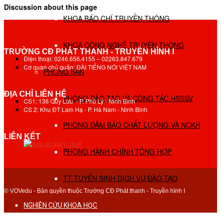
Discussion about this page
KHOA BÁO CHÍ TRUYỀN THÔNG
KHOA CÔNG NGHỆ TRUYỀN THÔNG
TRƯỜNG CĐ PHÁT THANH - TRUYỀN HÌNH I
Điện thoại: 0246.656.4155 – 02263.847.679
Cơ quan chủ quản: ĐÀI TIẾNG NÓI VIỆT NAM
PHÒNG BAN
ĐỊA CHỈ LIÊN HỆ
PHÒNG ĐÀO TẠO VÀ CÔNG TÁC HSSSV
CS1: 136 Quy Lưu - P. Phủ Lý - Ninh Bình
CS 2: Khu ĐT Lam Hạ - P. Hà Nam - Ninh Bình
PHÒNG ĐẢM BẢO CHẤT LƯỢNG VÀ NCKH
LIÊN KẾT
PHÒNG HÀNH CHÍNH TỔNG HỢP
TT TUYỂN SINH DỊCH VỤ ĐÀO TẠO
© VOVedu - Bản quyền thuộc Trường CĐ Phát thanh - Truyền hình I
NGHIÊN CỨU KHOA HỌC