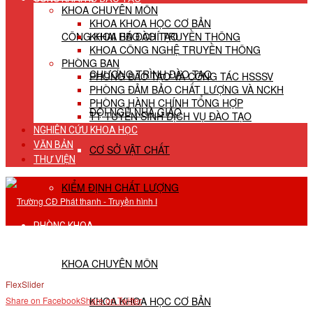
KHOA CHUYÊN MÔN
KHOA KHOA HỌC CƠ BẢN
CÔNG KHAI HĐ ĐÀO TẠO
KHOA BÁO CHÍ TRUYỀN THÔNG
KHOA CÔNG NGHỆ TRUYỀN THÔNG
PHÒNG BAN
CHƯƠNG TRÌNH ĐÀO TẠO
PHÒNG ĐÀO TẠO VÀ CÔNG TÁC HSSSV
PHÒNG ĐẢM BẢO CHẤT LƯỢNG VÀ NCKH
PHÒNG HÀNH CHÍNH TỔNG HỢP
ĐỘI NGŨ NHÀ GIÁO
TT TUYỂN SINH DỊCH VỤ ĐÀO TẠO
NGHIÊN CỨU KHOA HỌC
VĂN BẢN
CƠ SỞ VẬT CHẤT
THƯ VIỆN
KIỂM ĐỊNH CHẤT LƯỢNG
PHÒNG KHOA
KHOA CHUYÊN MÔN
FlexSlider
KHOA KHOA HỌC CƠ BẢN
Share on Facebook
Share on Twitter