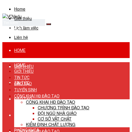
Home
Giới thiệu
Lịch làm việc
No Result
View All Result
Liên hệ
HOME
HOME
GIỚI THIỆU
GIỚI THIỆU
TIN TỨC
TIN TỨC
ĐÀO TẠO
TUYỂN SINH
CÔNG KHAI HĐ ĐÀO TẠO
ĐÀO TẠO
CÔNG KHAI HĐ ĐÀO TẠO
CHƯƠNG TRÌNH ĐÀO TẠO
ĐỘI NGŨ NHÀ GIÁO
TUYỂN SINH
CƠ SỞ VẬT CHẤT
KIỂM ĐỊNH CHẤT LƯỢNG
PHÒNG KHOA
CÔNG KHAI HĐ ĐÀO TẠO