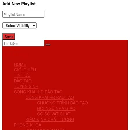
Add New Playlist
No Result
View All Result
HOME
GIỚI THIỆU
TIN TỨC
ĐÀO TẠO
TUYỂN SINH
CÔNG KHAI HĐ ĐÀO TẠO
CÔNG KHAI HĐ ĐÀO TẠO
CHƯƠNG TRÌNH ĐÀO TẠO
ĐỘI NGŨ NHÀ GIÁO
CƠ SỞ VẬT CHẤT
KIỂM ĐỊNH CHẤT LƯỢNG
PHÒNG KHOA