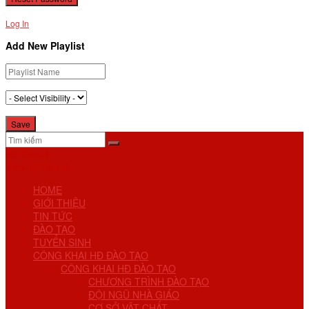
Log In
Add New Playlist
No Result
View All Result
HOME
GIỚI THIỆU
TIN TỨC
ĐÀO TẠO
TUYỂN SINH
CÔNG KHAI HĐ ĐÀO TẠO
CÔNG KHAI HĐ ĐÀO TẠO
CHƯƠNG TRÌNH ĐÀO TẠO
ĐỘI NGŨ NHÀ GIÁO
CƠ SỞ VẬT CHẤT