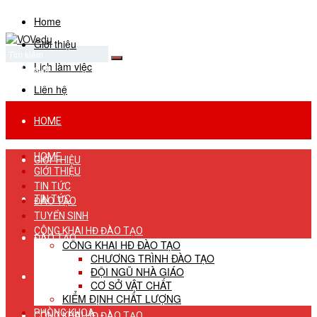
Home
Giới thiệu
Lịch làm việc
No Result
View All Result
Liên hệ
HOME
HOME
GIỚI THIỆU
GIỚI THIỆU
TIN TỨC
TIN TỨC
ĐÀO TẠO
TUYỂN SINH
CÔNG KHAI HĐ ĐÀO TẠO
ĐÀO TẠO
CÔNG KHAI HĐ ĐÀO TẠO
CHƯƠNG TRÌNH ĐÀO TẠO
ĐỘI NGŨ NHÀ GIÁO
TUYỂN SINH
CƠ SỞ VẬT CHẤT
KIỂM ĐỊNH CHẤT LƯỢNG
PHÒNG KHOA
CÔNG KHAI HĐ ĐÀO TẠO