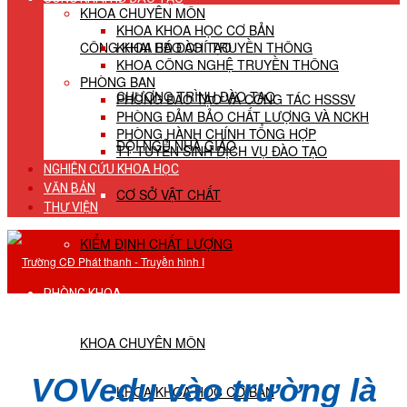
KHOA CHUYÊN MÔN
KHOA KHOA HỌC CƠ BẢN
CÔNG KHAI HĐ ĐÀO TẠO
KHOA BÁO CHÍ TRUYỀN THÔNG
KHOA CÔNG NGHỆ TRUYỀN THÔNG
PHÒNG BAN
CHƯƠNG TRÌNH ĐÀO TẠO
PHÒNG ĐÀO TẠO VÀ CÔNG TÁC HSSSV
PHÒNG ĐẢM BẢO CHẤT LƯỢNG VÀ NCKH
PHÒNG HÀNH CHÍNH TỔNG HỢP
ĐỘI NGŨ NHÀ GIÁO
TT TUYỂN SINH DỊCH VỤ ĐÀO TẠO
NGHIÊN CỨU KHOA HỌC
VĂN BẢN
CƠ SỞ VẬT CHẤT
THƯ VIỆN
KIỂM ĐỊNH CHẤT LƯỢNG
PHÒNG KHOA
KHOA CHUYÊN MÔN
VOVedu vào trường là
KHOA KHOA HỌC CƠ BẢN