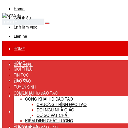
Home
Giới thiệu
Lịch làm việc
No Result
View All Result
Liên hệ
HOME
HOME
GIỚI THIỆU
GIỚI THIỆU
TIN TỨC
TIN TỨC
ĐÀO TẠO
TUYỂN SINH
CÔNG KHAI HĐ ĐÀO TẠO
ĐÀO TẠO
CÔNG KHAI HĐ ĐÀO TẠO
CHƯƠNG TRÌNH ĐÀO TẠO
ĐỘI NGŨ NHÀ GIÁO
TUYỂN SINH
CƠ SỞ VẬT CHẤT
KIỂM ĐỊNH CHẤT LƯỢNG
PHÒNG KHOA
CÔNG KHAI HĐ ĐÀO TẠO