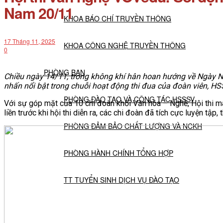
Nam 20/11
KHOA BÁO CHÍ TRUYỀN THÔNG
17 Tháng 11, 2025
KHOA CÔNG NGHỆ TRUYỀN THÔNG
0
PHÒNG BAN
Chiều ngày 14/11, trong không khí hân hoan hướng về Ngày N
nhấn nổi bật trong chuỗi hoạt động thi đua của đoàn viên, HS
PHÒNG ĐÀO TẠO VÀ CÔNG TÁC HSSSV
Với sự góp mặt của 10 chi đoàn khối Văn hóa – Nghề, Hội thi m
liền trước khi hội thi diễn ra, các chi đoàn đã tích cực luyện tậ
PHÒNG ĐẢM BẢO CHẤT LƯỢNG VÀ NCKH
PHÒNG HÀNH CHÍNH TỔNG HỢP
TT TUYỂN SINH DỊCH VỤ ĐÀO TẠO
NGHIÊN CỨU KHOA HỌC