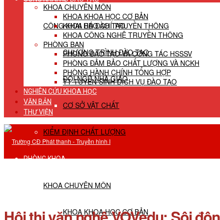
KHOA CHUYÊN MÔN
KHOA KHOA HỌC CƠ BẢN
CÔNG KHAI HĐ ĐÀO TẠO
KHOA BÁO CHÍ TRUYỀN THÔNG
KHOA CÔNG NGHỆ TRUYỀN THÔNG
PHÒNG BAN
CHƯƠNG TRÌNH ĐÀO TẠO
PHÒNG ĐÀO TẠO VÀ CÔNG TÁC HSSSV
PHÒNG ĐẢM BẢO CHẤT LƯỢNG VÀ NCKH
PHÒNG HÀNH CHÍNH TỔNG HỢP
ĐỘI NGŨ NHÀ GIÁO
TT TUYỂN SINH DỊCH VỤ ĐÀO TẠO
NGHIÊN CỨU KHOA HỌC
VĂN BẢN
CƠ SỞ VẬT CHẤT
THƯ VIỆN
KIỂM ĐỊNH CHẤT LƯỢNG
PHÒNG KHOA
KHOA CHUYÊN MÔN
Hội thi văn nghệ VOVedu: Sôi động, 
KHOA KHOA HỌC CƠ BẢN