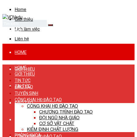
Home
Giới thiệu
Lịch làm việc
No Result
View All Result
Liên hệ
HOME
HOME
GIỚI THIỆU
GIỚI THIỆU
TIN TỨC
TIN TỨC
ĐÀO TẠO
TUYỂN SINH
CÔNG KHAI HĐ ĐÀO TẠO
ĐÀO TẠO
CÔNG KHAI HĐ ĐÀO TẠO
CHƯƠNG TRÌNH ĐÀO TẠO
ĐỘI NGŨ NHÀ GIÁO
TUYỂN SINH
CƠ SỞ VẬT CHẤT
KIỂM ĐỊNH CHẤT LƯỢNG
PHÒNG KHOA
CÔNG KHAI HĐ ĐÀO TẠO