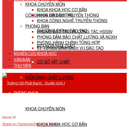
KHOA CHUYÊN MÔN
KHOA KHOA HỌC CƠ BẢN
CÔNG KHAI HĐ ĐÀO TẠO
KHOA BÁO CHÍ TRUYỀN THÔNG
KHOA CÔNG NGHỆ TRUYỀN THÔNG
PHÒNG BAN
CHƯƠNG TRÌNH ĐÀO TẠO
PHÒNG ĐÀO TẠO VÀ CÔNG TÁC HSSSV
PHÒNG ĐẢM BẢO CHẤT LƯỢNG VÀ NCKH
PHÒNG HÀNH CHÍNH TỔNG HỢP
ĐỘI NGŨ NHÀ GIÁO
TT TUYỂN SINH DỊCH VỤ ĐÀO TẠO
NGHIÊN CỨU KHOA HỌC
VĂN BẢN
CƠ SỞ VẬT CHẤT
THƯ VIỆN
KIỂM ĐỊNH CHẤT LƯỢNG
PHÒNG KHOA
KHOA CHUYÊN MÔN
Home IV
KHOA KHOA HỌC CƠ BẢN
Share on Facebook
Share on Twitter