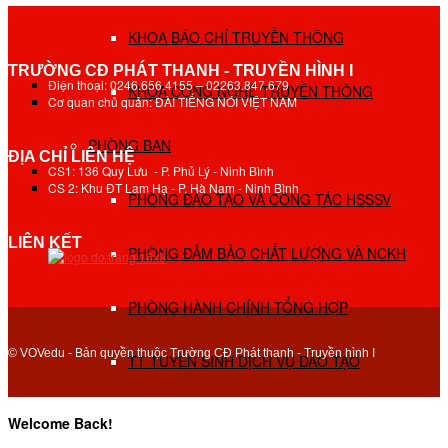
KHOA BÁO CHÍ TRUYỀN THÔNG
TRƯỜNG CĐ PHÁT THANH - TRUYỀN HÌNH I
Điện thoại: 0246.656.4155 – 02263.847.679
KHOA CÔNG NGHỆ TRUYỀN THÔNG
Cơ quan chủ quản: ĐÀI TIẾNG NÓI VIỆT NAM
PHÒNG BAN
ĐỊA CHỈ LIÊN HỆ
CS1: 136 Quy Lưu - P. Phủ Lý - Ninh Bình
CS 2: Khu ĐT Lam Hạ - P. Hà Nam - Ninh Bình
PHÒNG ĐÀO TẠO VÀ CÔNG TÁC HSSSV
LIÊN KẾT
PHÒNG ĐẢM BẢO CHẤT LƯỢNG VÀ NCKH
PHÒNG HÀNH CHÍNH TỔNG HỢP
© VOVedu - Bản quyền thuộc Trường CĐ Phát thanh - Truyền hình I
TT TUYỂN SINH DỊCH VỤ ĐÀO TẠO
NGHIÊN CỨU KHOA HỌC
Welcome Back!