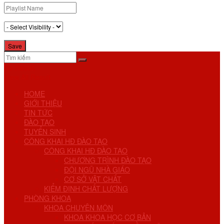
No Result
View All Result
HOME
GIỚI THIỆU
TIN TỨC
ĐÀO TẠO
TUYỂN SINH
CÔNG KHAI HĐ ĐÀO TẠO
CÔNG KHAI HĐ ĐÀO TẠO
CHƯƠNG TRÌNH ĐÀO TẠO
ĐỘI NGŨ NHÀ GIÁO
CƠ SỞ VẬT CHẤT
KIỂM ĐỊNH CHẤT LƯỢNG
PHÒNG KHOA
KHOA CHUYÊN MÔN
KHOA KHOA HỌC CƠ BẢN