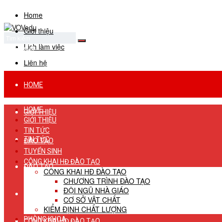
Home
Giới thiệu
Lịch làm việc
No Result
View All Result
Liên hệ
HOME
HOME
GIỚI THIỆU
GIỚI THIỆU
TIN TỨC
TIN TỨC
ĐÀO TẠO
TUYỂN SINH
CÔNG KHAI HĐ ĐÀO TẠO
ĐÀO TẠO
CÔNG KHAI HĐ ĐÀO TẠO
CHƯƠNG TRÌNH ĐÀO TẠO
ĐỘI NGŨ NHÀ GIÁO
TUYỂN SINH
CƠ SỞ VẬT CHẤT
KIỂM ĐỊNH CHẤT LƯỢNG
PHÒNG KHOA
CÔNG KHAI HĐ ĐÀO TẠO