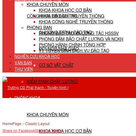
KHOA CHUYÊN MÔN
KHOA KHOA HỌC CƠ BẢN
CÔNG KHAI HĐ ĐÀO TẠO
KHOA BÁO CHÍ TRUYỀN THÔNG
KHOA CÔNG NGHỆ TRUYỀN THÔNG
PHÒNG BAN
CHƯƠNG TRÌNH ĐÀO TẠO
PHÒNG ĐÀO TẠO VÀ CÔNG TÁC HSSSV
PHÒNG ĐẢM BẢO CHẤT LƯỢNG VÀ NCKH
PHÒNG HÀNH CHÍNH TỔNG HỢP
ĐỘI NGŨ NHÀ GIÁO
TT TUYỂN SINH DỊCH VỤ ĐÀO TẠO
NGHIÊN CỨU KHOA HỌC
VĂN BẢN
CƠ SỞ VẬT CHẤT
THƯ VIỆN
KIỂM ĐỊNH CHẤT LƯỢNG
PHÒNG KHOA
KHOA CHUYÊN MÔN
HomePage – Classic Layout
KHOA KHOA HỌC CƠ BẢN
Share on Facebook
Share on Twitter