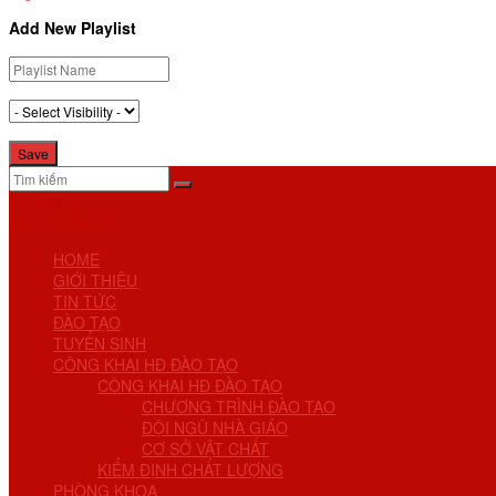
Add New Playlist
No Result
View All Result
HOME
GIỚI THIỆU
TIN TỨC
ĐÀO TẠO
TUYỂN SINH
CÔNG KHAI HĐ ĐÀO TẠO
CÔNG KHAI HĐ ĐÀO TẠO
CHƯƠNG TRÌNH ĐÀO TẠO
ĐỘI NGŨ NHÀ GIÁO
CƠ SỞ VẬT CHẤT
KIỂM ĐỊNH CHẤT LƯỢNG
PHÒNG KHOA