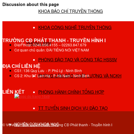
Discussion about this page
KHOA BÁO CHÍ TRUYỀN THÔNG
KHOA CÔNG NGHỆ TRUYỀN THÔNG
TRƯỜNG CĐ PHÁT THANH - TRUYỀN HÌNH I
PHÒNG BAN
Điện thoại: 0246.656.4155 – 02263.847.679
Cơ quan chủ quản: ĐÀI TIẾNG NÓI VIỆT NAM
PHÒNG ĐÀO TẠO VÀ CÔNG TÁC HSSSV
ĐỊA CHỈ LIÊN HỆ
CS1: 136 Quy Lưu - P. Phủ Lý - Ninh Bình
PHÒNG ĐẢM BẢO CHẤT LƯỢNG VÀ NCKH
CS 2: Khu ĐT Lam Hạ - P. Hà Nam - Ninh Bình
PHÒNG HÀNH CHÍNH TỔNG HỢP
LIÊN KẾT
TT TUYỂN SINH DỊCH VỤ ĐÀO TẠO
NGHIÊN CỨU KHOA HỌC
© VOVedu - Bản quyền thuộc Trường CĐ Phát thanh - Truyền hình I