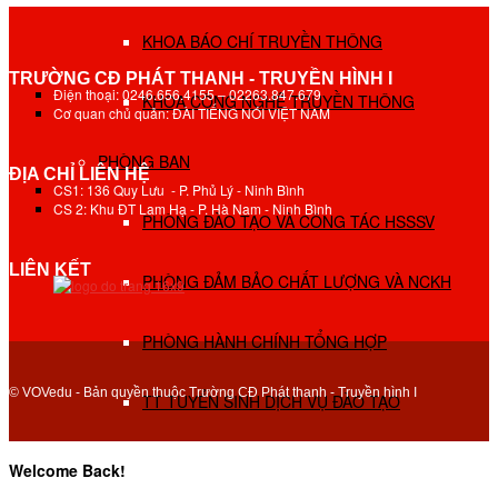
KHOA BÁO CHÍ TRUYỀN THÔNG
TRƯỜNG CĐ PHÁT THANH - TRUYỀN HÌNH I
Điện thoại: 0246.656.4155 – 02263.847.679
KHOA CÔNG NGHỆ TRUYỀN THÔNG
Cơ quan chủ quản: ĐÀI TIẾNG NÓI VIỆT NAM
PHÒNG BAN
ĐỊA CHỈ LIÊN HỆ
CS1: 136 Quy Lưu - P. Phủ Lý - Ninh Bình
CS 2: Khu ĐT Lam Hạ - P. Hà Nam - Ninh Bình
PHÒNG ĐÀO TẠO VÀ CÔNG TÁC HSSSV
LIÊN KẾT
PHÒNG ĐẢM BẢO CHẤT LƯỢNG VÀ NCKH
PHÒNG HÀNH CHÍNH TỔNG HỢP
© VOVedu - Bản quyền thuộc Trường CĐ Phát thanh - Truyền hình I
TT TUYỂN SINH DỊCH VỤ ĐÀO TẠO
NGHIÊN CỨU KHOA HỌC
Welcome Back!