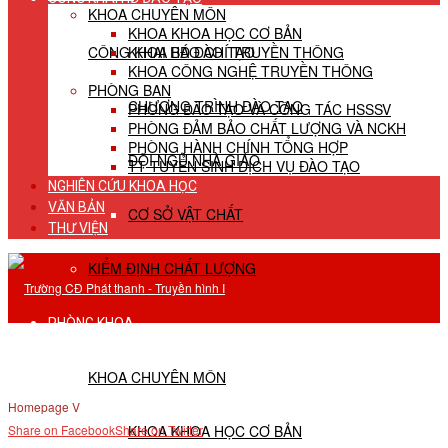
KHOA CHUYÊN MÔN
KHOA KHOA HỌC CƠ BẢN
CÔNG KHAI HĐ ĐÀO TẠO
KHOA BÁO CHÍ TRUYỀN THÔNG
KHOA CÔNG NGHỆ TRUYỀN THÔNG
PHÒNG BAN
CHƯƠNG TRÌNH ĐÀO TẠO
PHÒNG ĐÀO TẠO VÀ CÔNG TÁC HSSSV
PHÒNG ĐẢM BẢO CHẤT LƯỢNG VÀ NCKH
PHÒNG HÀNH CHÍNH TỔNG HỢP
ĐỘI NGŨ NHÀ GIÁO
TT TUYỂN SINH DỊCH VỤ ĐÀO TẠO
NGHIÊN CỨU KHOA HỌC
VĂN BẢN
CƠ SỞ VẬT CHẤT
THƯ VIỆN
KIỂM ĐỊNH CHẤT LƯỢNG
PHÒNG KHOA
KHOA CHUYÊN MÔN
Homepage V
KHOA KHOA HỌC CƠ BẢN
Share on Facebook
Share on Twitter