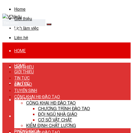
Home
Giới thiệu
Lịch làm việc
No Result
View All Result
Liên hệ
HOME
HOME
GIỚI THIỆU
GIỚI THIỆU
TIN TỨC
TIN TỨC
ĐÀO TẠO
TUYỂN SINH
CÔNG KHAI HĐ ĐÀO TẠO
ĐÀO TẠO
CÔNG KHAI HĐ ĐÀO TẠO
CHƯƠNG TRÌNH ĐÀO TẠO
ĐỘI NGŨ NHÀ GIÁO
TUYỂN SINH
CƠ SỞ VẬT CHẤT
KIỂM ĐỊNH CHẤT LƯỢNG
PHÒNG KHOA
CÔNG KHAI HĐ ĐÀO TẠO