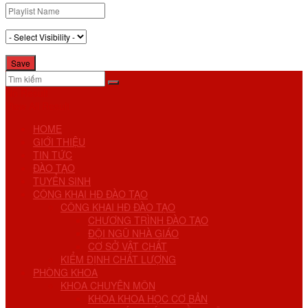
No Result
View All Result
HOME
GIỚI THIỆU
TIN TỨC
ĐÀO TẠO
TUYỂN SINH
CÔNG KHAI HĐ ĐÀO TẠO
CÔNG KHAI HĐ ĐÀO TẠO
CHƯƠNG TRÌNH ĐÀO TẠO
ĐỘI NGŨ NHÀ GIÁO
CƠ SỞ VẬT CHẤT
KIỂM ĐỊNH CHẤT LƯỢNG
PHÒNG KHOA
KHOA CHUYÊN MÔN
KHOA KHOA HỌC CƠ BẢN