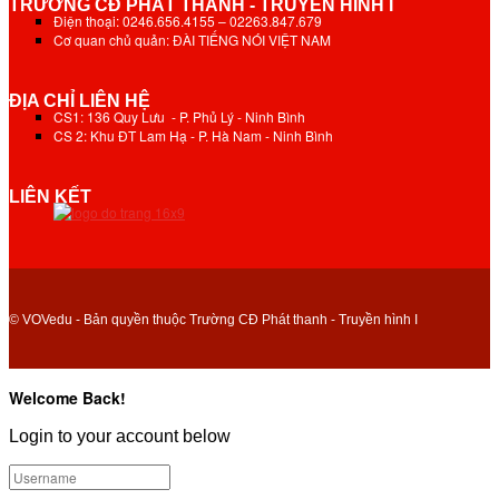
TRƯỜNG CĐ PHÁT THANH - TRUYỀN HÌNH I
Điện thoại: 0246.656.4155 – 02263.847.679
Cơ quan chủ quản: ĐÀI TIẾNG NÓI VIỆT NAM
ĐỊA CHỈ LIÊN HỆ
CS1: 136 Quy Lưu - P. Phủ Lý - Ninh Bình
CS 2: Khu ĐT Lam Hạ - P. Hà Nam - Ninh Bình
LIÊN KẾT
© VOVedu - Bản quyền thuộc Trường CĐ Phát thanh - Truyền hình I
Welcome Back!
Login to your account below