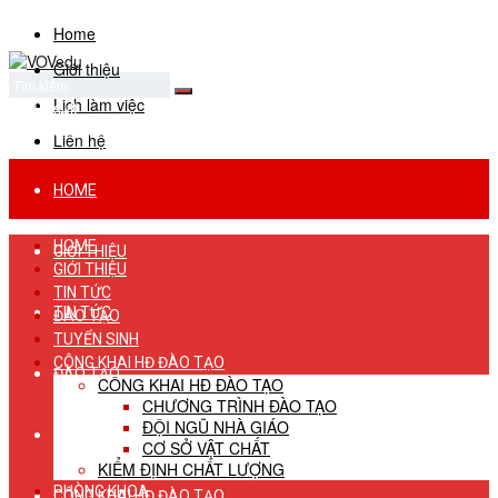
Home
Giới thiệu
Lịch làm việc
No Result
View All Result
Liên hệ
HOME
HOME
GIỚI THIỆU
GIỚI THIỆU
TIN TỨC
TIN TỨC
ĐÀO TẠO
TUYỂN SINH
CÔNG KHAI HĐ ĐÀO TẠO
ĐÀO TẠO
CÔNG KHAI HĐ ĐÀO TẠO
CHƯƠNG TRÌNH ĐÀO TẠO
ĐỘI NGŨ NHÀ GIÁO
TUYỂN SINH
CƠ SỞ VẬT CHẤT
KIỂM ĐỊNH CHẤT LƯỢNG
PHÒNG KHOA
CÔNG KHAI HĐ ĐÀO TẠO