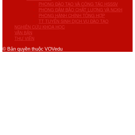
PHÒNG ĐÀO TẠO VÀ CÔNG TÁC HSSSV
PHÒNG ĐẢM BẢO CHẤT LƯỢNG VÀ NCKH
PHÒNG HÀNH CHÍNH TỔNG HỢP
TT TUYỂN SINH DỊCH VỤ ĐÀO TẠO
NGHIÊN CỨU KHOA HỌC
VĂN BẢN
THƯ VIỆN
© Bản quyền thuộc VOVedu