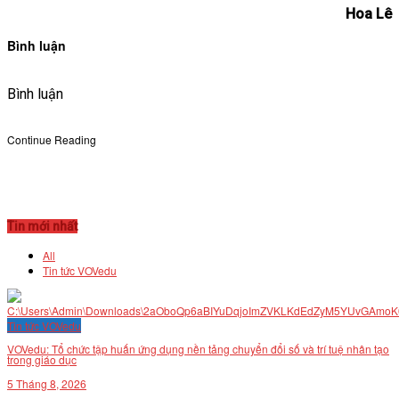
Hoa Lê
Bình luận
Bình luận
Continue Reading
Tin mới nhất
All
Tin tức VOVedu
Tin tức VOVedu
VOVedu: Tổ chức tập huấn ứng dụng nền tảng chuyển đổi số và trí tuệ nhân tạo
trong giáo dục
5 Tháng 8, 2026