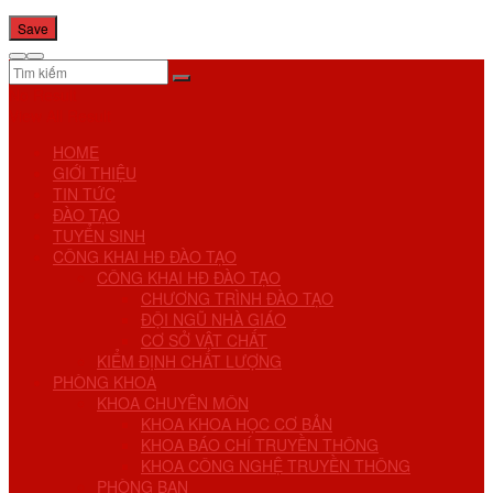
No Result
View All Result
HOME
GIỚI THIỆU
TIN TỨC
ĐÀO TẠO
TUYỂN SINH
CÔNG KHAI HĐ ĐÀO TẠO
CÔNG KHAI HĐ ĐÀO TẠO
CHƯƠNG TRÌNH ĐÀO TẠO
ĐỘI NGŨ NHÀ GIÁO
CƠ SỞ VẬT CHẤT
KIỂM ĐỊNH CHẤT LƯỢNG
PHÒNG KHOA
KHOA CHUYÊN MÔN
KHOA KHOA HỌC CƠ BẢN
KHOA BÁO CHÍ TRUYỀN THÔNG
KHOA CÔNG NGHỆ TRUYỀN THÔNG
PHÒNG BAN