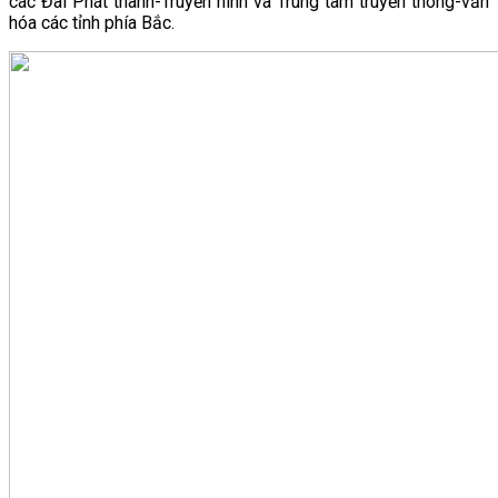
các Đài Phát thanh-Truyền hình và Trung tâm truyền thông-văn
hóa các tỉnh phía Bắc.
VĂN BẢN
THƯ VIỆN