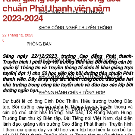
chuẩn Phát thanh viên năm
KHOA BÁO CHÍ TRUYỀN THÔNG
2023-2024
KHOA CÔNG NGHỆ TRUYỀN THÔNG
22 Tháng 12, 2023
0
PHÒNG BAN
Sáng ngày 22/12/2023, trường Cao đẳng Phát thanh-
PHÒNG ĐÀO TẠO VÀ CÔNG TÁC HSSSV
Truyền hình I phối hợp với trường Đào tạo, Bồi dưỡng cán bộ
quản lý Thông tin và Truyền thông tổ chức lễ khai giảng trực
tuyến( đợt 1) cho 50 học viên lớp bồi dưỡng tiêu chuẩn Phát
PHÒNG ĐẢM BẢO CHẤT LƯỢNG VÀ NCKH
thanh viên. Đây là sự hợp tác thành công bước đầu giữa hai
nhà trường trong công tác tuyển sinh và đào tạo các lớp bồi
dưỡng ngắn hạn.
PHÒNG HÀNH CHÍNH TỔNG HỢP
Dự buổi lễ có ông Đinh Đức Thiện, Hiệu trưởng trường Đào
tạo, Bồi dưỡng cán bộ quản lý Thông tin và Truyền thông và
TT TUYỂN SINH DỊCH VỤ ĐÀO TẠO
cán bộ chủ chốt nhà trường; Nhà báo, TS Đồng Mạnh Hùng,
Trưởng Ban thư ký Biên tập, Đài Tiếng nói Việt Nam; đại diện
lãnh đạo, giảng viên trường Cao đẳng Phát thanh- Truyền hình
NGHIÊN CỨU KHOA HỌC
I tham gia giảng dạy và 50 học viên lớp học hiện là cán bộ tại