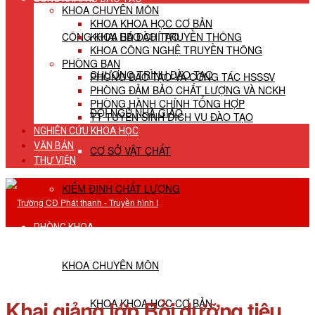
KHOA CHUYÊN MÔN
KHOA KHOA HỌC CƠ BẢN
CÔNG KHAI HĐ ĐÀO TẠO
KHOA BÁO CHÍ TRUYỀN THÔNG
KHOA CÔNG NGHỆ TRUYỀN THÔNG
PHÒNG BAN
CHƯƠNG TRÌNH ĐÀO TẠO
PHÒNG ĐÀO TẠO VÀ CÔNG TÁC HSSSV
PHÒNG ĐẢM BẢO CHẤT LƯỢNG VÀ NCKH
PHÒNG HÀNH CHÍNH TỔNG HỢP
ĐỘI NGŨ NHÀ GIÁO
TT TUYỂN SINH DỊCH VỤ ĐÀO TẠO
NGHIÊN CỨU KHOA HỌC
VĂN BẢN
CƠ SỞ VẬT CHẤT
THƯ VIỆN
KIỂM ĐỊNH CHẤT LƯỢNG
PHÒNG KHOA
KHOA CHUYÊN MÔN
Khai giảng lớp Bồi dưỡng tiêu
KHOA KHOA HỌC CƠ BẢN