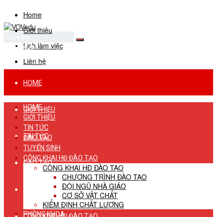
Home
Giới thiệu
Lịch làm việc
No Result
View All Result
Liên hệ
HOME
HOME
GIỚI THIỆU
GIỚI THIỆU
TIN TỨC
TIN TỨC
ĐÀO TẠO
TUYỂN SINH
CÔNG KHAI HĐ ĐÀO TẠO
ĐÀO TẠO
CÔNG KHAI HĐ ĐÀO TẠO
CHƯƠNG TRÌNH ĐÀO TẠO
ĐỘI NGŨ NHÀ GIÁO
TUYỂN SINH
CƠ SỞ VẬT CHẤT
KIỂM ĐỊNH CHẤT LƯỢNG
PHÒNG KHOA
CÔNG KHAI HĐ ĐÀO TẠO