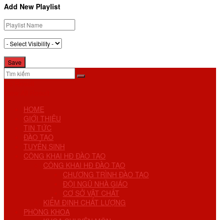
Add New Playlist
No Result
View All Result
HOME
GIỚI THIỆU
TIN TỨC
ĐÀO TẠO
TUYỂN SINH
CÔNG KHAI HĐ ĐÀO TẠO
CÔNG KHAI HĐ ĐÀO TẠO
CHƯƠNG TRÌNH ĐÀO TẠO
ĐỘI NGŨ NHÀ GIÁO
CƠ SỞ VẬT CHẤT
KIỂM ĐỊNH CHẤT LƯỢNG
PHÒNG KHOA