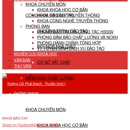
KHOA CHUYÊN MÔN
KHOA KHOA HỌC CƠ BẢN
CÔNG KHAI HĐ ĐÀO TẠO
KHOA BÁO CHÍ TRUYỀN THÔNG
KHOA CÔNG NGHỆ TRUYỀN THÔNG
PHÒNG BAN
CHƯƠNG TRÌNH ĐÀO TẠO
PHÒNG ĐÀO TẠO VÀ CÔNG TÁC HSSSV
PHÒNG ĐẢM BẢO CHẤT LƯỢNG VÀ NCKH
PHÒNG HÀNH CHÍNH TỔNG HỢP
ĐỘI NGŨ NHÀ GIÁO
TT TUYỂN SINH DỊCH VỤ ĐÀO TẠO
NGHIÊN CỨU KHOA HỌC
VĂN BẢN
CƠ SỞ VẬT CHẤT
THƯ VIỆN
KIỂM ĐỊNH CHẤT LƯỢNG
PHÒNG KHOA
KHOA CHUYÊN MÔN
KHOA BÁO CHÍ
KHOA KHOA HỌC CƠ BẢN
Share on Facebook
Share on Twitter