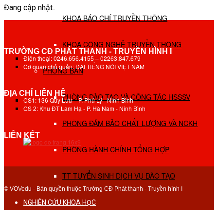
Đang cập nhật..
KHOA BÁO CHÍ TRUYỀN THÔNG
KHOA CÔNG NGHỆ TRUYỀN THÔNG
TRƯỜNG CĐ PHÁT THANH - TRUYỀN HÌNH I
Điện thoại: 0246.656.4155 – 02263.847.679
Cơ quan chủ quản: ĐÀI TIẾNG NÓI VIỆT NAM
PHÒNG BAN
ĐỊA CHỈ LIÊN HỆ
PHÒNG ĐÀO TẠO VÀ CÔNG TÁC HSSSV
CS1: 136 Quy Lưu - P. Phủ Lý - Ninh Bình
CS 2: Khu ĐT Lam Hạ - P. Hà Nam - Ninh Bình
PHÒNG ĐẢM BẢO CHẤT LƯỢNG VÀ NCKH
LIÊN KẾT
PHÒNG HÀNH CHÍNH TỔNG HỢP
TT TUYỂN SINH DỊCH VỤ ĐÀO TẠO
© VOVedu - Bản quyền thuộc Trường CĐ Phát thanh - Truyền hình I
NGHIÊN CỨU KHOA HỌC