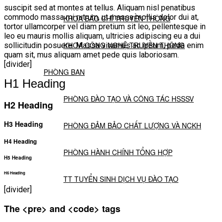
suscipit sed at montes at tellus. Aliquam nisl penatibus
commodo massa mi rutrum, ut massa mollis dolor dui at,
KHOA BÁO CHÍ TRUYỀN THÔNG
tortor ullamcorper vel diam pretium sit leo, pellentesque in
leo eu mauris mollis aliquam, ultricies adipiscing eu a dui
KHOA CÔNG NGHỆ TRUYỀN THÔNG
sollicitudin posuere. Massa vivamus ac ipsum, pede enim
quam sit, mus aliquam amet pede quis laboriosam.
[divider]
PHÒNG BAN
H1 Heading
PHÒNG ĐÀO TẠO VÀ CÔNG TÁC HSSSV
H2 Heading
H3 Heading
PHÒNG ĐẢM BẢO CHẤT LƯỢNG VÀ NCKH
H4 Heading
PHÒNG HÀNH CHÍNH TỔNG HỢP
H5 Heading
H6 Heading
TT TUYỂN SINH DỊCH VỤ ĐÀO TẠO
[divider]
NGHIÊN CỨU KHOA HỌC
The <pre> and <code> tags