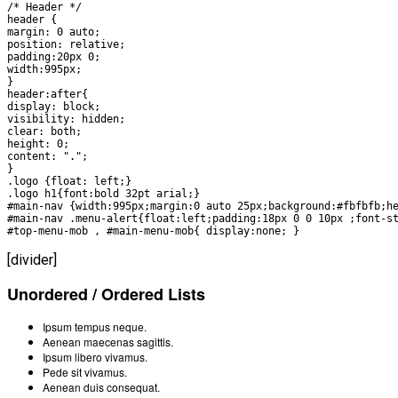
/* Header */

VĂN BẢN
header {

margin: 0 auto;

position: relative;

padding:20px 0;

THƯ VIỆN
width:995px;

}

header:after{

display: block;

visibility: hidden;

clear: both;

height: 0;

content: ".";

}

.logo {float: left;}

.logo h1{font:bold 32pt arial;}

#main-nav {width:995px;margin:0 auto 25px;background:#fbfbfb;he
#main-nav .menu-alert{float:left;padding:18px 0 0 10px ;font-st
#top-menu-mob , #main-menu-mob{ display:none; }
[divider]
Unordered / Ordered Lists
Ipsum tempus neque.
Aenean maecenas sagittis.
Ipsum libero vivamus.
Pede sit vivamus.
Aenean duis consequat.