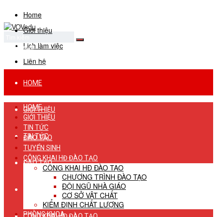
Home
Giới thiệu
Lịch làm việc
No Result
View All Result
Liên hệ
HOME
HOME
GIỚI THIỆU
GIỚI THIỆU
TIN TỨC
TIN TỨC
ĐÀO TẠO
TUYỂN SINH
CÔNG KHAI HĐ ĐÀO TẠO
ĐÀO TẠO
CÔNG KHAI HĐ ĐÀO TẠO
CHƯƠNG TRÌNH ĐÀO TẠO
ĐỘI NGŨ NHÀ GIÁO
TUYỂN SINH
CƠ SỞ VẬT CHẤT
KIỂM ĐỊNH CHẤT LƯỢNG
PHÒNG KHOA
CÔNG KHAI HĐ ĐÀO TẠO