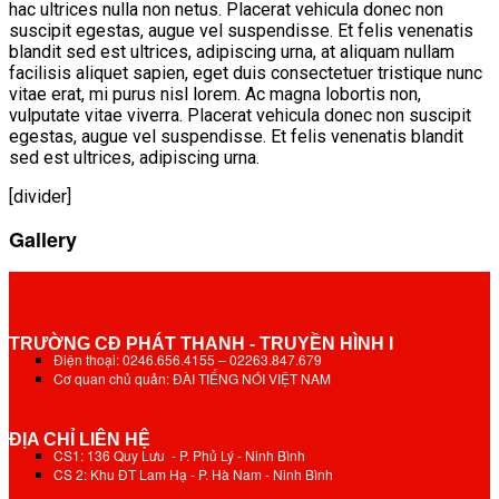
hac ultrices nulla non netus. Placerat vehicula donec non
suscipit egestas, augue vel suspendisse. Et felis venenatis
blandit sed est ultrices, adipiscing urna, at aliquam nullam
facilisis aliquet sapien, eget duis consectetuer tristique nunc
vitae erat, mi purus nisl lorem. Ac magna lobortis non,
vulputate vitae viverra. Placerat vehicula donec non suscipit
egestas, augue vel suspendisse. Et felis venenatis blandit
sed est ultrices, adipiscing urna.
[divider]
Gallery
TRƯỜNG CĐ PHÁT THANH - TRUYỀN HÌNH I
Điện thoại: 0246.656.4155 – 02263.847.679
Cơ quan chủ quản: ĐÀI TIẾNG NÓI VIỆT NAM
ĐỊA CHỈ LIÊN HỆ
CS1: 136 Quy Lưu - P. Phủ Lý - Ninh Bình
CS 2: Khu ĐT Lam Hạ - P. Hà Nam - Ninh Bình