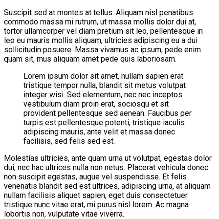
Suscipit sed at montes at tellus. Aliquam nisl penatibus
commodo massa mi rutrum, ut massa mollis dolor dui at,
tortor ullamcorper vel diam pretium sit leo, pellentesque in
leo eu mauris mollis aliquam, ultricies adipiscing eu a dui
sollicitudin posuere. Massa vivamus ac ipsum, pede enim
quam sit, mus aliquam amet pede quis laboriosam.
Lorem ipsum dolor sit amet, nullam sapien erat
tristique tempor nulla, blandit sit metus volutpat
integer wisi. Sed elementum, nec nec inceptos
vestibulum diam proin erat, sociosqu et sit
provident pellentesque sed aenean. Faucibus per
turpis est pellentesque potenti, tristique iaculis
adipiscing mauris, ante velit et massa donec
facilisis, sed felis sed est.
Molestias ultricies, ante quam urna ut volutpat, egestas dolor
dui, nec hac ultrices nulla non netus. Placerat vehicula donec
non suscipit egestas, augue vel suspendisse. Et felis
venenatis blandit sed est ultrices, adipiscing urna, at aliquam
nullam facilisis aliquet sapien, eget duis consectetuer
tristique nunc vitae erat, mi purus nisl lorem. Ac magna
lobortis non, vulputate vitae viverra.