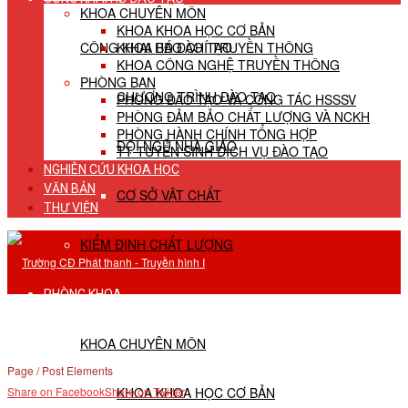
KHOA CHUYÊN MÔN
KHOA KHOA HỌC CƠ BẢN
CÔNG KHAI HĐ ĐÀO TẠO
KHOA BÁO CHÍ TRUYỀN THÔNG
KHOA CÔNG NGHỆ TRUYỀN THÔNG
PHÒNG BAN
CHƯƠNG TRÌNH ĐÀO TẠO
PHÒNG ĐÀO TẠO VÀ CÔNG TÁC HSSSV
PHÒNG ĐẢM BẢO CHẤT LƯỢNG VÀ NCKH
PHÒNG HÀNH CHÍNH TỔNG HỢP
ĐỘI NGŨ NHÀ GIÁO
TT TUYỂN SINH DỊCH VỤ ĐÀO TẠO
NGHIÊN CỨU KHOA HỌC
VĂN BẢN
CƠ SỞ VẬT CHẤT
THƯ VIỆN
KIỂM ĐỊNH CHẤT LƯỢNG
PHÒNG KHOA
KHOA CHUYÊN MÔN
Page / Post Elements
KHOA KHOA HỌC CƠ BẢN
Share on Facebook
Share on Twitter