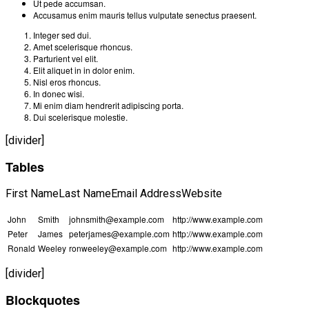
Ut pede accumsan.
Accusamus enim mauris tellus vulputate senectus praesent.
Integer sed dui.
Amet scelerisque rhoncus.
Parturient vel elit.
Elit aliquet in in dolor enim.
Nisl eros rhoncus.
In donec wisi.
Mi enim diam hendrerit adipiscing porta.
Dui scelerisque molestie.
[divider]
Tables
First NameLast NameEmail AddressWebsite
John
Smith
johnsmith@example.com
http://www.example.com
Peter
James
peterjames@example.com
http://www.example.com
Ronald
Weeley
ronweeley@example.com
http://www.example.com
[divider]
Blockquotes