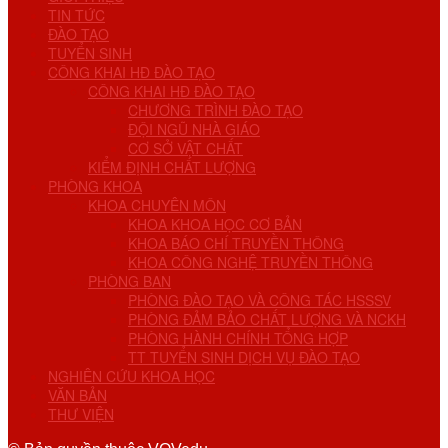
TIN TỨC
ĐÀO TẠO
TUYỂN SINH
CÔNG KHAI HĐ ĐÀO TẠO
CÔNG KHAI HĐ ĐÀO TẠO
CHƯƠNG TRÌNH ĐÀO TẠO
ĐỘI NGŨ NHÀ GIÁO
CƠ SỞ VẬT CHẤT
KIỂM ĐỊNH CHẤT LƯỢNG
PHÒNG KHOA
KHOA CHUYÊN MÔN
KHOA KHOA HỌC CƠ BẢN
KHOA BÁO CHÍ TRUYỀN THÔNG
KHOA CÔNG NGHỆ TRUYỀN THÔNG
PHÒNG BAN
PHÒNG ĐÀO TẠO VÀ CÔNG TÁC HSSSV
PHÒNG ĐẢM BẢO CHẤT LƯỢNG VÀ NCKH
PHÒNG HÀNH CHÍNH TỔNG HỢP
TT TUYỂN SINH DỊCH VỤ ĐÀO TẠO
NGHIÊN CỨU KHOA HỌC
VĂN BẢN
THƯ VIỆN