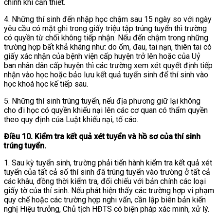
chính khi cần thiết.
4. Những thí sinh đến nhập học chậm sau 15 ngày so với ngày
yêu cầu có mặt ghi trong giấy triệu tập trúng tuyển thì trường
có quyền từ chối không tiếp nhận. Nếu đến chậm trong những
trường hợp bất khả kháng như: do ốm, đau, tai nạn, thiên tai có
giấy xác nhận của bệnh viện cấp huyện trở lên hoặc của Uỷ
ban nhân dân cấp huyện thì các trường xem xét quyết định tiếp
nhận vào học hoặc bảo lưu kết quả tuyển sinh để thí sinh vào
học khoá học kế tiếp sau.
5. Những thí sinh trúng tuyển, nếu địa phương giữ lại không
cho đi học có quyền khiếu nại lên các cơ quan có thẩm quyền
theo quy định của Luật khiếu nại, tố cáo.
Điều 10. Kiểm tra kết quả xét tuyển và hồ sơ của thí sinh
trúng tuyển.
1. Sau kỳ tuyển sinh, trường phải tiến hành kiểm tra kết quả xét
tuyển của tất cả số thí sinh đã trúng tuyển vào trường ở tất cả
các khâu, đồng thời kiểm tra, đối chiếu với bản chính các loại
giấy tờ của thí sinh. Nếu phát hiện thấy các trường hợp vi phạm
quy chế hoặc các trường hợp nghi vấn, cần lập biên bản kiến
nghị Hiệu trưởng, Chủ tịch HĐTS có biện pháp xác minh, xử lý.