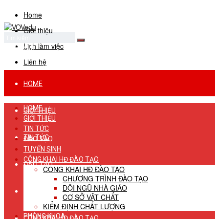
Home
Giới thiệu
Lịch làm việc
No Result
View All Result
Liên hệ
HOME
HOME
GIỚI THIỆU
GIỚI THIỆU
TIN TỨC
TIN TỨC
ĐÀO TẠO
TUYỂN SINH
CÔNG KHAI HĐ ĐÀO TẠO
ĐÀO TẠO
CÔNG KHAI HĐ ĐÀO TẠO
CHƯƠNG TRÌNH ĐÀO TẠO
ĐỘI NGŨ NHÀ GIÁO
TUYỂN SINH
CƠ SỞ VẬT CHẤT
KIỂM ĐỊNH CHẤT LƯỢNG
PHÒNG KHOA
CÔNG KHAI HĐ ĐÀO TẠO