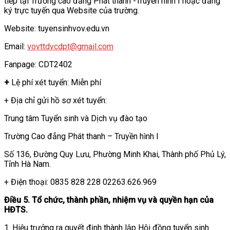
tiếp tại Trường cao đẳng Phát thanh -Truyền hình I hoặc đăng
ký trực tuyến qua Website của trường.
Website: tuyensinhvov.edu.vn
Email:
vovttdvcdpt@gmail.com
Fanpage: CDT2402
+
Lệ phí xét tuyển: Miễn phí
+ Địa chỉ gửi hồ sơ xét tuyển:
Trung tâm Tuyển sinh và Dịch vụ đào tạo
Trường Cao đẳng Phát thanh – Truyền hình I
Số 136, Đường Quy Lưu, Phường Minh Khai, Thành phố Phủ Lý,
Tỉnh Hà Nam.
+ Điện thoại: 0835 828 228 02263.626.969
Điều 5. Tổ chức, thành phần, nhiệm vụ và quyền hạn của
HĐTS.
1. Hiệu trưởng ra quyết định thành lập Hội đồng tuyển sinh