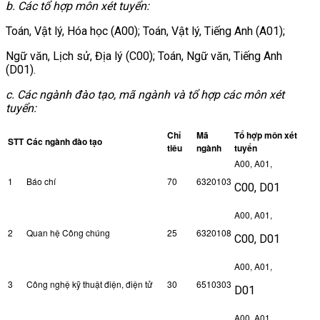
b. Các tổ hợp môn xét tuyển:
Toán, Vật lý, Hóa học (A00); Toán, Vật lý, Tiếng Anh (A01);
Ngữ văn, Lịch sử, Địa lý (C00); Toán, Ngữ văn, Tiếng Anh
(D01).
c. Các ngành đào tạo, mã ngành và tổ hợp các môn xét
tuyển:
Chỉ
Mã
Tổ hợp môn xét
STT
Các ngành đào tạo
tiêu
ngành
tuyển
A00, A01,
1
Báo chí
70
6320103
C00, D01
A00, A01,
2
Quan hệ Công chúng
25
6320108
C00, D01
A00, A01,
3
Công nghệ kỹ thuật điện, điện tử
30
6510303
D01
A00, A01,