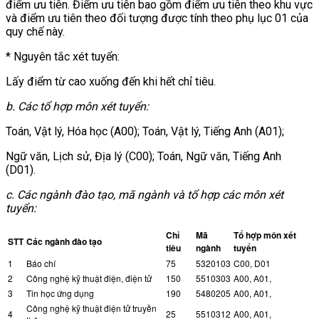
điểm ưu tiên. Điểm ưu tiên bao gồm điểm ưu tiên theo khu vực
và điểm ưu tiên theo đối tượng được tính theo phụ lục 01 của
quy chế này.
* Nguyên tắc xét tuyển:
Lấy điểm từ cao xuống đến khi hết chỉ tiêu.
b. Các tổ hợp môn xét tuyển:
Toán, Vật lý, Hóa học (A00); Toán, Vật lý, Tiếng Anh (A01);
Ngữ văn, Lịch sử, Địa lý (C00); Toán, Ngữ văn, Tiếng Anh
(D01).
c. Các ngành đào tạo, mã ngành và tổ hợp các môn xét
tuyển:
Chỉ
Mã
Tổ hợp môn xét
STT
Các ngành đào tạo
tiêu
ngành
tuyển
1
Báo chí
75
5320103
C00, D01
2
Công nghệ kỹ thuật điện, điện tử
150
5510303
A00, A01,
3
Tin học ứng dụng
190
5480205
A00, A01,
Công nghệ kỹ thuật điện tử truyền
4
25
5510312
A00, A01,