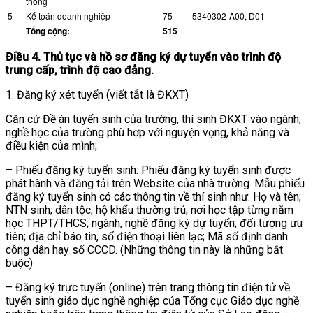
thông
5
Kế toán doanh nghiệp
75
5340302
A00, D01
Tổng cộng:
515
Điều 4. Thủ tục và hồ sơ đăng ký dự tuyển vào trình độ
trung cấp, trình độ cao đẳng.
1. Đăng ký xét tuyển (viết tắt là ĐKXT)
Căn cứ Đề án tuyển sinh của trường, thí sinh ĐKXT vào ngành,
nghề học của trường phù hợp với nguyện vọng, khả năng và
điều kiện của mình;
– Phiếu đăng ký tuyển sinh: Phiếu đăng ký tuyển sinh được
phát hành và đăng tải trên Website của nhà trường. Mẫu phiếu
đăng ký tuyển sinh có các thông tin về thí sinh như: Họ và tên;
NTN sinh; dân tộc; hộ khẩu thường trú; nơi học tập từng năm
học THPT/THCS; ngành, nghề đăng ký dự tuyển; đối tượng ưu
tiên; địa chỉ báo tin, số điện thoại liên lạc; Mã số định danh
công dân hay số CCCD. (Những thông tin này là những bắt
buộc)
– Đăng ký trực tuyến (online) trên trang thông tin điện tử về
tuyển sinh giáo dục nghề nghiệp của Tổng cục Giáo dục nghề