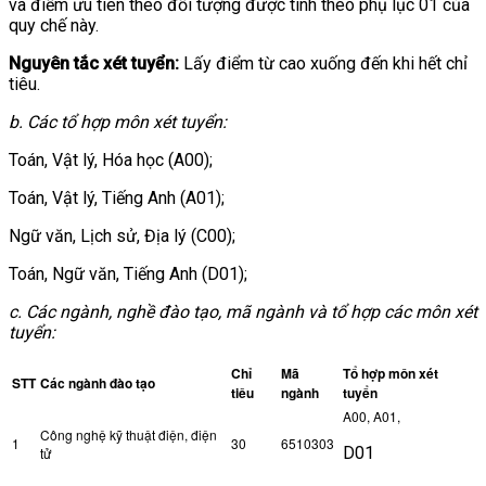
và điểm ưu tiên theo đối tượng được tính theo phụ lục 01 của
quy chế này.
Nguyên tắc xét tuyển:
Lấy điểm từ cao xuống đến khi hết chỉ
tiêu.
b. Các tổ hợp môn xét tuyển:
Toán, Vật lý, Hóa học (A00);
Toán, Vật lý, Tiếng Anh (A01);
Ngữ văn, Lịch sử, Địa lý (C00);
Toán, Ngữ văn, Tiếng Anh (D01);
c. Các ngành, nghề đào tạo, mã ngành và tổ hợp các môn xét
tuyển:
Chỉ
Mã
Tổ hợp môn xét
STT
Các ngành đào tạo
tiêu
ngành
tuyển
A00, A01,
Công nghệ kỹ thuật điện, điện
1
30
6510303
D01
tử