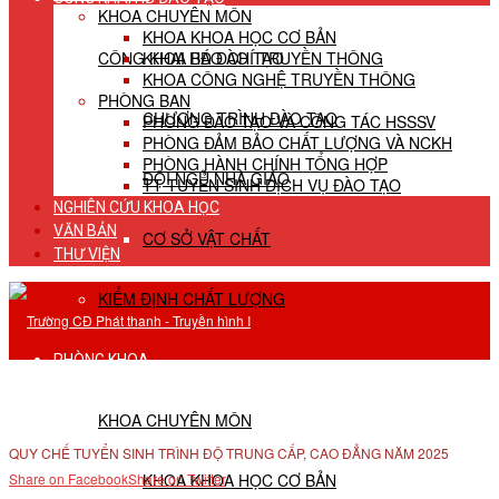
KHOA CHUYÊN MÔN
KHOA KHOA HỌC CƠ BẢN
CÔNG KHAI HĐ ĐÀO TẠO
KHOA BÁO CHÍ TRUYỀN THÔNG
KHOA CÔNG NGHỆ TRUYỀN THÔNG
PHÒNG BAN
CHƯƠNG TRÌNH ĐÀO TẠO
PHÒNG ĐÀO TẠO VÀ CÔNG TÁC HSSSV
PHÒNG ĐẢM BẢO CHẤT LƯỢNG VÀ NCKH
PHÒNG HÀNH CHÍNH TỔNG HỢP
ĐỘI NGŨ NHÀ GIÁO
TT TUYỂN SINH DỊCH VỤ ĐÀO TẠO
NGHIÊN CỨU KHOA HỌC
VĂN BẢN
CƠ SỞ VẬT CHẤT
THƯ VIỆN
KIỂM ĐỊNH CHẤT LƯỢNG
PHÒNG KHOA
KHOA CHUYÊN MÔN
QUY CHẾ TUYỂN SINH TRÌNH ĐỘ TRUNG CẤP, CAO ĐẲNG NĂM 2025
KHOA KHOA HỌC CƠ BẢN
Share on Facebook
Share on Twitter