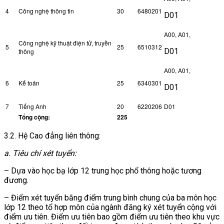
4
Công nghệ thông tin
30
6480201
D01
A00, A01,
Công nghệ kỹ thuật điện tử, truyền
5
25
6510312
D01
thông
A00, A01,
6
Kế toán
25
6340301
D01
7
Tiếng Anh
20
6220206
D01
Tổng cộng:
225
3.2. Hệ Cao đẳng liên thông:
a. Tiêu chí xét tuyển:
– Dựa vào học bạ lớp 12 trung học phổ thông hoặc tương
đương.
– Điểm xét tuyển bằng điểm trung bình chung của ba môn học
lớp 12 theo tổ hợp môn của ngành đăng ký xét tuyển cộng với
điểm ưu tiên. Điểm ưu tiên bao gồm điểm ưu tiên theo khu vực