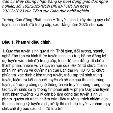
Căn cứ Giấy chứng nhận Đăng ký hoạt động giáo dục nghề
VĂN BẢN
nghiệp, số: 102/2023/GCN ĐKHĐ-TCGDNN ngày
29/12/2023 của Tổng cục Giáo dục nghề nghiệp.
Trường Cao đẳng Phát thanh – Truyền hình I, xây dựng quy chế
THƯ VIỆN
tuyển sinh trình độ trung cấp, cao đẳng năm 2025 như sau:
Điều 1. Phạm vi điều chỉnh.
1. Quy chế tuyển sinh quy định: Thời gian, đối tượng, ngành,
nghề đào tạo và hình thức tuyển sinh; thủ tục, hồ sơ đăng ký
dự tuyển vào trình độ trung cấp, trình độ cao đẳng; tổ chức,
thành phần, nhiệm vụ và quyền hạn của HĐTS; tổ chức, thành
phần, nhiệm vụ và quyền hạn của Ban thư ký HĐTS; tổ chức
phúc tra; xác định điểm trúng tuyển; triệu tập thí sinh trúng
tuyển; kiểm tra kết quả xét tuyển và hồ sơ của thí sinh trúng
tuyển; sử dụng công nghệ thông tin và truyền thông trong công
tác tuyển sinh; xử lý thông tin phản ánh vi phạm Quy chế tuyển
sinh; khen thưởng, xử lý cán bộ làm công tác tuyển sinh vi
phạm; quyền và trách nhiệm của Hiệu trưởng; trách nhiệm của
thí sinh trong kỳ tuyển sinh; xử lý thí sinh dự tuyển vi phạm quy
chế; chế độ báo cáo; chế độ lưu trữ.