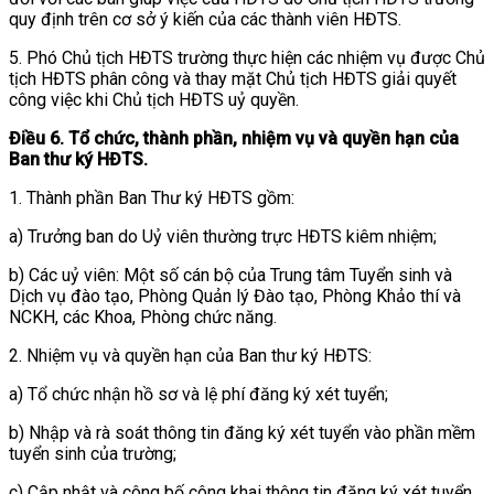
quy định trên cơ sở ý kiến của các thành viên HĐTS.
5. Phó Chủ tịch HĐTS trường thực hiện các nhiệm vụ được Chủ
tịch HĐTS phân công và thay mặt Chủ tịch HĐTS giải quyết
công việc khi Chủ tịch HĐTS uỷ quyền.
Điều 6. Tổ chức, thành phần, nhiệm vụ và quyền hạn của
Ban thư ký HĐTS.
1. Thành phần Ban Thư ký HĐTS gồm:
a) Trưởng ban do Uỷ viên thường trực HĐTS kiêm nhiệm;
b) Các uỷ viên: Một số cán bộ của Trung tâm Tuyển sinh và
Dịch vụ đào tạo, Phòng Quản lý Đào tạo, Phòng Khảo thí và
NCKH, các Khoa, Phòng chức năng.
2. Nhiệm vụ và quyền hạn của Ban thư ký HĐTS:
a) Tổ chức nhận hồ sơ và lệ phí đăng ký xét tuyển;
b) Nhập và rà soát thông tin đăng ký xét tuyển vào phần mềm
tuyển sinh của trường;
c) Cập nhật và công bố công khai thông tin đăng ký xét tuyển