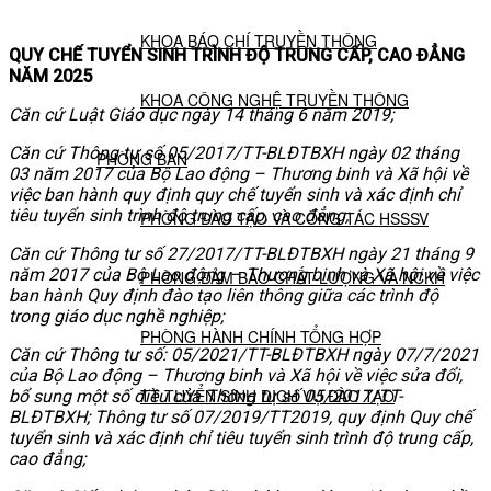
KHOA BÁO CHÍ TRUYỀN THÔNG
QUY CHẾ TUYỂN SINH
TRÌNH ĐỘ TRUNG CẤP, CAO ĐẲNG
NĂM 2025
KHOA CÔNG NGHỆ TRUYỀN THÔNG
Căn cứ Luật Giáo dục ngày 14 tháng 6 năm 2019;
Căn cứ Thông tư số 05/2017/TT-BLĐTBXH ngày 02 tháng
PHÒNG BAN
03 năm 2017 của Bộ Lao động – Thương binh và Xã hội về
việc ban hành quy định quy chế tuyển sinh và xác định chỉ
tiêu tuyển sinh trình độ trung cấp, cao đẳng;
PHÒNG ĐÀO TẠO VÀ CÔNG TÁC HSSSV
Căn cứ Thông tư số 27/2017/TT-BLĐTBXH ngày 21 tháng 9
năm 2017 của Bộ Lao động – Thương binh và Xã hội về việc
PHÒNG ĐẢM BẢO CHẤT LƯỢNG VÀ NCKH
ban hành Quy định đào tạo liên thông giữa các trình độ
trong giáo dục nghề nghiệp;
PHÒNG HÀNH CHÍNH TỔNG HỢP
Căn cứ Thông tư số: 05/2021/TT-BLĐTBXH ngày 07/7/2021
của Bộ Lao động – Thương binh và Xã hội về việc sửa đổi,
TT TUYỂN SINH DỊCH VỤ ĐÀO TẠO
bổ sung một số điều của Thông tư số 05/2017/TT-
BLĐTBXH; Thông tư số 07/2019/TT2019, quy định Quy chế
tuyển sinh và xác định chỉ tiêu tuyển sinh trình độ trung cấp,
NGHIÊN CỨU KHOA HỌC
cao đẳng;