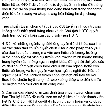
xác định ở ngay đợt tuyển sinh tiếp theo, thì không được nhận
thêm hồ sơ ĐKXT dù vẫn còn các đợt tuyển sinh như đã thông
báo trước đó và phải thông báo công khai trên trang thông tin
điện tử của trường và các phương tiện thông tin đại chúng
khác.
Tiêu chuẩn tuyển chọn ở tất cả các đợt tuyển sinh của trường
không nhất thiết phải bằng nhau và do Chủ tịch HĐTS quyết
định trên cơ sở ý kiến của các thành viên HĐTS.
4. Đối với những ngành, nghề không tuyển đủ chỉ tiêu, sau khi
đã xác định tiêu chuẩn tuyển chọn ở mức cho phép theo yêu
cầu đào tạo của trường mà vẫn còn thiếu số lượng, trường
được phép lấy thí sinh dự tuyển vào trường mình nhưng không
trúng tuyển vào những ngành, nghề khác, đồng thời đạt yêu cầu
và tiêu chuẩn tuyển chọn theo quy định của ngành, nghề còn
thiếu số lượng và tự nguyện vào học ngành, nghề đó. Nếu số
người đạt đủ tiêu chuẩn tuyển chọn lớn hơn chỉ tiêu thì lấy
theo tiêu chuẩn tuyển chọn từ cao xuống thấp cho đến khi đủ
số lượng theo một quy trình công khai.
5. Căn cứ các phương án xác định tiêu chuẩn tuyển chọn của
Ban Thư ký HĐTS đề xuất, trên cơ sở ý kiến của các thành viên
HĐTS, Chủ tịch HĐTS quyết định, chịu trách nhiệm và ký duyệt
điều kiện trúng tuyển sao cho số thí sinh trúng tuyển nhập học