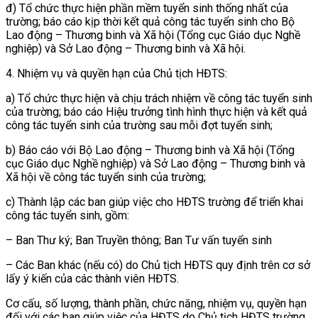
đ) Tổ chức thực hiện phần mềm tuyển sinh thống nhất của
trường; báo cáo kịp thời kết quả công tác tuyển sinh cho Bộ
Lao động – Thương binh và Xã hội (Tổng cục Giáo dục Nghề
nghiệp) và Sở Lao động – Thương binh và Xã hội.
4. Nhiệm vụ và quyền hạn của Chủ tịch HĐTS:
a) Tổ chức thực hiện và chịu trách nhiệm về công tác tuyển sinh
của trường; báo cáo Hiệu trưởng tình hình thực hiện và kết quả
công tác tuyển sinh của trường sau mỗi đợt tuyển sinh;
b) Báo cáo với Bộ Lao động – Thương binh và Xã hội (Tổng
cục Giáo dục Nghề nghiệp) và Sở Lao động – Thương binh và
Xã hội về công tác tuyển sinh của trường;
c) Thành lập các ban giúp việc cho HĐTS trường để triển khai
công tác tuyển sinh, gồm:
– Ban Thư ký; Ban Truyền thông; Ban Tư vấn tuyển sinh
– Các Ban khác (nếu có) do Chủ tịch HĐTS quy định trên cơ sở
lấy ý kiến của các thành viên HĐTS.
Cơ cấu, số lượng, thành phần, chức năng, nhiệm vụ, quyền hạn
đối với các ban giúp việc của HĐTS do Chủ tịch HĐTS trường