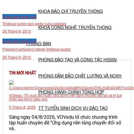
KHOA BÁO CHÍ TRUYỀN THÔNG
Chưa được phân loại
Tristique turpis nam pede nulla egestas
KHOA CÔNG NGHỆ TRUYỀN THÔNG
29 Tháng 9, 2015
Chưa được phân loại
PHÒNG BAN
Praesent parturient integer tristique auctor
29 Tháng 9, 2015
PHÒNG ĐÀO TẠO VÀ CÔNG TÁC HSSSV
TIN MỚI NHẤT
PHÒNG ĐẢM BẢO CHẤT LƯỢNG VÀ NCKH
PHÒNG HÀNH CHÍNH TỔNG HỢP
VOVedu: Tổ chức tập huấn ứng dụng nền tảng chuyển đổi số và trí tuệ
nhân tạo trong giáo dục
5 Tháng 8, 2026
TT TUYỂN SINH DỊCH VỤ ĐÀO TẠO
Sáng ngày 04/8/2026, VOVedu tổ chức chương trình
tập huấn chuyên đề "Ứng dụng nền tảng chuyển đổi số
NGHIÊN CỨU KHOA HỌC
và...