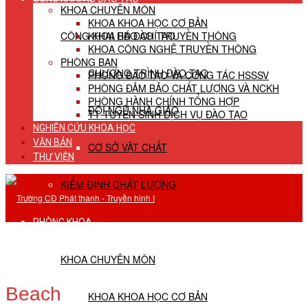
KHOA CHUYÊN MÔN
KHOA KHOA HỌC CƠ BẢN
CÔNG KHAI HĐ ĐÀO TẠO
KHOA BÁO CHÍ TRUYỀN THÔNG
KHOA CÔNG NGHỆ TRUYỀN THÔNG
PHÒNG BAN
CHƯƠNG TRÌNH ĐÀO TẠO
PHÒNG ĐÀO TẠO VÀ CÔNG TÁC HSSSV
PHÒNG ĐẢM BẢO CHẤT LƯỢNG VÀ NCKH
PHÒNG HÀNH CHÍNH TỔNG HỢP
ĐỘI NGŨ NHÀ GIÁO
TT TUYỂN SINH DỊCH VỤ ĐÀO TẠO
NGHIÊN CỨU KHOA HỌC
VĂN BẢN
CƠ SỞ VẬT CHẤT
THƯ VIỆN
KIỂM ĐỊNH CHẤT LƯỢNG
PHÒNG KHOA
KHOA CHUYÊN MÔN
Beach
KHOA KHOA HỌC CƠ BẢN