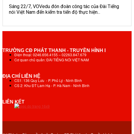
Sáng 22/7, VOVedu đón đoàn công tác của Đài Tiếng
nói Việt Nam đến kiểm tra tiến độ thực hiện...
TRƯỜNG CĐ PHÁT THANH - TRUYỀN HÌNH I
Điện thoại: 0246.656.4155 – 02263.847.679
Cơ quan chủ quản: ĐÀI TIẾNG NÓI VIỆT NAM
ĐỊA CHỈ LIÊN HỆ
CS1: 136 Quy Lưu - P. Phủ Lý - Ninh Bình
CS 2: Khu ĐT Lam Hạ - P. Hà Nam - Ninh Bình
LIÊN KẾT