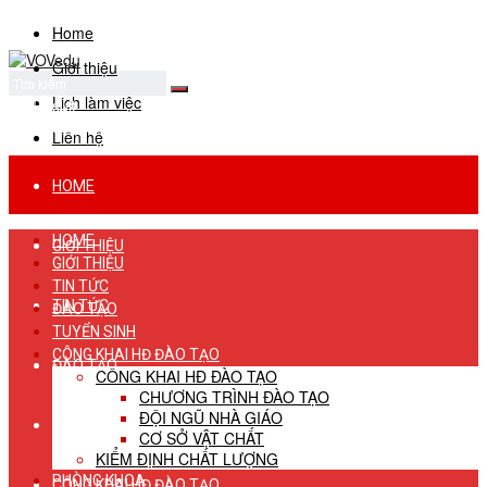
Home
Giới thiệu
Lịch làm việc
No Result
View All Result
Liên hệ
HOME
HOME
GIỚI THIỆU
GIỚI THIỆU
TIN TỨC
TIN TỨC
ĐÀO TẠO
TUYỂN SINH
CÔNG KHAI HĐ ĐÀO TẠO
ĐÀO TẠO
CÔNG KHAI HĐ ĐÀO TẠO
CHƯƠNG TRÌNH ĐÀO TẠO
ĐỘI NGŨ NHÀ GIÁO
TUYỂN SINH
CƠ SỞ VẬT CHẤT
KIỂM ĐỊNH CHẤT LƯỢNG
PHÒNG KHOA
CÔNG KHAI HĐ ĐÀO TẠO