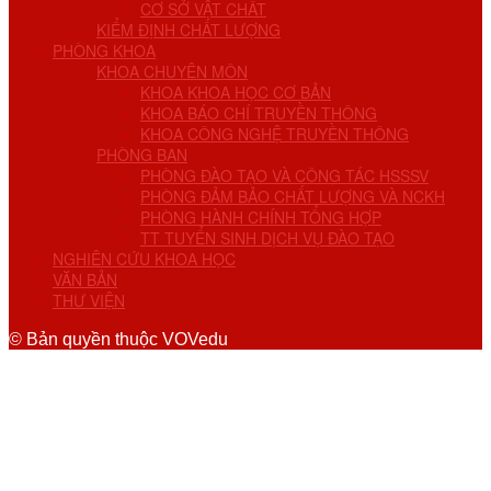
CƠ SỞ VẬT CHẤT
KIỂM ĐỊNH CHẤT LƯỢNG
PHÒNG KHOA
KHOA CHUYÊN MÔN
KHOA KHOA HỌC CƠ BẢN
KHOA BÁO CHÍ TRUYỀN THÔNG
KHOA CÔNG NGHỆ TRUYỀN THÔNG
PHÒNG BAN
PHÒNG ĐÀO TẠO VÀ CÔNG TÁC HSSSV
PHÒNG ĐẢM BẢO CHẤT LƯỢNG VÀ NCKH
PHÒNG HÀNH CHÍNH TỔNG HỢP
TT TUYỂN SINH DỊCH VỤ ĐÀO TẠO
NGHIÊN CỨU KHOA HỌC
VĂN BẢN
THƯ VIỆN
© Bản quyền thuộc VOVedu