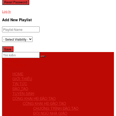
Log In
Add New Playlist
No Result
View All Result
HOME
GIỚI THIỆU
TIN TỨC
ĐÀO TẠO
TUYỂN SINH
CÔNG KHAI HĐ ĐÀO TẠO
CÔNG KHAI HĐ ĐÀO TẠO
CHƯƠNG TRÌNH ĐÀO TẠO
ĐỘI NGŨ NHÀ GIÁO