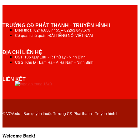
TRƯỜNG CĐ PHÁT THANH - TRUYỀN HÌNH I
Điện thoại: 0246.656.4155 – 02263.847.679
Cơ quan chủ quản: ĐÀI TIẾNG NÓI VIỆT NAM
ĐỊA CHỈ LIÊN HỆ
CS1: 136 Quy Lưu - P. Phủ Lý - Ninh Bình
CS 2: Khu ĐT Lam Hạ - P. Hà Nam - Ninh Bình
LIÊN KẾT
© VOVedu - Bản quyền thuộc Trường CĐ Phát thanh - Truyền hình I
Welcome Back!