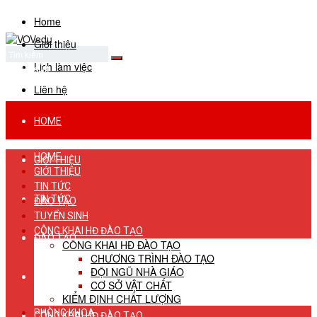
Home
Giới thiệu
Lịch làm việc
No Result
View All Result
Liên hệ
HOME
HOME
GIỚI THIỆU
GIỚI THIỆU
TIN TỨC
TIN TỨC
ĐÀO TẠO
TUYỂN SINH
CÔNG KHAI HĐ ĐÀO TẠO
ĐÀO TẠO
CÔNG KHAI HĐ ĐÀO TẠO
CHƯƠNG TRÌNH ĐÀO TẠO
ĐỘI NGŨ NHÀ GIÁO
TUYỂN SINH
CƠ SỞ VẬT CHẤT
KIỂM ĐỊNH CHẤT LƯỢNG
PHÒNG KHOA
CÔNG KHAI HĐ ĐÀO TẠO