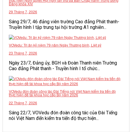
thực hiện Nghị quyết Hội nghị lần thứ ba Ban Chấp hành Trung ương
Đảng khóa XIV
VĂN BẢN
29 Tháng 7, 2026
Sáng 29/7, 46 đảng viên trường Cao đẳng Phát thanh-
THƯ VIỆN
Truyền hình I tập trung tại hội trường A1 nghiên...
VOVedu: Tri ân kỷ niệm 79 năm Ngày Thương binh, Liệt sỹ
23 Tháng 7, 2026
Ngày 23/7, Đảng ủy, BGH và Đoàn Thanh niên Trường
Cao đẳng Phát thanh - Truyền hình I tổ chức...
VOVedu đón đoàn công tác Đài Tiếng nói Việt Nam kiểm tra tiến độ
thực hiện đề tài khoa học cấp Bộ năm 2026
22 Tháng 7, 2026
Sáng 22/7, VOVedu đón đoàn công tác của Đài Tiếng
nói Việt Nam đến kiểm tra tiến độ thực hiện...