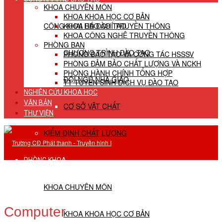
KHOA CHUYÊN MÔN
KHOA KHOA HỌC CƠ BẢN
CÔNG KHAI HĐ ĐÀO TẠO
KHOA BÁO CHÍ TRUYỀN THÔNG
KHOA CÔNG NGHỆ TRUYỀN THÔNG
PHÒNG BAN
CHƯƠNG TRÌNH ĐÀO TẠO
PHÒNG ĐÀO TẠO VÀ CÔNG TÁC HSSSV
PHÒNG ĐẢM BẢO CHẤT LƯỢNG VÀ NCKH
PHÒNG HÀNH CHÍNH TỔNG HỢP
ĐỘI NGŨ NHÀ GIÁO
TT TUYỂN SINH DỊCH VỤ ĐÀO TẠO
NGHIÊN CỨU KHOA HỌC
VĂN BẢN
CƠ SỞ VẬT CHẤT
THƯ VIỆN
KIỂM ĐỊNH CHẤT LƯỢNG
PHÒNG KHOA
KHOA CHUYÊN MÔN
Computer
KHOA KHOA HỌC CƠ BẢN