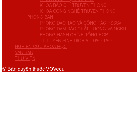
KHOA BÁO CHÍ TRUYỀN THÔNG
KHOA CÔNG NGHỆ TRUYỀN THÔNG
PHÒNG BAN
PHÒNG ĐÀO TẠO VÀ CÔNG TÁC HSSSV
PHÒNG ĐẢM BẢO CHẤT LƯỢNG VÀ NCKH
PHÒNG HÀNH CHÍNH TỔNG HỢP
TT TUYỂN SINH DỊCH VỤ ĐÀO TẠO
NGHIÊN CỨU KHOA HỌC
VĂN BẢN
THƯ VIỆN
© Bản quyền thuộc VOVedu