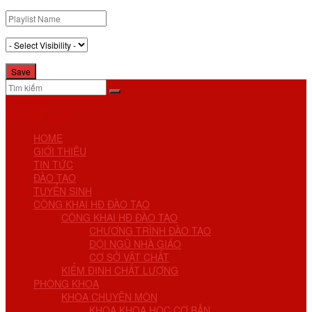
No Result
View All Result
HOME
GIỚI THIỆU
TIN TỨC
ĐÀO TẠO
TUYỂN SINH
CÔNG KHAI HĐ ĐÀO TẠO
CÔNG KHAI HĐ ĐÀO TẠO
CHƯƠNG TRÌNH ĐÀO TẠO
ĐỘI NGŨ NHÀ GIÁO
CƠ SỞ VẬT CHẤT
KIỂM ĐỊNH CHẤT LƯỢNG
PHÒNG KHOA
KHOA CHUYÊN MÔN
KHOA KHOA HỌC CƠ BẢN