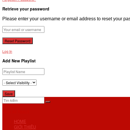
Retrieve your password
Please enter your username or email address to reset your pa
Log In
Add New Playlist
No Result
View All Result
HOME
GIỚI THIỆU