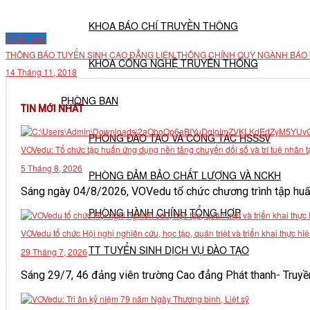
KHOA BÁO CHÍ TRUYỀN THÔNG
Tuyển sinh
THÔNG BÁO TUYỂN SINH CAO ĐẲNG LIÊN THÔNG CHÍNH QUY NGÀNH BÁO C
KHOA CÔNG NGHỆ TRUYỀN THÔNG
14 Tháng 11, 2018
PHÒNG BAN
TIN MỚI NHẤT
PHÒNG ĐÀO TẠO VÀ CÔNG TÁC HSSSV
VOVedu: Tổ chức tập huấn ứng dụng nền tảng chuyển đổi số và trí tuệ nhân t
5 Tháng 8, 2026
PHÒNG ĐẢM BẢO CHẤT LƯỢNG VÀ NCKH
Sáng ngày 04/8/2026, VOVedu tổ chức chương trình tập huấn
PHÒNG HÀNH CHÍNH TỔNG HỢP
VOVedu tổ chức Hội nghị nghiên cứu, học tập, quán triệt và triển khai thực
TT TUYỂN SINH DỊCH VỤ ĐÀO TẠO
29 Tháng 7, 2026
Sáng 29/7, 46 đảng viên trường Cao đẳng Phát thanh- Truyền h
NGHIÊN CỨU KHOA HỌC