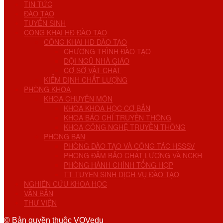
TIN TỨC
ĐÀO TẠO
TUYỂN SINH
CÔNG KHAI HĐ ĐÀO TẠO
CÔNG KHAI HĐ ĐÀO TẠO
CHƯƠNG TRÌNH ĐÀO TẠO
ĐỘI NGŨ NHÀ GIÁO
CƠ SỞ VẬT CHẤT
KIỂM ĐỊNH CHẤT LƯỢNG
PHÒNG KHOA
KHOA CHUYÊN MÔN
KHOA KHOA HỌC CƠ BẢN
KHOA BÁO CHÍ TRUYỀN THÔNG
KHOA CÔNG NGHỆ TRUYỀN THÔNG
PHÒNG BAN
PHÒNG ĐÀO TẠO VÀ CÔNG TÁC HSSSV
PHÒNG ĐẢM BẢO CHẤT LƯỢNG VÀ NCKH
PHÒNG HÀNH CHÍNH TỔNG HỢP
TT TUYỂN SINH DỊCH VỤ ĐÀO TẠO
NGHIÊN CỨU KHOA HỌC
VĂN BẢN
THƯ VIỆN
© Bản quyền thuộc VOVedu