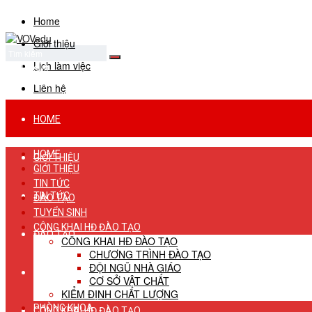
Home
Giới thiệu
Lịch làm việc
No Result
View All Result
Liên hệ
HOME
HOME
GIỚI THIỆU
GIỚI THIỆU
TIN TỨC
TIN TỨC
ĐÀO TẠO
TUYỂN SINH
CÔNG KHAI HĐ ĐÀO TẠO
ĐÀO TẠO
CÔNG KHAI HĐ ĐÀO TẠO
CHƯƠNG TRÌNH ĐÀO TẠO
ĐỘI NGŨ NHÀ GIÁO
TUYỂN SINH
CƠ SỞ VẬT CHẤT
KIỂM ĐỊNH CHẤT LƯỢNG
PHÒNG KHOA
CÔNG KHAI HĐ ĐÀO TẠO