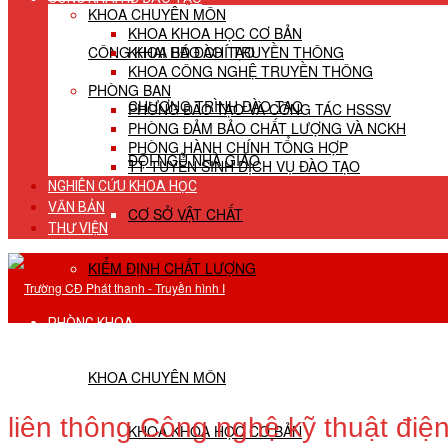
KHOA CHUYÊN MÔN
KHOA KHOA HỌC CƠ BẢN
CÔNG KHAI HĐ ĐÀO TẠO
KHOA BÁO CHÍ TRUYỀN THÔNG
KHOA CÔNG NGHỆ TRUYỀN THÔNG
PHÒNG BAN
CHƯƠNG TRÌNH ĐÀO TẠO
PHÒNG ĐÀO TẠO VÀ CÔNG TÁC HSSSV
PHÒNG ĐẢM BẢO CHẤT LƯỢNG VÀ NCKH
PHÒNG HÀNH CHÍNH TỔNG HỢP
ĐỘI NGŨ NHÀ GIÁO
TT TUYỂN SINH DỊCH VỤ ĐÀO TẠO
NGHIÊN CỨU KHOA HỌC
VĂN BẢN
CƠ SỞ VẬT CHẤT
THƯ VIỆN
KIỂM ĐỊNH CHẤT LƯỢNG
PHÒNG KHOA
KHOA CHUYÊN MÔN
liên thông Công nghệ kỹ thuật điệ
KHOA KHOA HỌC CƠ BẢN