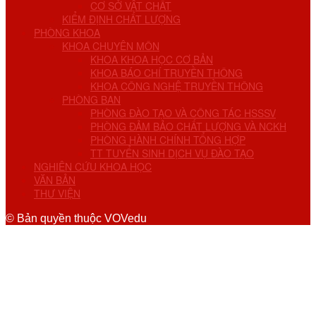
CƠ SỞ VẬT CHẤT
KIỂM ĐỊNH CHẤT LƯỢNG
PHÒNG KHOA
KHOA CHUYÊN MÔN
KHOA KHOA HỌC CƠ BẢN
KHOA BÁO CHÍ TRUYỀN THÔNG
KHOA CÔNG NGHỆ TRUYỀN THÔNG
PHÒNG BAN
PHÒNG ĐÀO TẠO VÀ CÔNG TÁC HSSSV
PHÒNG ĐẢM BẢO CHẤT LƯỢNG VÀ NCKH
PHÒNG HÀNH CHÍNH TỔNG HỢP
TT TUYỂN SINH DỊCH VỤ ĐÀO TẠO
NGHIÊN CỨU KHOA HỌC
VĂN BẢN
THƯ VIỆN
© Bản quyền thuộc VOVedu