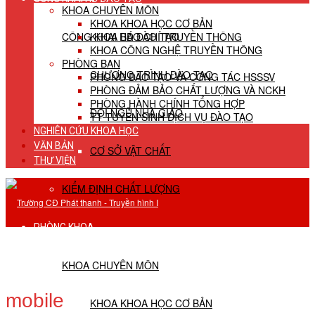
KHOA CHUYÊN MÔN
KHOA KHOA HỌC CƠ BẢN
CÔNG KHAI HĐ ĐÀO TẠO
KHOA BÁO CHÍ TRUYỀN THÔNG
KHOA CÔNG NGHỆ TRUYỀN THÔNG
PHÒNG BAN
CHƯƠNG TRÌNH ĐÀO TẠO
PHÒNG ĐÀO TẠO VÀ CÔNG TÁC HSSSV
PHÒNG ĐẢM BẢO CHẤT LƯỢNG VÀ NCKH
PHÒNG HÀNH CHÍNH TỔNG HỢP
ĐỘI NGŨ NHÀ GIÁO
TT TUYỂN SINH DỊCH VỤ ĐÀO TẠO
NGHIÊN CỨU KHOA HỌC
VĂN BẢN
CƠ SỞ VẬT CHẤT
THƯ VIỆN
KIỂM ĐỊNH CHẤT LƯỢNG
PHÒNG KHOA
KHOA CHUYÊN MÔN
mobile
KHOA KHOA HỌC CƠ BẢN