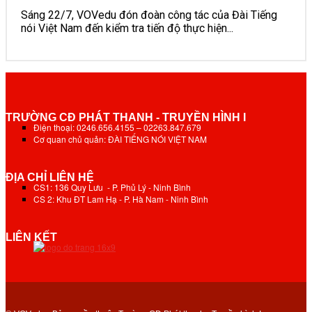
Sáng 22/7, VOVedu đón đoàn công tác của Đài Tiếng
nói Việt Nam đến kiểm tra tiến độ thực hiện...
TRƯỜNG CĐ PHÁT THANH - TRUYỀN HÌNH I
Điện thoại: 0246.656.4155 – 02263.847.679
Cơ quan chủ quản: ĐÀI TIẾNG NÓI VIỆT NAM
ĐỊA CHỈ LIÊN HỆ
CS1: 136 Quy Lưu - P. Phủ Lý - Ninh Bình
CS 2: Khu ĐT Lam Hạ - P. Hà Nam - Ninh Bình
LIÊN KẾT