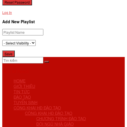
Log In
Add New Playlist
No Result
View All Result
HOME
GIỚI THIỆU
TIN TỨC
ĐÀO TẠO
TUYỂN SINH
CÔNG KHAI HĐ ĐÀO TẠO
CÔNG KHAI HĐ ĐÀO TẠO
CHƯƠNG TRÌNH ĐÀO TẠO
ĐỘI NGŨ NHÀ GIÁO