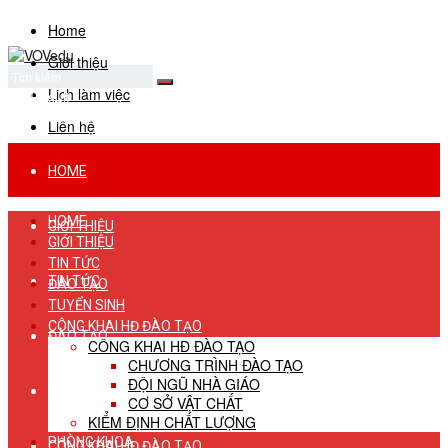
Home
Giới thiệu
Lịch làm việc
No Result
View All Result
Liên hệ
HOME
HOME
GIỚI THIỆU
GIỚI THIỆU
TIN TỨC
TIN TỨC
ĐÀO TẠO
TUYỂN SINH
CÔNG KHAI HĐ ĐÀO TẠO
ĐÀO TẠO
CÔNG KHAI HĐ ĐÀO TẠO
CHƯƠNG TRÌNH ĐÀO TẠO
ĐỘI NGŨ NHÀ GIÁO
TUYỂN SINH
CƠ SỞ VẬT CHẤT
KIỂM ĐỊNH CHẤT LƯỢNG
PHÒNG KHOA
CÔNG KHAI HĐ ĐÀO TẠO