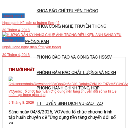
KHOA BÁO CHÍ TRUYỀN THÔNG
Hướng nghiệp
Học ngành Kế toán ra trường làm gì?
KHOA CÔNG NGHỆ TRUYỀN THÔNG
30 Tháng 4, 2018
Hướng nghiệp
PHÒNG BAN
Nghề Công nghệ điện tử truyền thông
30 Tháng 4, 2018
PHÒNG ĐÀO TẠO VÀ CÔNG TÁC HSSSV
TIN MỚI NHẤT
PHÒNG ĐẢM BẢO CHẤT LƯỢNG VÀ NCKH
PHÒNG HÀNH CHÍNH TỔNG HỢP
VOVedu: Tổ chức tập huấn ứng dụng nền tảng chuyển đổi số và trí tuệ
nhân tạo trong giáo dục
5 Tháng 8, 2026
TT TUYỂN SINH DỊCH VỤ ĐÀO TẠO
Sáng ngày 04/8/2026, VOVedu tổ chức chương trình
tập huấn chuyên đề "Ứng dụng nền tảng chuyển đổi số
NGHIÊN CỨU KHOA HỌC
và...