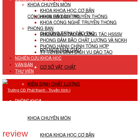
KHOA CHUYÊN MÔN
KHOA KHOA HỌC CƠ BẢN
CÔNG KHAI HĐ ĐÀO TẠO
KHOA BÁO CHÍ TRUYỀN THÔNG
KHOA CÔNG NGHỆ TRUYỀN THÔNG
PHÒNG BAN
CHƯƠNG TRÌNH ĐÀO TẠO
PHÒNG ĐÀO TẠO VÀ CÔNG TÁC HSSSV
PHÒNG ĐẢM BẢO CHẤT LƯỢNG VÀ NCKH
PHÒNG HÀNH CHÍNH TỔNG HỢP
ĐỘI NGŨ NHÀ GIÁO
TT TUYỂN SINH DỊCH VỤ ĐÀO TẠO
NGHIÊN CỨU KHOA HỌC
VĂN BẢN
CƠ SỞ VẬT CHẤT
THƯ VIỆN
KIỂM ĐỊNH CHẤT LƯỢNG
PHÒNG KHOA
KHOA CHUYÊN MÔN
review
KHOA KHOA HỌC CƠ BẢN