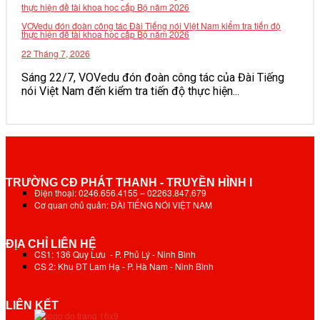
VOVedu đón đoàn công tác Đài Tiếng nói Việt Nam kiểm tra tiến độ
thực hiện đề tài khoa học cấp Bộ năm 2026
22 Tháng 7, 2026
Sáng 22/7, VOVedu đón đoàn công tác của Đài Tiếng
nói Việt Nam đến kiểm tra tiến độ thực hiện...
TRƯỜNG CĐ PHÁT THANH - TRUYỀN HÌNH I
Điện thoại: 0246.656.4155 – 02263.847.679
Cơ quan chủ quản: ĐÀI TIẾNG NÓI VIỆT NAM
ĐỊA CHỈ LIÊN HỆ
CS1: 136 Quy Lưu - P. Phủ Lý - Ninh Bình
CS 2: Khu ĐT Lam Hạ - P. Hà Nam - Ninh Bình
LIÊN KẾT