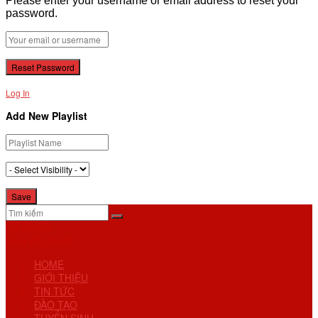
Please enter your username or email address to reset your
password.
Log In
Add New Playlist
No Result
View All Result
HOME
GIỚI THIỆU
TIN TỨC
ĐÀO TẠO