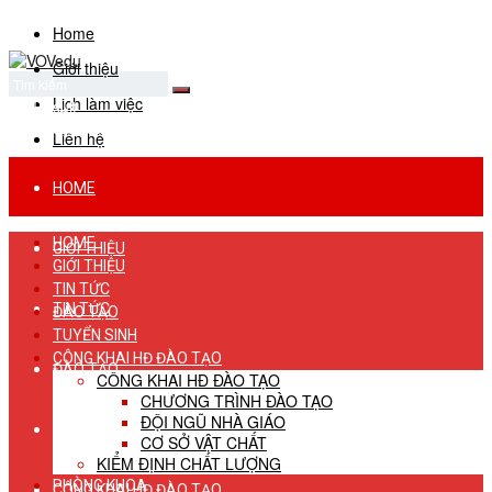
Home
Giới thiệu
Lịch làm việc
No Result
View All Result
Liên hệ
HOME
HOME
GIỚI THIỆU
GIỚI THIỆU
TIN TỨC
TIN TỨC
ĐÀO TẠO
TUYỂN SINH
CÔNG KHAI HĐ ĐÀO TẠO
ĐÀO TẠO
CÔNG KHAI HĐ ĐÀO TẠO
CHƯƠNG TRÌNH ĐÀO TẠO
ĐỘI NGŨ NHÀ GIÁO
TUYỂN SINH
CƠ SỞ VẬT CHẤT
KIỂM ĐỊNH CHẤT LƯỢNG
PHÒNG KHOA
CÔNG KHAI HĐ ĐÀO TẠO