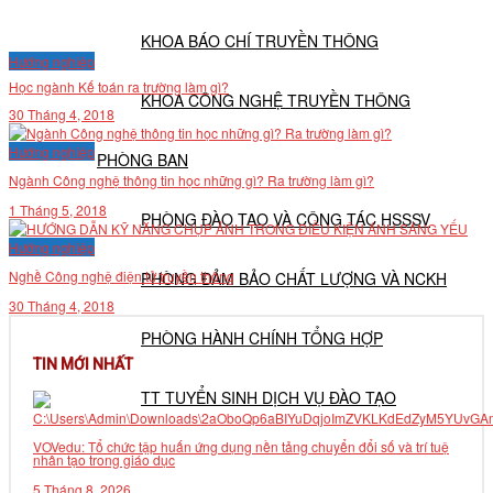
KHOA BÁO CHÍ TRUYỀN THÔNG
Hướng nghiệp
Học ngành Kế toán ra trường làm gì?
KHOA CÔNG NGHỆ TRUYỀN THÔNG
30 Tháng 4, 2018
Hướng nghiệp
PHÒNG BAN
Ngành Công nghệ thông tin học những gì? Ra trường làm gì?
1 Tháng 5, 2018
PHÒNG ĐÀO TẠO VÀ CÔNG TÁC HSSSV
Hướng nghiệp
Nghề Công nghệ điện tử truyền thông
PHÒNG ĐẢM BẢO CHẤT LƯỢNG VÀ NCKH
30 Tháng 4, 2018
PHÒNG HÀNH CHÍNH TỔNG HỢP
TIN MỚI NHẤT
TT TUYỂN SINH DỊCH VỤ ĐÀO TẠO
VOVedu: Tổ chức tập huấn ứng dụng nền tảng chuyển đổi số và trí tuệ
NGHIÊN CỨU KHOA HỌC
nhân tạo trong giáo dục
5 Tháng 8, 2026