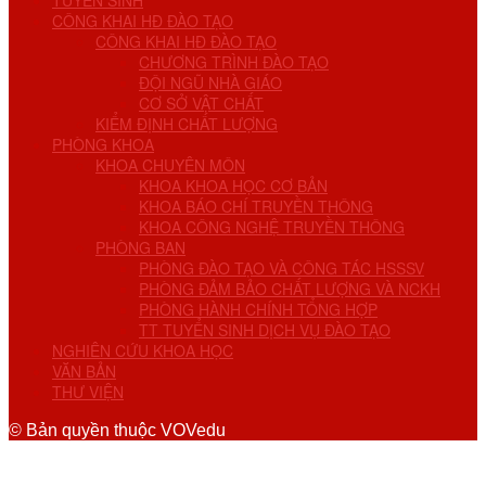
TUYỂN SINH
CÔNG KHAI HĐ ĐÀO TẠO
CÔNG KHAI HĐ ĐÀO TẠO
CHƯƠNG TRÌNH ĐÀO TẠO
ĐỘI NGŨ NHÀ GIÁO
CƠ SỞ VẬT CHẤT
KIỂM ĐỊNH CHẤT LƯỢNG
PHÒNG KHOA
KHOA CHUYÊN MÔN
KHOA KHOA HỌC CƠ BẢN
KHOA BÁO CHÍ TRUYỀN THÔNG
KHOA CÔNG NGHỆ TRUYỀN THÔNG
PHÒNG BAN
PHÒNG ĐÀO TẠO VÀ CÔNG TÁC HSSSV
PHÒNG ĐẢM BẢO CHẤT LƯỢNG VÀ NCKH
PHÒNG HÀNH CHÍNH TỔNG HỢP
TT TUYỂN SINH DỊCH VỤ ĐÀO TẠO
NGHIÊN CỨU KHOA HỌC
VĂN BẢN
THƯ VIỆN
© Bản quyền thuộc VOVedu