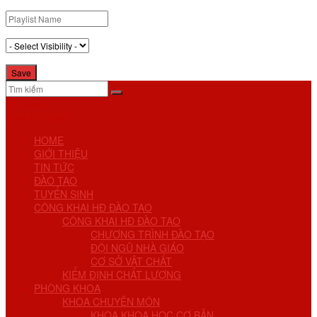
No Result
View All Result
HOME
GIỚI THIỆU
TIN TỨC
ĐÀO TẠO
TUYỂN SINH
CÔNG KHAI HĐ ĐÀO TẠO
CÔNG KHAI HĐ ĐÀO TẠO
CHƯƠNG TRÌNH ĐÀO TẠO
ĐỘI NGŨ NHÀ GIÁO
CƠ SỞ VẬT CHẤT
KIỂM ĐỊNH CHẤT LƯỢNG
PHÒNG KHOA
KHOA CHUYÊN MÔN
KHOA KHOA HỌC CƠ BẢN