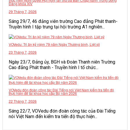
thực hiện Nghị quyết Hội nghị lần thứ ba Ban Chấp hành Trung ương
Đảng khóa XIV
VĂN BẢN
29 Tháng 7, 2026
Sáng 29/7, 46 đảng viên trường Cao đẳng Phát thanh-
THƯ VIỆN
Truyền hình I tập trung tại hội trường A1 nghiên...
VOVedu: Tri ân kỷ niệm 79 năm Ngày Thương binh, Liệt sỹ
23 Tháng 7, 2026
Ngày 23/7, Đảng ủy, BGH và Đoàn Thanh niên Trường
Cao đẳng Phát thanh - Truyền hình I tổ chức...
VOVedu đón đoàn công tác Đài Tiếng nói Việt Nam kiểm tra tiến độ
thực hiện đề tài khoa học cấp Bộ năm 2026
22 Tháng 7, 2026
Sáng 22/7, VOVedu đón đoàn công tác của Đài Tiếng
nói Việt Nam đến kiểm tra tiến độ thực hiện...