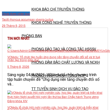
KHOA BÁO CHÍ TRUYỀN THÔNG
Chưa được phân loại
Taciti rhoncus accumsan viverra luctus
KHOA CÔNG NGHỆ TRUYỀN THÔNG
29 Tháng 9, 2015
PHÒNG BAN
TIN MỚI NHẤT
PHÒNG ĐÀO TẠO VÀ CÔNG TÁC HSSSV
VOVedu: Tổ chức tập huấn ứng dụng nền tảng chuyển đổi số và trí tuệ
nhân tạo trong giáo dục
PHÒNG ĐẢM BẢO CHẤT LƯỢNG VÀ NCKH
5 Tháng 8, 2026
Sáng ngày 04/8/2026, VOVedu tổ chức chương trình
PHÒNG HÀNH CHÍNH TỔNG HỢP
tập huấn chuyên đề "Ứng dụng nền tảng chuyển đổi số
và...
TT TUYỂN SINH DỊCH VỤ ĐÀO TẠO
NGHIÊN CỨU KHOA HỌC
VOVedu tổ chức Hội nghị nghiên cứu, học tập, quán triệt và triển khai