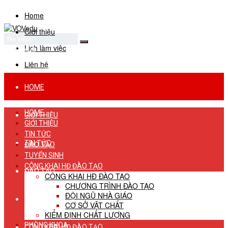
Home
Giới thiệu
Lịch làm việc
No Result
View All Result
Liên hệ
HOME
HOME
GIỚI THIỆU
GIỚI THIỆU
TIN TỨC
TIN TỨC
ĐÀO TẠO
TUYỂN SINH
CÔNG KHAI HĐ ĐÀO TẠO
ĐÀO TẠO
CÔNG KHAI HĐ ĐÀO TẠO
CHƯƠNG TRÌNH ĐÀO TẠO
ĐỘI NGŨ NHÀ GIÁO
TUYỂN SINH
CƠ SỞ VẬT CHẤT
KIỂM ĐỊNH CHẤT LƯỢNG
PHÒNG KHOA
CÔNG KHAI HĐ ĐÀO TẠO