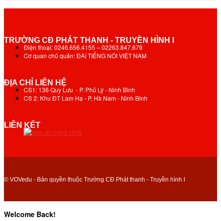
TRƯỜNG CĐ PHÁT THANH - TRUYỀN HÌNH I
Điện thoại: 0246.656.4155 – 02263.847.679
Cơ quan chủ quản: ĐÀI TIẾNG NÓI VIỆT NAM
ĐỊA CHỈ LIÊN HỆ
CS1: 136 Quy Lưu - P. Phủ Lý - Ninh Bình
CS 2: Khu ĐT Lam Hạ - P. Hà Nam - Ninh Bình
LIÊN KẾT
© VOVedu - Bản quyền thuộc Trường CĐ Phát thanh - Truyền hình I
Welcome Back!