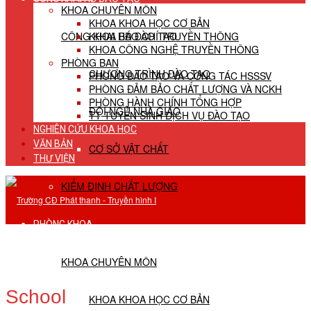
KHOA CHUYÊN MÔN
KHOA KHOA HỌC CƠ BẢN
CÔNG KHAI HĐ ĐÀO TẠO
KHOA BÁO CHÍ TRUYỀN THÔNG
KHOA CÔNG NGHỆ TRUYỀN THÔNG
PHÒNG BAN
CHƯƠNG TRÌNH ĐÀO TẠO
PHÒNG ĐÀO TẠO VÀ CÔNG TÁC HSSSV
PHÒNG ĐẢM BẢO CHẤT LƯỢNG VÀ NCKH
PHÒNG HÀNH CHÍNH TỔNG HỢP
ĐỘI NGŨ NHÀ GIÁO
TT TUYỂN SINH DỊCH VỤ ĐÀO TẠO
NGHIÊN CỨU KHOA HỌC
VĂN BẢN
CƠ SỞ VẬT CHẤT
THƯ VIỆN
KIỂM ĐỊNH CHẤT LƯỢNG
PHÒNG KHOA
KHOA CHUYÊN MÔN
School
KHOA KHOA HỌC CƠ BẢN