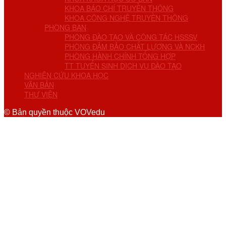
KHOA BÁO CHÍ TRUYỀN THÔNG
KHOA CÔNG NGHỆ TRUYỀN THÔNG
PHÒNG BAN
PHÒNG ĐÀO TẠO VÀ CÔNG TÁC HSSSV
PHÒNG ĐẢM BẢO CHẤT LƯỢNG VÀ NCKH
PHÒNG HÀNH CHÍNH TỔNG HỢP
TT TUYỂN SINH DỊCH VỤ ĐÀO TẠO
NGHIÊN CỨU KHOA HỌC
VĂN BẢN
THƯ VIỆN
© Bản quyền thuộc VOVedu