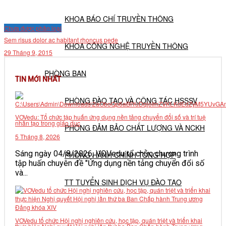
KHOA BÁO CHÍ TRUYỀN THÔNG
Chưa được phân loại
Sem risus dolor ac habitant rhoncus pede
KHOA CÔNG NGHỆ TRUYỀN THÔNG
29 Tháng 9, 2015
PHÒNG BAN
TIN MỚI NHẤT
PHÒNG ĐÀO TẠO VÀ CÔNG TÁC HSSSV
VOVedu: Tổ chức tập huấn ứng dụng nền tảng chuyển đổi số và trí tuệ
nhân tạo trong giáo dục
PHÒNG ĐẢM BẢO CHẤT LƯỢNG VÀ NCKH
5 Tháng 8, 2026
Sáng ngày 04/8/2026, VOVedu tổ chức chương trình
PHÒNG HÀNH CHÍNH TỔNG HỢP
tập huấn chuyên đề "Ứng dụng nền tảng chuyển đổi số
và...
TT TUYỂN SINH DỊCH VỤ ĐÀO TẠO
NGHIÊN CỨU KHOA HỌC
VOVedu tổ chức Hội nghị nghiên cứu, học tập, quán triệt và triển khai