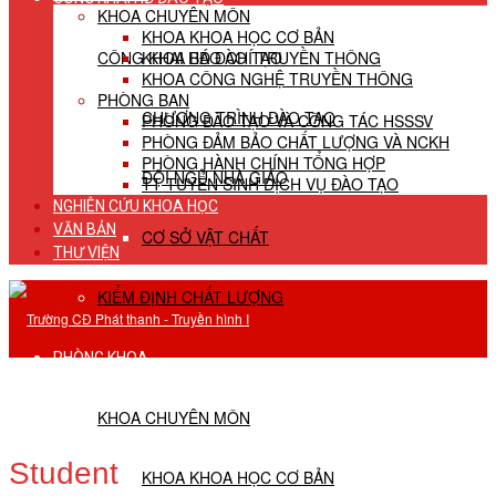
KHOA CHUYÊN MÔN
KHOA KHOA HỌC CƠ BẢN
CÔNG KHAI HĐ ĐÀO TẠO
KHOA BÁO CHÍ TRUYỀN THÔNG
KHOA CÔNG NGHỆ TRUYỀN THÔNG
PHÒNG BAN
CHƯƠNG TRÌNH ĐÀO TẠO
PHÒNG ĐÀO TẠO VÀ CÔNG TÁC HSSSV
PHÒNG ĐẢM BẢO CHẤT LƯỢNG VÀ NCKH
PHÒNG HÀNH CHÍNH TỔNG HỢP
ĐỘI NGŨ NHÀ GIÁO
TT TUYỂN SINH DỊCH VỤ ĐÀO TẠO
NGHIÊN CỨU KHOA HỌC
VĂN BẢN
CƠ SỞ VẬT CHẤT
THƯ VIỆN
KIỂM ĐỊNH CHẤT LƯỢNG
PHÒNG KHOA
KHOA CHUYÊN MÔN
Student
KHOA KHOA HỌC CƠ BẢN