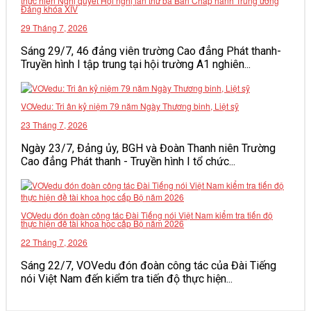
thực hiện Nghị quyết Hội nghị lần thứ ba Ban Chấp hành Trung ương
Đảng khóa XIV
VĂN BẢN
29 Tháng 7, 2026
Sáng 29/7, 46 đảng viên trường Cao đẳng Phát thanh-
THƯ VIỆN
Truyền hình I tập trung tại hội trường A1 nghiên...
VOVedu: Tri ân kỷ niệm 79 năm Ngày Thương binh, Liệt sỹ
23 Tháng 7, 2026
Ngày 23/7, Đảng ủy, BGH và Đoàn Thanh niên Trường
Cao đẳng Phát thanh - Truyền hình I tổ chức...
VOVedu đón đoàn công tác Đài Tiếng nói Việt Nam kiểm tra tiến độ
thực hiện đề tài khoa học cấp Bộ năm 2026
22 Tháng 7, 2026
Sáng 22/7, VOVedu đón đoàn công tác của Đài Tiếng
nói Việt Nam đến kiểm tra tiến độ thực hiện...