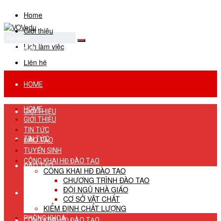
Home
Giới thiệu
Lịch làm việc
No Result
View All Result
Liên hệ
HOME
HOME
GIỚI THIỆU
GIỚI THIỆU
TIN TỨC
TIN TỨC
ĐÀO TẠO
TUYỂN SINH
CÔNG KHAI HĐ ĐÀO TẠO
ĐÀO TẠO
CÔNG KHAI HĐ ĐÀO TẠO
CHƯƠNG TRÌNH ĐÀO TẠO
ĐỘI NGŨ NHÀ GIÁO
TUYỂN SINH
CƠ SỞ VẬT CHẤT
KIỂM ĐỊNH CHẤT LƯỢNG
PHÒNG KHOA
CÔNG KHAI HĐ ĐÀO TẠO