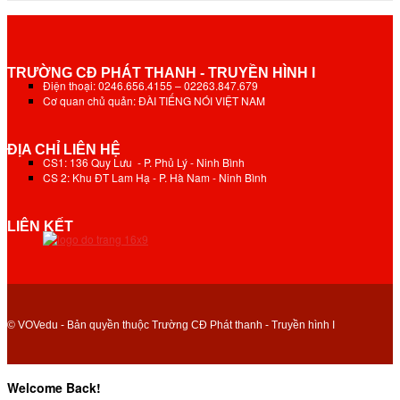
TRƯỜNG CĐ PHÁT THANH - TRUYỀN HÌNH I
Điện thoại: 0246.656.4155 – 02263.847.679
Cơ quan chủ quản: ĐÀI TIẾNG NÓI VIỆT NAM
ĐỊA CHỈ LIÊN HỆ
CS1: 136 Quy Lưu - P. Phủ Lý - Ninh Bình
CS 2: Khu ĐT Lam Hạ - P. Hà Nam - Ninh Bình
LIÊN KẾT
© VOVedu - Bản quyền thuộc Trường CĐ Phát thanh - Truyền hình I
Welcome Back!