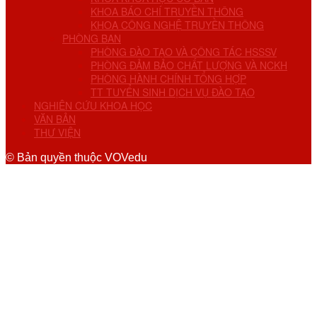
KHOA BÁO CHÍ TRUYỀN THÔNG
KHOA CÔNG NGHỆ TRUYỀN THÔNG
PHÒNG BAN
PHÒNG ĐÀO TẠO VÀ CÔNG TÁC HSSSV
PHÒNG ĐẢM BẢO CHẤT LƯỢNG VÀ NCKH
PHÒNG HÀNH CHÍNH TỔNG HỢP
TT TUYỂN SINH DỊCH VỤ ĐÀO TẠO
NGHIÊN CỨU KHOA HỌC
VĂN BẢN
THƯ VIỆN
© Bản quyền thuộc VOVedu