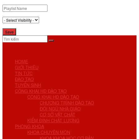
No Result
View All Result
HOME
GIỚI THIỆU
TIN TỨC
ĐÀO TẠO
TUYỂN SINH
CÔNG KHAI HĐ ĐÀO TẠO
CÔNG KHAI HĐ ĐÀO TẠO
CHƯƠNG TRÌNH ĐÀO TẠO
ĐỘI NGŨ NHÀ GIÁO
CƠ SỞ VẬT CHẤT
KIỂM ĐỊNH CHẤT LƯỢNG
PHÒNG KHOA
KHOA CHUYÊN MÔN
KHOA KHOA HỌC CƠ BẢN