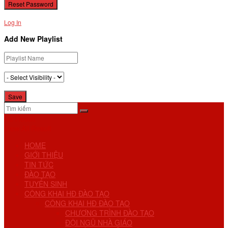
Log In
Add New Playlist
No Result
View All Result
HOME
GIỚI THIỆU
TIN TỨC
ĐÀO TẠO
TUYỂN SINH
CÔNG KHAI HĐ ĐÀO TẠO
CÔNG KHAI HĐ ĐÀO TẠO
CHƯƠNG TRÌNH ĐÀO TẠO
ĐỘI NGŨ NHÀ GIÁO