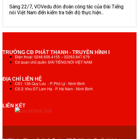
Sáng 22/7, VOVedu đón đoàn công tác của Đài Tiếng
nói Việt Nam đến kiểm tra tiến độ thực hiện...
TRƯỜNG CĐ PHÁT THANH - TRUYỀN HÌNH I
Điện thoại: 0246.656.4155 – 02263.847.679
Cơ quan chủ quản: ĐÀI TIẾNG NÓI VIỆT NAM
ĐỊA CHỈ LIÊN HỆ
CS1: 136 Quy Lưu - P. Phủ Lý - Ninh Bình
CS 2: Khu ĐT Lam Hạ - P. Hà Nam - Ninh Bình
LIÊN KẾT