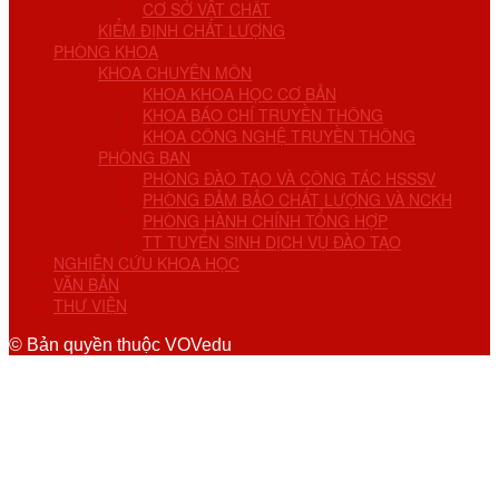
CƠ SỞ VẬT CHẤT
KIỂM ĐỊNH CHẤT LƯỢNG
PHÒNG KHOA
KHOA CHUYÊN MÔN
KHOA KHOA HỌC CƠ BẢN
KHOA BÁO CHÍ TRUYỀN THÔNG
KHOA CÔNG NGHỆ TRUYỀN THÔNG
PHÒNG BAN
PHÒNG ĐÀO TẠO VÀ CÔNG TÁC HSSSV
PHÒNG ĐẢM BẢO CHẤT LƯỢNG VÀ NCKH
PHÒNG HÀNH CHÍNH TỔNG HỢP
TT TUYỂN SINH DỊCH VỤ ĐÀO TẠO
NGHIÊN CỨU KHOA HỌC
VĂN BẢN
THƯ VIỆN
© Bản quyền thuộc VOVedu