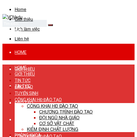
Home
Giới thiệu
Lịch làm việc
No Result
View All Result
Liên hệ
HOME
HOME
GIỚI THIỆU
GIỚI THIỆU
TIN TỨC
TIN TỨC
ĐÀO TẠO
TUYỂN SINH
CÔNG KHAI HĐ ĐÀO TẠO
ĐÀO TẠO
CÔNG KHAI HĐ ĐÀO TẠO
CHƯƠNG TRÌNH ĐÀO TẠO
ĐỘI NGŨ NHÀ GIÁO
TUYỂN SINH
CƠ SỞ VẬT CHẤT
KIỂM ĐỊNH CHẤT LƯỢNG
PHÒNG KHOA
CÔNG KHAI HĐ ĐÀO TẠO