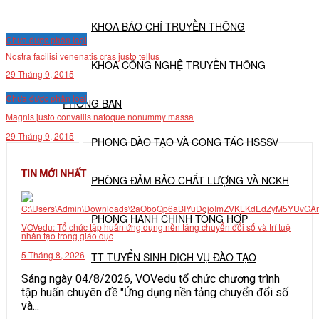
KHOA BÁO CHÍ TRUYỀN THÔNG
Chưa được phân loại
Nostra facilisi venenatis cras justo tellus
KHOA CÔNG NGHỆ TRUYỀN THÔNG
29 Tháng 9, 2015
Chưa được phân loại
PHÒNG BAN
Magnis justo convallis natoque nonummy massa
29 Tháng 9, 2015
PHÒNG ĐÀO TẠO VÀ CÔNG TÁC HSSSV
TIN MỚI NHẤT
PHÒNG ĐẢM BẢO CHẤT LƯỢNG VÀ NCKH
PHÒNG HÀNH CHÍNH TỔNG HỢP
VOVedu: Tổ chức tập huấn ứng dụng nền tảng chuyển đổi số và trí tuệ
nhân tạo trong giáo dục
5 Tháng 8, 2026
TT TUYỂN SINH DỊCH VỤ ĐÀO TẠO
Sáng ngày 04/8/2026, VOVedu tổ chức chương trình
tập huấn chuyên đề "Ứng dụng nền tảng chuyển đổi số
NGHIÊN CỨU KHOA HỌC
và...