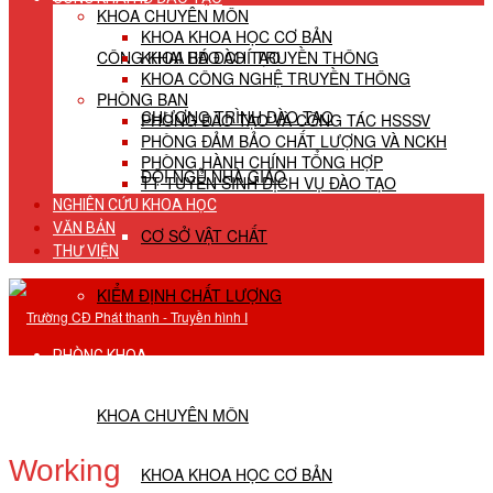
KHOA CHUYÊN MÔN
KHOA KHOA HỌC CƠ BẢN
CÔNG KHAI HĐ ĐÀO TẠO
KHOA BÁO CHÍ TRUYỀN THÔNG
KHOA CÔNG NGHỆ TRUYỀN THÔNG
PHÒNG BAN
CHƯƠNG TRÌNH ĐÀO TẠO
PHÒNG ĐÀO TẠO VÀ CÔNG TÁC HSSSV
PHÒNG ĐẢM BẢO CHẤT LƯỢNG VÀ NCKH
PHÒNG HÀNH CHÍNH TỔNG HỢP
ĐỘI NGŨ NHÀ GIÁO
TT TUYỂN SINH DỊCH VỤ ĐÀO TẠO
NGHIÊN CỨU KHOA HỌC
VĂN BẢN
CƠ SỞ VẬT CHẤT
THƯ VIỆN
KIỂM ĐỊNH CHẤT LƯỢNG
PHÒNG KHOA
KHOA CHUYÊN MÔN
Working
KHOA KHOA HỌC CƠ BẢN