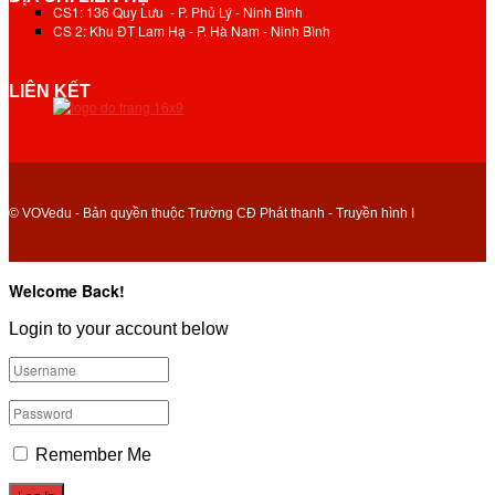
CS1: 136 Quy Lưu - P. Phủ Lý - Ninh Bình
CS 2: Khu ĐT Lam Hạ - P. Hà Nam - Ninh Bình
LIÊN KẾT
© VOVedu - Bản quyền thuộc Trường CĐ Phát thanh - Truyền hình I
Welcome Back!
Login to your account below
Remember Me