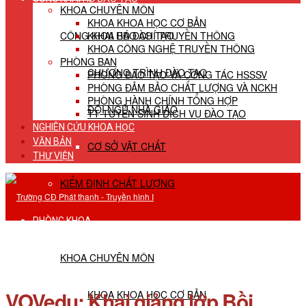
KHOA CHUYÊN MÔN
KHOA KHOA HỌC CƠ BẢN
CÔNG KHAI HĐ ĐÀO TẠO
KHOA BÁO CHÍ TRUYỀN THÔNG
KHOA CÔNG NGHỆ TRUYỀN THÔNG
PHÒNG BAN
CHƯƠNG TRÌNH ĐÀO TẠO
PHÒNG ĐÀO TẠO VÀ CÔNG TÁC HSSSV
PHÒNG ĐẢM BẢO CHẤT LƯỢNG VÀ NCKH
PHÒNG HÀNH CHÍNH TỔNG HỢP
ĐỘI NGŨ NHÀ GIÁO
TT TUYỂN SINH DỊCH VỤ ĐÀO TẠO
NGHIÊN CỨU KHOA HỌC
VĂN BẢN
CƠ SỞ VẬT CHẤT
THƯ VIỆN
KIỂM ĐỊNH CHẤT LƯỢNG
PHÒNG KHOA
KHOA CHUYÊN MÔN
VOVedu: Khai giảng lớp Bồi
KHOA KHOA HỌC CƠ BẢN