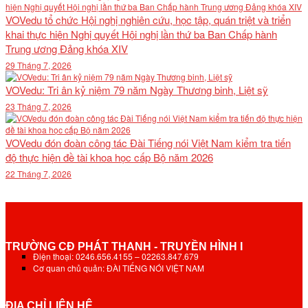
VOVedu tổ chức Hội nghị nghiên cứu, học tập, quán triệt và triển
khai thực hiện Nghị quyết Hội nghị lần thứ ba Ban Chấp hành
Trung ương Đảng khóa XIV
29 Tháng 7, 2026
VOVedu: Tri ân kỷ niệm 79 năm Ngày Thương binh, Liệt sỹ
23 Tháng 7, 2026
VOVedu đón đoàn công tác Đài Tiếng nói Việt Nam kiểm tra tiến
độ thực hiện đề tài khoa học cấp Bộ năm 2026
22 Tháng 7, 2026
TRƯỜNG CĐ PHÁT THANH - TRUYỀN HÌNH I
Điện thoại: 0246.656.4155 – 02263.847.679
Cơ quan chủ quản: ĐÀI TIẾNG NÓI VIỆT NAM
ĐỊA CHỈ LIÊN HỆ