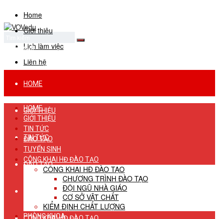
Home
Giới thiệu
Lịch làm việc
No Result
View All Result
Liên hệ
HOME
HOME
GIỚI THIỆU
GIỚI THIỆU
TIN TỨC
TIN TỨC
ĐÀO TẠO
TUYỂN SINH
CÔNG KHAI HĐ ĐÀO TẠO
ĐÀO TẠO
CÔNG KHAI HĐ ĐÀO TẠO
CHƯƠNG TRÌNH ĐÀO TẠO
ĐỘI NGŨ NHÀ GIÁO
TUYỂN SINH
CƠ SỞ VẬT CHẤT
KIỂM ĐỊNH CHẤT LƯỢNG
PHÒNG KHOA
CÔNG KHAI HĐ ĐÀO TẠO