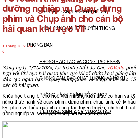
dưỡng nghiệp vụ Quay, dựng
KHOA BÁO CHÍ TRUYỀN THÔNG
phim và Chụp ảnh cho cán bộ
hải quan khu vực VII
KHOA CÔNG NGHỆ TRUYỀN THÔNG
PHÒNG BAN
1 Tháng 10, 2025
0
PHÒNG ĐÀO TẠO VÀ CÔNG TÁC HSSSV
Sáng ngày 1/10/2025, tại thành phố Lào Cai,
VOVedu
phối
hợp với Chi cục hải quan khu vực VII tổ chức khai giảng lớp
PHÒNG ĐẢM BẢO CHẤT LƯỢNG VÀ NCKH
đào tạo ngắn hạn “ Quay dựng phim và Chụp ảnh” cho 15
cán bộ hải quan.
PHÒNG HÀNH CHÍNH TỔNG HỢP
Khóa học trang bị cho học viên những kiến thức cơ bản và kỹ
năng thực hành về quay phim, dựng phim, chụp ảnh, xử lý hậu
kỳ…phục vụ hiệu quả cho công tác tuyên truyền, ghi hình hoạt
TT TUYỂN SINH DỊCH VỤ ĐÀO TẠO
động nghiệp vụ và truyền thông nội bộ của đơn vị.
NGHIÊN CỨU KHOA HỌC