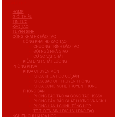
View All Result
HOME
GIỚI THIỆU
TIN TỨC
ĐÀO TẠO
TUYỂN SINH
CÔNG KHAI HĐ ĐÀO TẠO
CÔNG KHAI HĐ ĐÀO TẠO
CHƯƠNG TRÌNH ĐÀO TẠO
ĐỘI NGŨ NHÀ GIÁO
CƠ SỞ VẬT CHẤT
KIỂM ĐỊNH CHẤT LƯỢNG
PHÒNG KHOA
KHOA CHUYÊN MÔN
KHOA KHOA HỌC CƠ BẢN
KHOA BÁO CHÍ TRUYỀN THÔNG
KHOA CÔNG NGHỆ TRUYỀN THÔNG
PHÒNG BAN
PHÒNG ĐÀO TẠO VÀ CÔNG TÁC HSSSV
PHÒNG ĐẢM BẢO CHẤT LƯỢNG VÀ NCKH
PHÒNG HÀNH CHÍNH TỔNG HỢP
TT TUYỂN SINH DỊCH VỤ ĐÀO TẠO
NGHIÊN CỨU KHOA HỌC