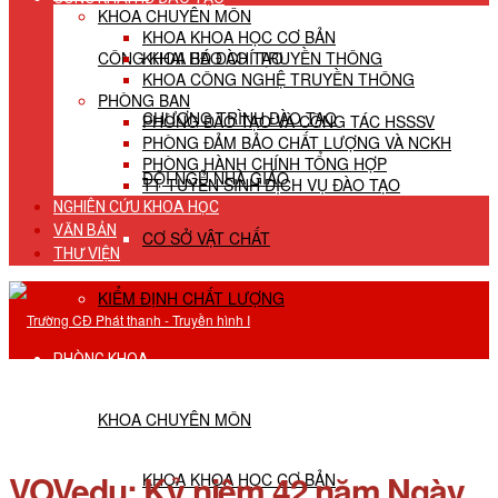
KHOA CHUYÊN MÔN
KHOA KHOA HỌC CƠ BẢN
CÔNG KHAI HĐ ĐÀO TẠO
KHOA BÁO CHÍ TRUYỀN THÔNG
KHOA CÔNG NGHỆ TRUYỀN THÔNG
PHÒNG BAN
CHƯƠNG TRÌNH ĐÀO TẠO
PHÒNG ĐÀO TẠO VÀ CÔNG TÁC HSSSV
PHÒNG ĐẢM BẢO CHẤT LƯỢNG VÀ NCKH
PHÒNG HÀNH CHÍNH TỔNG HỢP
ĐỘI NGŨ NHÀ GIÁO
TT TUYỂN SINH DỊCH VỤ ĐÀO TẠO
NGHIÊN CỨU KHOA HỌC
VĂN BẢN
CƠ SỞ VẬT CHẤT
THƯ VIỆN
KIỂM ĐỊNH CHẤT LƯỢNG
PHÒNG KHOA
KHOA CHUYÊN MÔN
VOVedu: Kỷ niệm 42 năm Ngày
KHOA KHOA HỌC CƠ BẢN