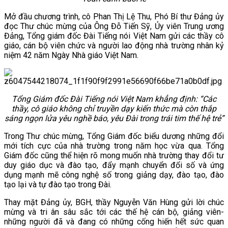
VĂN BẢN
Mở đầu chương trình, cô Phan Thị Lệ Thu, Phó Bí thư Đảng ủy
đọc Thư chúc mừng của Ông Đỗ Tiến Sỹ, Ủy viên Trung ương
Đảng, Tổng giám đốc Đài Tiếng nói Việt Nam gửi các thầy cô
THƯ VIỆN
giáo, cán bộ viên chức và người lao động nhà trường nhân kỷ
niệm 42 năm Ngày Nhà giáo Việt Nam.
Tổng Giám đốc Đài Tiếng nói Việt Nam khẳng định: “Các
thầy, cô giáo không chỉ truyền dạy kiến thức mà còn thắp
sáng ngọn lửa yêu nghề báo, yêu Đài trong trái tim thế hệ trẻ”
Trong Thư chúc mừng, Tổng Giám đốc biểu dương những đổi
mới tích cực của nhà trường trong năm học vừa qua. Tổng
Giám đốc cũng thể hiện rõ mong muốn nhà trường thay đổi tư
duy giáo dục và đào tạo, đẩy mạnh chuyển đổi số và ứng
dụng mạnh mẽ công nghệ số trong giảng dạy, đào tạo, đào
tạo lại và tự đào tạo trong Đài.
Thay mặt Đảng ủy, BGH, thầy Nguyễn Văn Hùng gửi lời chúc
mừng và tri ân sâu sắc tới các thế hệ cán bộ, giảng viên-
những người đã và đang có những cống hiến hết sức quan