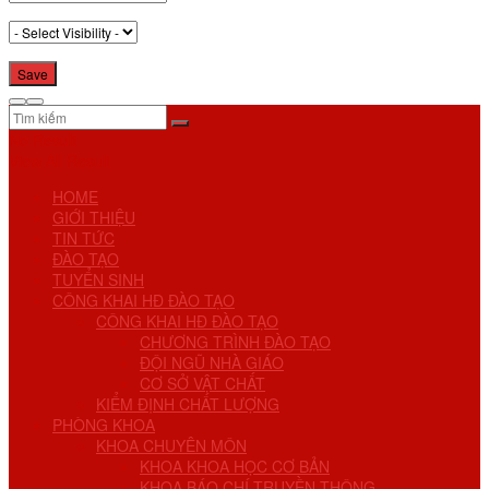
No Result
View All Result
HOME
GIỚI THIỆU
TIN TỨC
ĐÀO TẠO
TUYỂN SINH
CÔNG KHAI HĐ ĐÀO TẠO
CÔNG KHAI HĐ ĐÀO TẠO
CHƯƠNG TRÌNH ĐÀO TẠO
ĐỘI NGŨ NHÀ GIÁO
CƠ SỞ VẬT CHẤT
KIỂM ĐỊNH CHẤT LƯỢNG
PHÒNG KHOA
KHOA CHUYÊN MÔN
KHOA KHOA HỌC CƠ BẢN
KHOA BÁO CHÍ TRUYỀN THÔNG