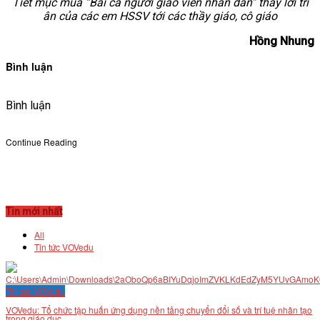
Tiết mục múa “Bài ca người giáo viên nhân dân” thay lời tri
ân của các em HSSV tới các thầy giáo, cô giáo
Hồng Nhung
Bình luận
Bình luận
Continue Reading
Tin mới nhất
All
Tin tức VOVedu
Tin tức VOVedu
VOVedu: Tổ chức tập huấn ứng dụng nền tảng chuyển đổi số và trí tuệ nhân tạo
trong giáo dục