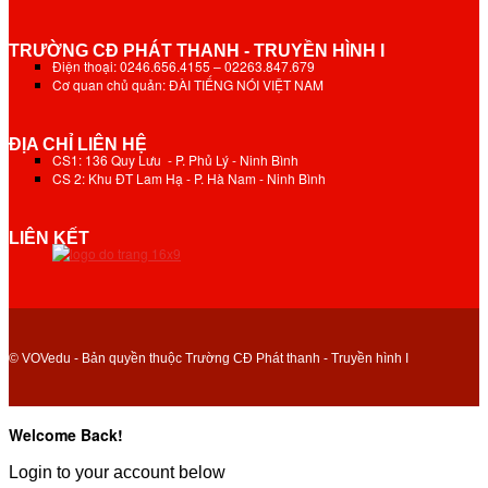
TRƯỜNG CĐ PHÁT THANH - TRUYỀN HÌNH I
Điện thoại: 0246.656.4155 – 02263.847.679
Cơ quan chủ quản: ĐÀI TIẾNG NÓI VIỆT NAM
ĐỊA CHỈ LIÊN HỆ
CS1: 136 Quy Lưu - P. Phủ Lý - Ninh Bình
CS 2: Khu ĐT Lam Hạ - P. Hà Nam - Ninh Bình
LIÊN KẾT
© VOVedu - Bản quyền thuộc Trường CĐ Phát thanh - Truyền hình I
Welcome Back!
Login to your account below