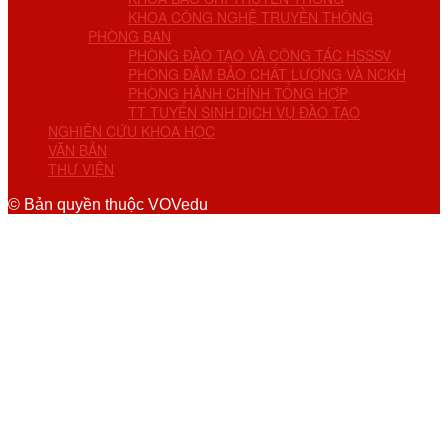
KHOA CÔNG NGHỆ TRUYỀN THÔNG
PHÒNG BAN
PHÒNG ĐÀO TẠO VÀ CÔNG TÁC HSSSV
PHÒNG ĐẢM BẢO CHẤT LƯỢNG VÀ NCKH
PHÒNG HÀNH CHÍNH TỔNG HỢP
TT TUYỂN SINH DỊCH VỤ ĐÀO TẠO
NGHIÊN CỨU KHOA HỌC
VĂN BẢN
THƯ VIỆN
© Bản quyền thuộc VOVedu