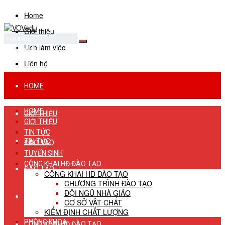
Home
Giới thiệu
Lịch làm việc
No Result
View All Result
Liên hệ
HOME
HOME
GIỚI THIỆU
GIỚI THIỆU
TIN TỨC
TIN TỨC
ĐÀO TẠO
TUYỂN SINH
CÔNG KHAI HĐ ĐÀO TẠO
ĐÀO TẠO
CÔNG KHAI HĐ ĐÀO TẠO
CHƯƠNG TRÌNH ĐÀO TẠO
ĐỘI NGŨ NHÀ GIÁO
TUYỂN SINH
CƠ SỞ VẬT CHẤT
KIỂM ĐỊNH CHẤT LƯỢNG
PHÒNG KHOA
CÔNG KHAI HĐ ĐÀO TẠO