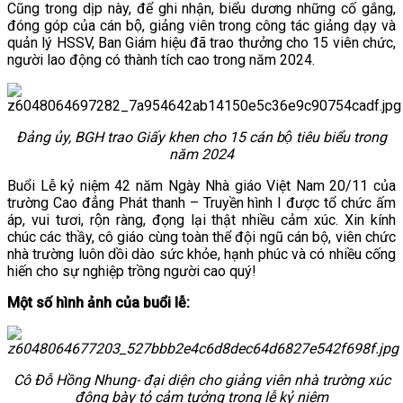
Cũng trong dịp này, để ghi nhận, biểu dương những cố gắng,
đóng góp của cán bộ, giảng viên trong công tác giảng dạy và
quản lý HSSV, Ban Giám hiệu đã trao thưởng cho 15 viên chức,
người lao động có thành tích cao trong năm 2024.
Đảng ủy, BGH trao Giấy khen cho 15 cán bộ tiêu biểu trong
năm 2024
Buổi Lễ kỷ niệm 42 năm Ngày Nhà giáo Việt Nam 20/11 của
trường Cao đẳng Phát thanh – Truyền hình I được tổ chức ấm
áp, vui tươi, rộn ràng, đọng lại thật nhiều cảm xúc. Xin kính
chúc các thầy, cô giáo cùng toàn thể đội ngũ cán bộ, viên chức
nhà trường luôn dồi dào sức khỏe, hạnh phúc và có nhiều cống
hiến cho sự nghiệp trồng người cao quý!
Một số hình ảnh của buổi lễ:
Cô Đỗ Hồng Nhung- đại diện cho giảng viên nhà trường xúc
động bày tỏ cảm tưởng trong lễ kỷ niệm