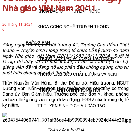
Nhà giáo Việt Nam 20/11
KHOA BÁO CHÍ TRUYỀN THÔNG
20 Tháng 11, 2024
KHOA CÔNG NGHỆ TRUYỀN THÔNG
0
PHÒNG BAN
Sáng ngày 19/11, tại Hội trường A1, Trường Cao đẳng Phát
thanh – Truyền hình I long trọng tổ chức Lễ Kỷ niệm 42 năm
Ngày Nhà giáo Việt Nam (20/11/1982-20/11/2024). Buổi lễ
PHÒNG ĐÀO TẠO VÀ CÔNG TÁC HSSSV
là dịp để thầy và trò nhà trường tri ân các thế hệ cán bộ,
giảng viên đã và đang nỗ lực phấn đấu không ngừng cho sự
phát triển chung của nhà trường
.
PHÒNG ĐẢM BẢO CHẤT LƯỢNG VÀ NCKH
Thầy Nguyễn Văn Hùng, Bí thư Đảng bộ, Hiệu trưởng; NGƯT
Dương Văn Tuẫn- Nguyên Hiệu trưởng cùng các thầy cô trong
PHÒNG HÀNH CHÍNH TỔNG HỢP
Đảng ủy, Ban Giám hiệu, Trưởng phó các đơn vị, khoa, phòng
và toàn thể giảng viên, người lao động, HSSV nhà trường dự lễ
kỷ niệm.
TT TUYỂN SINH DỊCH VỤ ĐÀO TẠO
NGHIÊN CỨU KHOA HỌC
Toàn cảnh buổi lễ