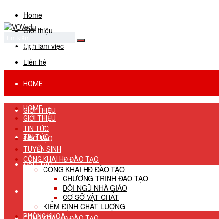
Home
Giới thiệu
Lịch làm việc
No Result
View All Result
Liên hệ
HOME
HOME
GIỚI THIỆU
GIỚI THIỆU
TIN TỨC
TIN TỨC
ĐÀO TẠO
TUYỂN SINH
CÔNG KHAI HĐ ĐÀO TẠO
ĐÀO TẠO
CÔNG KHAI HĐ ĐÀO TẠO
CHƯƠNG TRÌNH ĐÀO TẠO
ĐỘI NGŨ NHÀ GIÁO
TUYỂN SINH
CƠ SỞ VẬT CHẤT
KIỂM ĐỊNH CHẤT LƯỢNG
PHÒNG KHOA
CÔNG KHAI HĐ ĐÀO TẠO