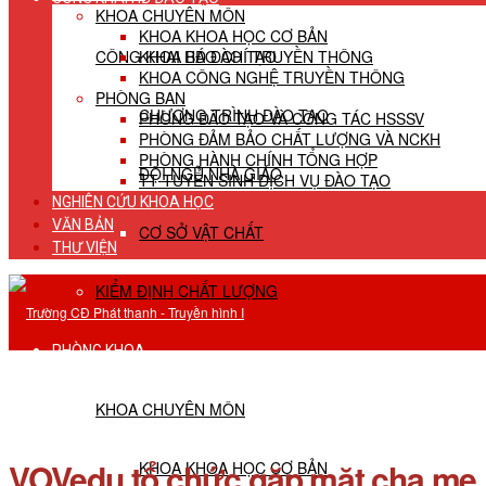
KHOA CHUYÊN MÔN
KHOA KHOA HỌC CƠ BẢN
CÔNG KHAI HĐ ĐÀO TẠO
KHOA BÁO CHÍ TRUYỀN THÔNG
KHOA CÔNG NGHỆ TRUYỀN THÔNG
PHÒNG BAN
CHƯƠNG TRÌNH ĐÀO TẠO
PHÒNG ĐÀO TẠO VÀ CÔNG TÁC HSSSV
PHÒNG ĐẢM BẢO CHẤT LƯỢNG VÀ NCKH
PHÒNG HÀNH CHÍNH TỔNG HỢP
ĐỘI NGŨ NHÀ GIÁO
TT TUYỂN SINH DỊCH VỤ ĐÀO TẠO
NGHIÊN CỨU KHOA HỌC
VĂN BẢN
CƠ SỞ VẬT CHẤT
THƯ VIỆN
KIỂM ĐỊNH CHẤT LƯỢNG
PHÒNG KHOA
KHOA CHUYÊN MÔN
VOVedu tổ chức gặp mặt cha m
KHOA KHOA HỌC CƠ BẢN