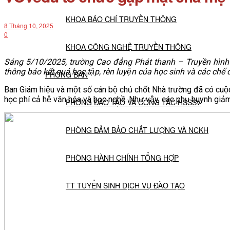
KHOA BÁO CHÍ TRUYỀN THÔNG
8 Tháng 10, 2025
0
KHOA CÔNG NGHỆ TRUYỀN THÔNG
Sáng 5/10/2025, trường Cao đẳng Phát thanh – Truyền hình I t
thông báo kết quả học tập, rèn luyện của học sinh và các c
PHÒNG BAN
Ban Giám hiệu và một số cán bộ chủ chốt Nhà trường đã có
học phí cả hệ văn hóa và học nghề. Như vậy, các phụ huynh giảm
PHÒNG ĐÀO TẠO VÀ CÔNG TÁC HSSSV
PHÒNG ĐẢM BẢO CHẤT LƯỢNG VÀ NCKH
PHÒNG HÀNH CHÍNH TỔNG HỢP
TT TUYỂN SINH DỊCH VỤ ĐÀO TẠO
NGHIÊN CỨU KHOA HỌC