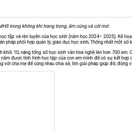
 CMHS
trong không khí trang trọng, ấm cúng và cởi mở.
ả học tập và rèn luyện của học sinh (năm học 2024– 2025); Kế ho
n pháp phối hợp quản lý, giáo dục học sinh; Thống nhất một số 
i 10, nâng tổng số học sinh văn hóa nghề lên hơn 700 em. Căn
uynh nắm được tình hình học tập của con em mình để có sự kết hợp q
riêng với cha mẹ để cùng nhau chia sẻ, tìm giải pháp giúp đỡ, động