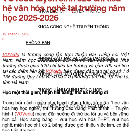
hệ văn hóa nghề tại trường năm
KHOA BÁO CHÍ TRUYỀN THÔNG
học 2025-2026
KHOA CÔNG NGHỆ TRUYỀN THÔNG
19 Tháng 6, 2025
0
PHÒNG BAN
VOVedu
là trường công lập trực thuộc Đài Tiếng nói Việt
PHÒNG ĐÀO TẠO VÀ CÔNG TÁC HSSSV
Nam. Năm học 2025-2026, đối với hệ văn hóa nghề, Nhà
trường được giao 320 chỉ tiêu tại trường và gần 700 chỉ tiêu
tại các điểm liên kết.
VOVedu
hiện đang đào tạo tại cơ sở 1 ở
PHÒNG ĐẢM BẢO CHẤT LƯỢNG VÀ NCKH
136 đường Quy Lưu và cơ sở 2 ở phường Lam Hạ, Tp Phủ Lý,
tỉnh Hà Nam.
PHÒNG HÀNH CHÍNH TỔNG HỢP
Học một thời gian, nhận hai bằng, mở ba hướng đi
Trong bối cảnh nhiều phụ huynh đang trăn trở giữa “học văn
TT TUYỂN SINH DỊCH VỤ ĐÀO TẠO
hóa hay học nghề”, thì Trường Cao đẳng Phát thanh – Truyền
hình I (
VOVedu
) mang đến hướng đi thứ ba tối ưu và bền vững
hơn cả: Học song bằng – vừa học văn hóa THPT, vừa học
NGHIÊN CỨU KHOA HỌC
nghề; miễn học phí, có 2 bằng, được giới thiệu việc làm, có thể
học tiếp đại học.