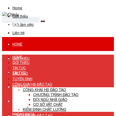
Home
Giới thiệu
Lịch làm việc
No Result
View All Result
Liên hệ
HOME
HOME
GIỚI THIỆU
GIỚI THIỆU
TIN TỨC
TIN TỨC
ĐÀO TẠO
TUYỂN SINH
CÔNG KHAI HĐ ĐÀO TẠO
ĐÀO TẠO
CÔNG KHAI HĐ ĐÀO TẠO
CHƯƠNG TRÌNH ĐÀO TẠO
ĐỘI NGŨ NHÀ GIÁO
TUYỂN SINH
CƠ SỞ VẬT CHẤT
KIỂM ĐỊNH CHẤT LƯỢNG
PHÒNG KHOA
CÔNG KHAI HĐ ĐÀO TẠO