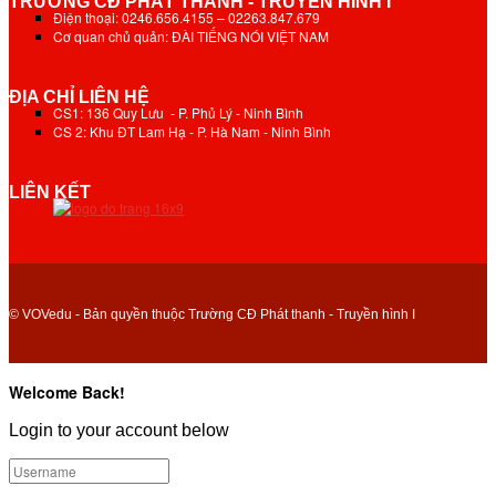
TRƯỜNG CĐ PHÁT THANH - TRUYỀN HÌNH I
Điện thoại: 0246.656.4155 – 02263.847.679
Cơ quan chủ quản: ĐÀI TIẾNG NÓI VIỆT NAM
ĐỊA CHỈ LIÊN HỆ
CS1: 136 Quy Lưu - P. Phủ Lý - Ninh Bình
CS 2: Khu ĐT Lam Hạ - P. Hà Nam - Ninh Bình
LIÊN KẾT
© VOVedu - Bản quyền thuộc Trường CĐ Phát thanh - Truyền hình I
Welcome Back!
Login to your account below