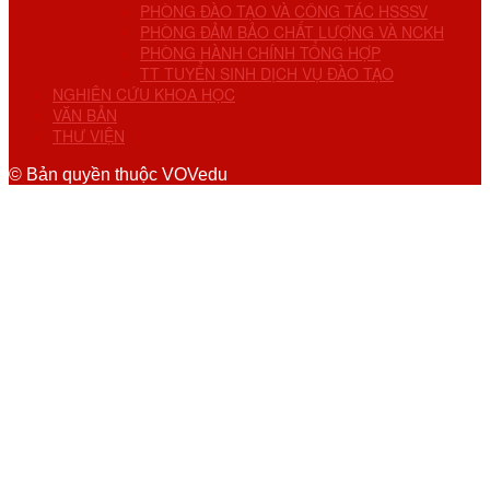
PHÒNG ĐÀO TẠO VÀ CÔNG TÁC HSSSV
PHÒNG ĐẢM BẢO CHẤT LƯỢNG VÀ NCKH
PHÒNG HÀNH CHÍNH TỔNG HỢP
TT TUYỂN SINH DỊCH VỤ ĐÀO TẠO
NGHIÊN CỨU KHOA HỌC
VĂN BẢN
THƯ VIỆN
© Bản quyền thuộc VOVedu