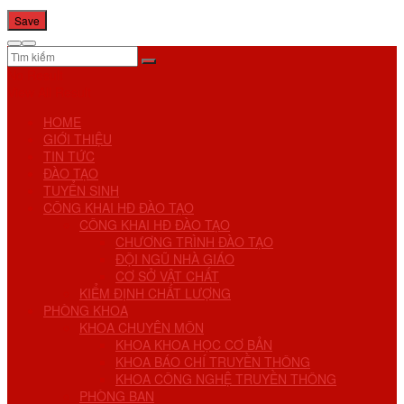
No Result
View All Result
HOME
GIỚI THIỆU
TIN TỨC
ĐÀO TẠO
TUYỂN SINH
CÔNG KHAI HĐ ĐÀO TẠO
CÔNG KHAI HĐ ĐÀO TẠO
CHƯƠNG TRÌNH ĐÀO TẠO
ĐỘI NGŨ NHÀ GIÁO
CƠ SỞ VẬT CHẤT
KIỂM ĐỊNH CHẤT LƯỢNG
PHÒNG KHOA
KHOA CHUYÊN MÔN
KHOA KHOA HỌC CƠ BẢN
KHOA BÁO CHÍ TRUYỀN THÔNG
KHOA CÔNG NGHỆ TRUYỀN THÔNG
PHÒNG BAN