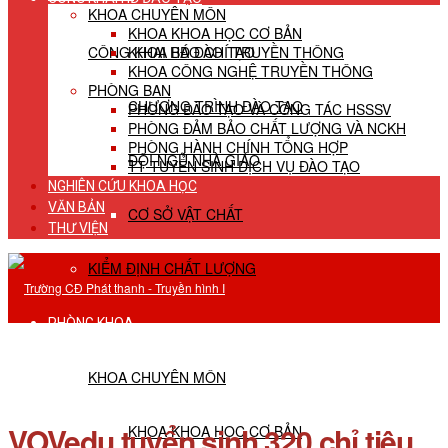
KHOA CHUYÊN MÔN
KHOA KHOA HỌC CƠ BẢN
CÔNG KHAI HĐ ĐÀO TẠO
KHOA BÁO CHÍ TRUYỀN THÔNG
KHOA CÔNG NGHỆ TRUYỀN THÔNG
PHÒNG BAN
CHƯƠNG TRÌNH ĐÀO TẠO
PHÒNG ĐÀO TẠO VÀ CÔNG TÁC HSSSV
PHÒNG ĐẢM BẢO CHẤT LƯỢNG VÀ NCKH
PHÒNG HÀNH CHÍNH TỔNG HỢP
ĐỘI NGŨ NHÀ GIÁO
TT TUYỂN SINH DỊCH VỤ ĐÀO TẠO
NGHIÊN CỨU KHOA HỌC
VĂN BẢN
CƠ SỞ VẬT CHẤT
THƯ VIỆN
KIỂM ĐỊNH CHẤT LƯỢNG
PHÒNG KHOA
KHOA CHUYÊN MÔN
VOVedu tuyển sinh 320 chỉ tiêu
KHOA KHOA HỌC CƠ BẢN