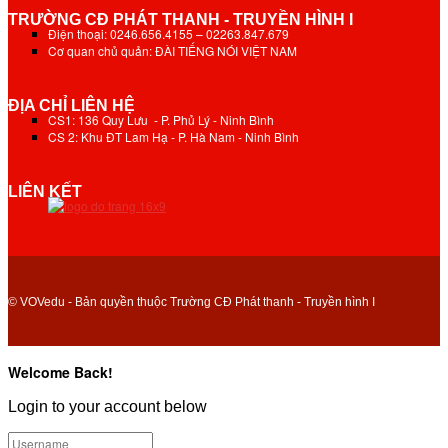
TRƯỜNG CĐ PHÁT THANH - TRUYỀN HÌNH I
Điện thoại: 0246.656.4155 – 02263.847.679
Cơ quan chủ quản: ĐÀI TIẾNG NÓI VIỆT NAM
ĐỊA CHỈ LIÊN HỆ
CS1: 136 Quy Lưu - P. Phủ Lý - Ninh Bình
CS 2: Khu ĐT Lam Hạ - P. Hà Nam - Ninh Bình
LIÊN KẾT
© VOVedu - Bản quyền thuộc Trường CĐ Phát thanh - Truyền hình I
Welcome Back!
Login to your account below