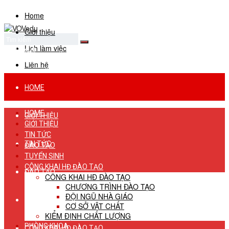
Home
Giới thiệu
Lịch làm việc
No Result
View All Result
Liên hệ
HOME
HOME
GIỚI THIỆU
GIỚI THIỆU
TIN TỨC
TIN TỨC
ĐÀO TẠO
TUYỂN SINH
CÔNG KHAI HĐ ĐÀO TẠO
ĐÀO TẠO
CÔNG KHAI HĐ ĐÀO TẠO
CHƯƠNG TRÌNH ĐÀO TẠO
ĐỘI NGŨ NHÀ GIÁO
TUYỂN SINH
CƠ SỞ VẬT CHẤT
KIỂM ĐỊNH CHẤT LƯỢNG
PHÒNG KHOA
CÔNG KHAI HĐ ĐÀO TẠO