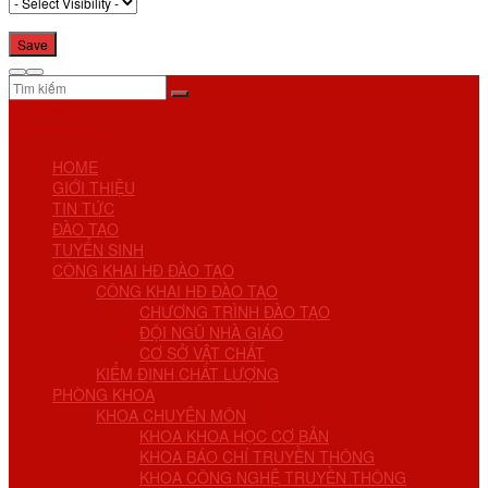
No Result
View All Result
HOME
GIỚI THIỆU
TIN TỨC
ĐÀO TẠO
TUYỂN SINH
CÔNG KHAI HĐ ĐÀO TẠO
CÔNG KHAI HĐ ĐÀO TẠO
CHƯƠNG TRÌNH ĐÀO TẠO
ĐỘI NGŨ NHÀ GIÁO
CƠ SỞ VẬT CHẤT
KIỂM ĐỊNH CHẤT LƯỢNG
PHÒNG KHOA
KHOA CHUYÊN MÔN
KHOA KHOA HỌC CƠ BẢN
KHOA BÁO CHÍ TRUYỀN THÔNG
KHOA CÔNG NGHỆ TRUYỀN THÔNG