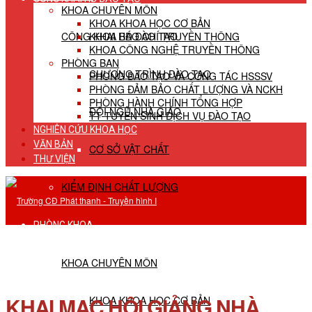
KHOA CHUYÊN MÔN
KHOA KHOA HỌC CƠ BẢN
CÔNG KHAI HĐ ĐÀO TẠO
KHOA BÁO CHÍ TRUYỀN THÔNG
KHOA CÔNG NGHỆ TRUYỀN THÔNG
PHÒNG BAN
CHƯƠNG TRÌNH ĐÀO TẠO
PHÒNG ĐÀO TẠO VÀ CÔNG TÁC HSSSV
PHÒNG ĐẢM BẢO CHẤT LƯỢNG VÀ NCKH
PHÒNG HÀNH CHÍNH TỔNG HỢP
ĐỘI NGŨ NHÀ GIÁO
TT TUYỂN SINH DỊCH VỤ ĐÀO TẠO
NGHIÊN CỨU KHOA HỌC
VĂN BẢN
CƠ SỞ VẬT CHẤT
THƯ VIỆN
KIỂM ĐỊNH CHẤT LƯỢNG
PHÒNG KHOA
KHOA CHUYÊN MÔN
KHAI MẠC HỘI GIẢNG NHÀ
KHOA KHOA HỌC CƠ BẢN