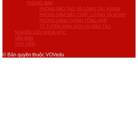
PHÒNG BAN
PHÒNG ĐÀO TẠO VÀ CÔNG TÁC HSSSV
PHÒNG ĐẢM BẢO CHẤT LƯỢNG VÀ NCKH
PHÒNG HÀNH CHÍNH TỔNG HỢP
TT TUYỂN SINH DỊCH VỤ ĐÀO TẠO
NGHIÊN CỨU KHOA HỌC
VĂN BẢN
THƯ VIỆN
© Bản quyền thuộc VOVedu