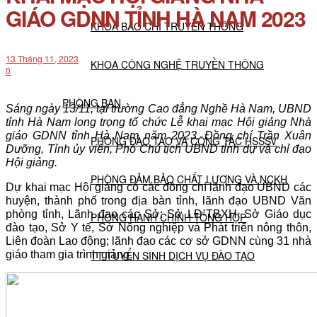
GIÁO GDNN TỈNH HÀ NAM 2023
KHOA BÁO CHÍ TRUYỀN THÔNG
13 Tháng 11, 2023
KHOA CÔNG NGHỆ TRUYỀN THÔNG
0
PHÒNG BAN
Sáng ngày 13/11, tại trường Cao đẳng Nghề Hà Nam, UBND
tỉnh Hà Nam long trọng tổ chức Lễ khai mạc Hội giảng Nhà
giáo GDNN tỉnh Hà Nam năm 2023. Đồng chí Trần Xuân
PHÒNG ĐÀO TẠO VÀ CÔNG TÁC HSSSV
Dưỡng, Tỉnh ủy viên, Phó Chủ tịch UBND tỉnh dự và chỉ đạo
Hội giảng.
PHÒNG ĐẢM BẢO CHẤT LƯỢNG VÀ NCKH
Dự khai mạc Hội giảng có các đồng chí lãnh đạo UBND các
huyện, thành phố trong địa bàn tỉnh, lãnh đạo UBND Văn
phòng tỉnh, Lãnh đạo các Sở: Sở LĐ-TBXH, Sở Giáo dục
PHÒNG HÀNH CHÍNH TỔNG HỢP
đào tạo, Sở Y tế, Sở Nông nghiệp và Phát triển nông thôn,
Liên đoàn Lao động; lãnh đạo các cơ sở GDNN cùng 31 nhà
giáo tham gia trình giảng.
TT TUYỂN SINH DỊCH VỤ ĐÀO TẠO
NGHIÊN CỨU KHOA HỌC