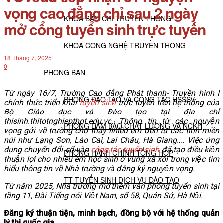
vọng cao đẳng chỉ sau 2 ngày
KHOA BÁO CHÍ TRUYỀN THÔNG
mở cổng tuyển sinh trực tuyến
KHOA CÔNG NGHỆ TRUYỀN THÔNG
18 Tháng 7, 2025
0
PHÒNG BAN
Từ ngày 16/7, Trường Cao đẳng Phát thanh- Truyền hình I
PHÒNG ĐÀO TẠO VÀ CÔNG TÁC HSSSV
chính thức triển khai
tuyển sinh
trực tuyến trên hệ thống của
Bộ Giáo dục và Đào tạo tại địa chỉ
thisinh.thitotnghiepthpt.edu.vn. Thông tin từ các nguyện
PHÒNG ĐẢM BẢO CHẤT LƯỢNG VÀ NCKH
vọng gửi về trường cho thấy nhiều em đến từ các tỉnh miền
núi như Lạng Sơn, Lào Cai, Lai Châu, Hà Giang…. Việc ứng
dụng chuyển đổi số vào
công tác tuyển sinh
đã tạo điều kiện
PHÒNG HÀNH CHÍNH TỔNG HỢP
thuận lợi cho nhiều em học sinh ở vùng xa xôi trong việc tìm
hiểu thông tin về Nhà trường và đăng ký nguyện vọng.
TT TUYỂN SINH DỊCH VỤ ĐÀO TẠO
Từ năm 2025, Nhà trường mở thêm văn phòng tuyển sinh tại
tầng 11, Đài Tiếng nói Việt Nam, số 58, Quán Sứ, Hà Nội.
NGHIÊN CỨU KHOA HỌC
Đăng ký thuận tiện, minh bạch, đồng bộ với hệ thống quản
lý thi quốc gia