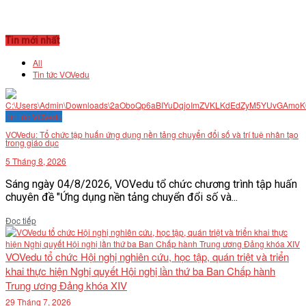
Tin mới nhất
All
Tin tức VOVedu
Tin tức VOVedu
VOVedu: Tổ chức tập huấn ứng dụng nền tảng chuyển đổi số và trí tuệ nhân tạo
trong giáo dục
5 Tháng 8, 2026
Sáng ngày 04/8/2026, VOVedu tổ chức chương trình tập huấn
chuyên đề "Ứng dụng nền tảng chuyển đổi số và...
Details
Đọc tiếp
VOVedu tổ chức Hội nghị nghiên cứu, học tập, quán triệt và triển
khai thực hiện Nghị quyết Hội nghị lần thứ ba Ban Chấp hành
Trung ương Đảng khóa XIV
29 Tháng 7, 2026