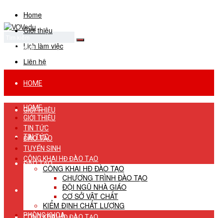
Home
Giới thiệu
Lịch làm việc
No Result
View All Result
Liên hệ
HOME
HOME
GIỚI THIỆU
GIỚI THIỆU
TIN TỨC
TIN TỨC
ĐÀO TẠO
TUYỂN SINH
CÔNG KHAI HĐ ĐÀO TẠO
ĐÀO TẠO
CÔNG KHAI HĐ ĐÀO TẠO
CHƯƠNG TRÌNH ĐÀO TẠO
ĐỘI NGŨ NHÀ GIÁO
TUYỂN SINH
CƠ SỞ VẬT CHẤT
KIỂM ĐỊNH CHẤT LƯỢNG
PHÒNG KHOA
CÔNG KHAI HĐ ĐÀO TẠO