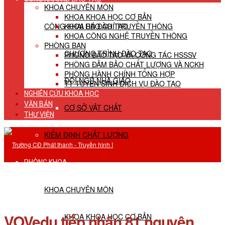
KHOA CHUYÊN MÔN
KHOA KHOA HỌC CƠ BẢN
CÔNG KHAI HĐ ĐÀO TẠO
KHOA BÁO CHÍ TRUYỀN THÔNG
KHOA CÔNG NGHỆ TRUYỀN THÔNG
PHÒNG BAN
CHƯƠNG TRÌNH ĐÀO TẠO
PHÒNG ĐÀO TẠO VÀ CÔNG TÁC HSSSV
PHÒNG ĐẢM BẢO CHẤT LƯỢNG VÀ NCKH
PHÒNG HÀNH CHÍNH TỔNG HỢP
ĐỘI NGŨ NHÀ GIÁO
TT TUYỂN SINH DỊCH VỤ ĐÀO TẠO
NGHIÊN CỨU KHOA HỌC
VĂN BẢN
CƠ SỞ VẬT CHẤT
THƯ VIỆN
KIỂM ĐỊNH CHẤT LƯỢNG
PHÒNG KHOA
KHOA CHUYÊN MÔN
VOVedu tiếp nhận 81 nguyện
KHOA KHOA HỌC CƠ BẢN