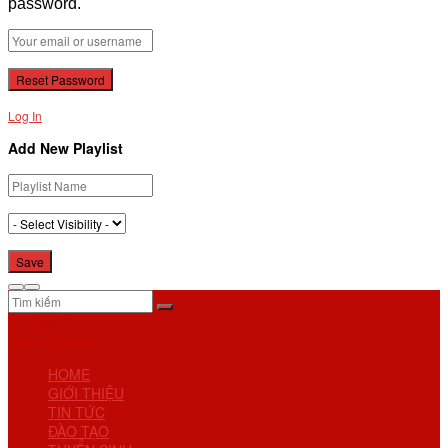
password.
Log In
Add New Playlist
No Result
View All Result
HOME
GIỚI THIỆU
TIN TỨC
ĐÀO TẠO