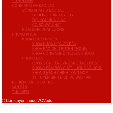
TUYỂN SINH
CÔNG KHAI HĐ ĐÀO TẠO
CÔNG KHAI HĐ ĐÀO TẠO
CHƯƠNG TRÌNH ĐÀO TẠO
ĐỘI NGŨ NHÀ GIÁO
CƠ SỞ VẬT CHẤT
KIỂM ĐỊNH CHẤT LƯỢNG
PHÒNG KHOA
KHOA CHUYÊN MÔN
KHOA KHOA HỌC CƠ BẢN
KHOA BÁO CHÍ TRUYỀN THÔNG
KHOA CÔNG NGHỆ TRUYỀN THÔNG
PHÒNG BAN
PHÒNG ĐÀO TẠO VÀ CÔNG TÁC HSSSV
PHÒNG ĐẢM BẢO CHẤT LƯỢNG VÀ NCKH
PHÒNG HÀNH CHÍNH TỔNG HỢP
TT TUYỂN SINH DỊCH VỤ ĐÀO TẠO
NGHIÊN CỨU KHOA HỌC
VĂN BẢN
THƯ VIỆN
© Bản quyền thuộc VOVedu