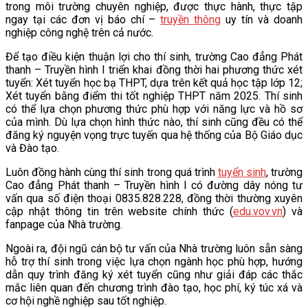
trong môi trường chuyên nghiệp, được thực hành, thực tập
ngay tại các đơn vị báo chí –
truyền thông
uy tín và doanh
nghiệp công nghệ trên cả nước.
Để tạo điều kiện thuận lợi cho thí sinh, trường Cao đẳng Phát
thanh – Truyền hình I triển khai đồng thời hai phương thức xét
tuyển: Xét tuyển học bạ THPT, dựa trên kết quả học tập lớp 12;
Xét tuyển bằng điểm thi tốt nghiệp THPT năm 2025. Thí sinh
có thể lựa chọn phương thức phù hợp với năng lực và hồ sơ
của mình. Dù lựa chọn hình thức nào, thí sinh cũng đều có thể
đăng ký nguyện vọng trực tuyến qua hệ thống của Bộ Giáo dục
và Đào tạo.
Luôn đồng hành cùng thí sinh trong quá trình
tuyển sinh
, trường
Cao đẳng Phát thanh – Truyền hình I có đường dây nóng tư
vấn qua số điện thoại 0835.828.228, đồng thời thường xuyên
cập nhật thông tin trên website chính thức (
edu.vov.vn
) và
fanpage của Nhà trường.
Ngoài ra, đội ngũ cán bộ tư vấn của Nhà trường luôn sẵn sàng
hỗ trợ thí sinh trong việc lựa chọn ngành học phù hợp, hướng
dẫn quy trình đăng ký xét tuyển cũng như giải đáp các thắc
mắc liên quan đến chương trình đào tạo, học phí, ký túc xá và
cơ hội nghề nghiệp sau tốt nghiệp.