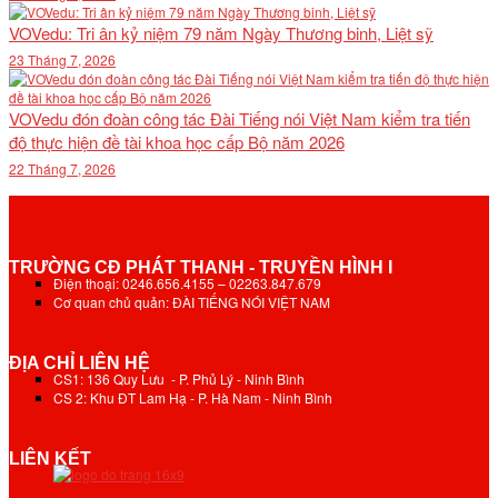
VOVedu: Tri ân kỷ niệm 79 năm Ngày Thương binh, Liệt sỹ
23 Tháng 7, 2026
VOVedu đón đoàn công tác Đài Tiếng nói Việt Nam kiểm tra tiến
độ thực hiện đề tài khoa học cấp Bộ năm 2026
22 Tháng 7, 2026
TRƯỜNG CĐ PHÁT THANH - TRUYỀN HÌNH I
Điện thoại: 0246.656.4155 – 02263.847.679
Cơ quan chủ quản: ĐÀI TIẾNG NÓI VIỆT NAM
ĐỊA CHỈ LIÊN HỆ
CS1: 136 Quy Lưu - P. Phủ Lý - Ninh Bình
CS 2: Khu ĐT Lam Hạ - P. Hà Nam - Ninh Bình
LIÊN KẾT