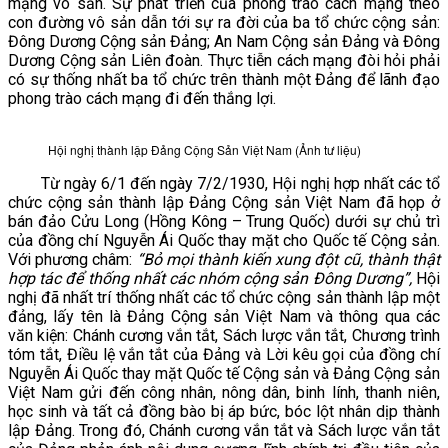
mạng vô sản. Sự phát triển của phong trào cách mạng theo
con đường vô sản dẫn tới sự ra đời của ba tổ chức cộng sản:
VĂN BẢN
Đông Dương Cộng sản Đảng; An Nam Cộng sản Đảng và Đông
Dương Cộng sản Liên đoàn. Thực tiễn cách mạng đòi hỏi phải
có sự thống nhất ba tổ chức trên thành một Đảng để lãnh đạo
THƯ VIỆN
phong trào cách mạng đi đến thắng lợi.
Hội nghị thành lập Đảng Cộng Sản Việt Nam (Ảnh tư liệu)
Từ ngày 6/1 đến ngày 7/2/1930, Hội nghị hợp nhất các tổ
chức cộng sản thành lập Đảng Cộng sản Việt Nam đã họp ở
bán đảo Cửu Long (Hồng Kông – Trung Quốc) dưới sự chủ trì
của đồng chí Nguyễn Ái Quốc thay mặt cho Quốc tế Cộng sản.
Với phương châm:
“Bỏ mọi thành kiến xung đột cũ, thành thật
hợp tác để thống nhất các nhóm cộng sản Đông Dương”,
Hội
nghị đã nhất trí thống nhất các tổ chức cộng sản thành lập một
đảng, lấy tên là Đảng Cộng sản Việt Nam và thông qua các
văn kiện: Chánh cương vắn tắt, Sách lược vắn tắt, Chương trình
tóm tắt, Điều lệ vắn tắt của Đảng và Lời kêu gọi của đồng chí
Nguyễn Ái Quốc thay mặt Quốc tế Cộng sản và Đảng Cộng sản
Việt Nam gửi đến công nhân, nông dân, binh lính, thanh niên,
học sinh và tất cả đồng bào bị áp bức, bóc lột nhân dịp thành
lập Đảng. Trong đó, Chánh cương vắn tắt và Sách lược vắn tắt