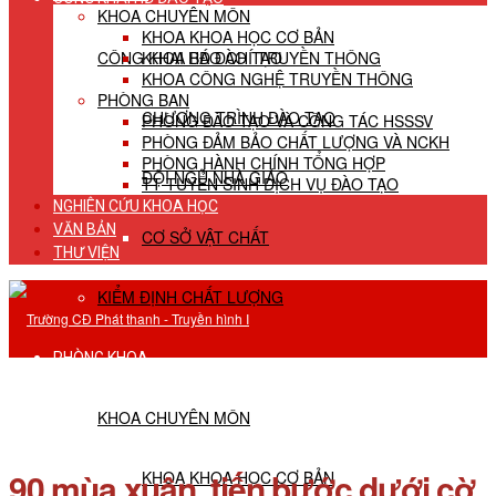
KHOA CHUYÊN MÔN
KHOA KHOA HỌC CƠ BẢN
CÔNG KHAI HĐ ĐÀO TẠO
KHOA BÁO CHÍ TRUYỀN THÔNG
KHOA CÔNG NGHỆ TRUYỀN THÔNG
PHÒNG BAN
CHƯƠNG TRÌNH ĐÀO TẠO
PHÒNG ĐÀO TẠO VÀ CÔNG TÁC HSSSV
PHÒNG ĐẢM BẢO CHẤT LƯỢNG VÀ NCKH
PHÒNG HÀNH CHÍNH TỔNG HỢP
ĐỘI NGŨ NHÀ GIÁO
TT TUYỂN SINH DỊCH VỤ ĐÀO TẠO
NGHIÊN CỨU KHOA HỌC
VĂN BẢN
CƠ SỞ VẬT CHẤT
THƯ VIỆN
KIỂM ĐỊNH CHẤT LƯỢNG
PHÒNG KHOA
KHOA CHUYÊN MÔN
90 mùa xuân, tiến bước dưới cờ
KHOA KHOA HỌC CƠ BẢN