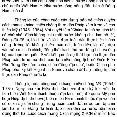
nước Việt Nam Dân chủ Cộng hòa nay là nước Cộng hòa xã hội
chủ nghĩa Việt Nam – Nhà nước công nông đầu tiên ở Đông
Nam châu Á.
Thắng lợi của công cuộc xây dựng, bảo vệ chính quyền
cách mạng, kháng chiến chống thực dân Pháp xâm lược và can
thiệp Mỹ (1945 -1954). Với quyết tâm “Chúng ta thà hy sinh tất
cả chứ nhất định không chịu mất nước, không chịu làm nô lệ”,
Đảng đã đề ra, tổ chức và lãnh đạo toàn dân thực hiện thành
công đường lối kháng chiến toàn dân, toàn diện, lâu dài, dựa
vào sức mình là chính, đồng thời tranh thủ sự đồng tình và ủng
hộ của bạn bè quốc tế với kết quả là sự thất bại của thực dân
Pháp xâm lươc mà đỉnh cao là chiến thắng lịch sử Điện Biên
Phủ “lừng lẫy năm châu, chấn động địa cầu”, buộc Chính phủ
Pháp phải ký kết Hiệp định Giơnevơ chấm dứt sự thống trị của
thực dân Pháp ở nước ta.
Thắng lợi của công cuộc kháng chiến chống Mỹ (1954-
1975). Ngay sau khi Hiệp định Giơnevơ được ký kết, với dã
tâm biến Việt Nam thành thuộc địa kiểu mới, đế quốc Mỹ phá
hoại Hiệp định Giơnevơ, biến miền Nam thành thuộc địa và căn
cứ quân sự của chúng. Trong hoàn cảnh đất nước tạm bị chia
làm hai miền, Đảng đã lãnh đạo nhân dân cả nước tiến hành
đồng thời hai cuộc cách mạng: Cách mạng XHCN ở miền Bắc