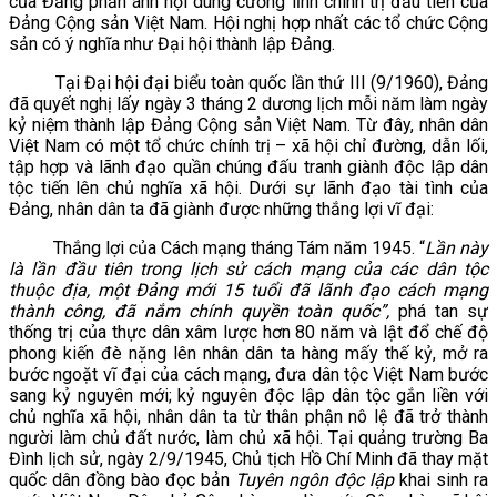
của Đảng phản ánh nội dung cương lĩnh chính trị đầu tiên của
Đảng Cộng sản Việt Nam. Hội nghị hợp nhất các tổ chức Cộng
sản có ý nghĩa như Đại hội thành lập Đảng.
Tại Đại hội đại biểu toàn quốc lần thứ III (9/1960), Đảng
đã quyết nghị lấy ngày 3 tháng 2 dương lịch mỗi năm làm ngày
kỷ niệm thành lập Đảng Cộng sản Việt Nam. Từ đây, nhân dân
Việt Nam có một tổ chức chính trị – xã hội chỉ đường, dẫn lối,
tập hợp và lãnh đạo quần chúng đấu tranh giành độc lập dân
tộc tiến lên chủ nghĩa xã hội. Dưới sự lãnh đạo tài tình của
Đảng, nhân dân ta đã giành được những thắng lợi vĩ đại:
Thắng lợi của Cách mạng tháng Tám năm 1945. “
Lần này
là lần đầu tiên trong lịch sử cách mạng của các dân tộc
thuộc địa, một Đảng mới 15 tuổi đã lãnh đạo cách mạng
thành công, đã nắm chính quyền toàn quốc”,
phá tan sự
thống trị của thực dân xâm lược hơn 80 năm và lật đổ chế độ
phong kiến đè nặng lên nhân dân ta hàng mấy thế kỷ, mở ra
bước ngoặt vĩ đại của cách mạng, đưa dân tộc Việt Nam bước
sang kỷ nguyên mới; kỷ nguyên độc lập dân tộc gắn liền với
chủ nghĩa xã hội, nhân dân ta từ thân phận nô lệ đã trở thành
người làm chủ đất nước, làm chủ xã hội. Tại quảng trường Ba
Đình lịch sử, ngày 2/9/1945, Chủ tịch Hồ Chí Minh đã thay mặt
quốc dân đồng bào đọc bản
Tuyên ngôn độc lập
khai sinh ra