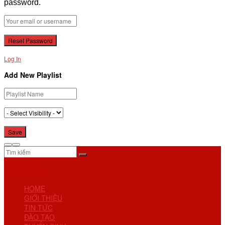
password.
Log In
Add New Playlist
No Result
View All Result
HOME
GIỚI THIỆU
TIN TỨC
ĐÀO TẠO