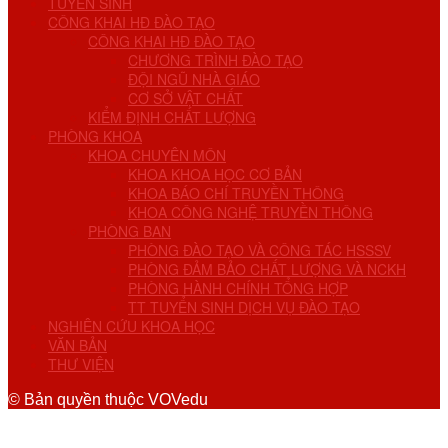
TUYỂN SINH
CÔNG KHAI HĐ ĐÀO TẠO
CÔNG KHAI HĐ ĐÀO TẠO
CHƯƠNG TRÌNH ĐÀO TẠO
ĐỘI NGŨ NHÀ GIÁO
CƠ SỞ VẬT CHẤT
KIỂM ĐỊNH CHẤT LƯỢNG
PHÒNG KHOA
KHOA CHUYÊN MÔN
KHOA KHOA HỌC CƠ BẢN
KHOA BÁO CHÍ TRUYỀN THÔNG
KHOA CÔNG NGHỆ TRUYỀN THÔNG
PHÒNG BAN
PHÒNG ĐÀO TẠO VÀ CÔNG TÁC HSSSV
PHÒNG ĐẢM BẢO CHẤT LƯỢNG VÀ NCKH
PHÒNG HÀNH CHÍNH TỔNG HỢP
TT TUYỂN SINH DỊCH VỤ ĐÀO TẠO
NGHIÊN CỨU KHOA HỌC
VĂN BẢN
THƯ VIỆN
© Bản quyền thuộc VOVedu