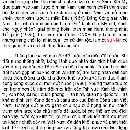
và cách mạng dân tộc dân chủ nhân dân ở miền Nam. Khi Mỹ
đưa quân vào xâm lược ở miền Nam, tiến hành chiến tranh cục
bộ đánh phá các căn cứ cách mạng ở miền Nam và mở rộng
chiến tranh xâm lược ra miền Bắc (1964), Đảng Cộng sản Việt
Nam đã lãnh đạo nhân dân hai miền “đánh cho Mỹ cút, đánh
cho Ngụy nhào”, giải phóng hoàn toàn miền Nam, thống nhất
Tổ quốc (1975), đưa cả nước đi lên CNXH. Đây là một trong
những trang chói lọi nhất của lịch sử dân tộc, là một
sự kiện
có
tầm quốc tế và có tính thời đại sâu sắc.
Thắng lợi của công cuộc đổi mới toàn diện đất nước. Khi
đất nước thống nhất, Đảng lãnh đạo nhân dân tiến hành cuộc
xây dựng và bảo vệ Tổ quốc xã hội chủ nghĩa. Trước tình hình
đất nước gặp nhiều khó khăn về kinh tế, đời sống nhân dân còn
thiếu thốn, Đảng ta đã chủ động khởi xướng và lãnh đạo thành
công công cuộc đổi mới đất nước (1986). Những thành tựu to
lớn trong hơn 30 năm đổi mới trên các lĩnh vực: Kinh tế, chính
trị, văn hoá, xã hội, quốc phòng – an ninh, quan hệ quốc tế… đã
khẳng định tính đúng đắn và sáng tạo của Đảng Cộng sản Việt
Nam. Từ một đất nước gánh chịu hậu quả nặng nề bởi chiến
tranh xâm lược của chủ nghĩa đế quốc, bị các thế lực thù địch
bao vây, cấm vận kinh tế, lại phải chịu nhiều tổn thất do thiên
tai khắc nghiệt gây ra, Việt Nam đã dần khôi phục và phát triển
kinh tế – xã hội; đời sống của các tầng lớp nhân dân lao động