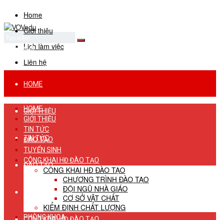
Home
Giới thiệu
Lịch làm việc
No Result
View All Result
Liên hệ
HOME
HOME
GIỚI THIỆU
GIỚI THIỆU
TIN TỨC
TIN TỨC
ĐÀO TẠO
TUYỂN SINH
CÔNG KHAI HĐ ĐÀO TẠO
ĐÀO TẠO
CÔNG KHAI HĐ ĐÀO TẠO
CHƯƠNG TRÌNH ĐÀO TẠO
ĐỘI NGŨ NHÀ GIÁO
TUYỂN SINH
CƠ SỞ VẬT CHẤT
KIỂM ĐỊNH CHẤT LƯỢNG
PHÒNG KHOA
CÔNG KHAI HĐ ĐÀO TẠO