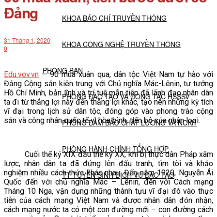
Đảng
KHOA BÁO CHÍ TRUYỀN THÔNG
31 Tháng 1, 2020
KHOA CÔNG NGHỆ TRUYỀN THÔNG
0
PHÒNG BAN
Edu.vov.vn
– 90 mùa xuân qua, dân tộc Việt Nam tự hào với
Đảng Cộng sản kiên trung với Chủ nghĩa Mác-Lênin, tư tưởng
Hồ Chí Minh, bản lĩnh và trí tuệ mẫn tiệp đã lãnh đạo nhân dân
PHÒNG ĐÀO TẠO VÀ CÔNG TÁC HSSSV
ta đi từ thắng lợi này đến thắng lợi khác, tạo nên những kỳ tích
vĩ đại trong lịch sử dân tộc, đóng góp vào phong trào cộng
sản và công nhân quốc tế vì hòa bình, tiến bộ của nhân loại.
PHÒNG ĐẢM BẢO CHẤT LƯỢNG VÀ NCKH
PHÒNG HÀNH CHÍNH TỔNG HỢP
Cuối thế kỷ XIX đầu thế kỷ XX, khi bị thực dân Pháp xâm
lược, nhân dân ta đã đứng lên đấu tranh, tìm tòi và khảo
nghiệm nhiều cách thức khác nhau. Đến năm 1920, Nguyễn Ái
TT TUYỂN SINH DỊCH VỤ ĐÀO TẠO
Quốc đến với chủ nghĩa Mác – Lênin, đến với Cách mạng
Tháng 10 Nga, vận dụng những thành tựu vĩ đại đó vào thực
tiễn của cách mạng Việt Nam và được nhân dân đón nhận,
NGHIÊN CỨU KHOA HỌC
cách mạng nước ta có một con đường mới – con đường cách