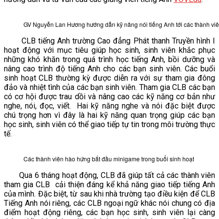
VĂN BẢN
GV Nguyễn Lan Hương hướng dẫn kỹ năng nói tiếng Anh tới các thành vi
THƯ VIỆN
CLB tiếng Anh trường Cao đẳng Phát thanh Truyền hình I
hoạt động với mục tiêu giúp học sinh, sinh viên khắc phục
những khó khăn trong quá trình học tiếng Anh, bồi dưỡng và
nâng cao trình độ tiếng Anh cho các bạn sinh viên. Các buổi
sinh hoạt CLB thường kỳ được diễn ra với sự tham gia đông
đảo và nhiệt tình của các bạn sinh viên. Tham gia CLB các bạn
có cơ hội được trau dồi và nâng cao các kỹ năng cơ bản như
nghe, nói, đọc, viết. Hai kỹ năng nghe và nói đặc biệt được
chú trọng hơn vì đây là hai kỹ năng quan trọng giúp các bạn
học sinh, sinh viên có thể giao tiếp tự tin trong môi trường thực
tế.
Các thành viên hào hứng bắt đầu minigame trong buổi sinh hoạt
Qua 6 tháng hoạt động, CLB đã giúp tất cả các thành viên
tham gia CLB cải thiện đáng kể khả năng giao tiếp tiếng Anh
của mình. Đặc biệt, từ sau khi nhà trường tạo điều kiện để CLB
Tiếng Anh nói riêng, các CLB ngoại ngữ khác nói chung có địa
điểm hoạt động riêng, các bạn học sinh, sinh viên lại càng