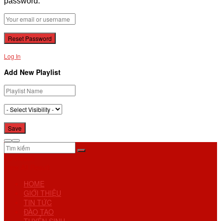
password.
Log In
Add New Playlist
No Result
View All Result
HOME
GIỚI THIỆU
TIN TỨC
ĐÀO TẠO