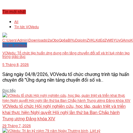
Tin mới nhất
All
Tin tức VOVedu
Tin tức VOVedu
VOVedu: Tổ chức tập huấn ứng dụng nền tảng chuyển đổi số và trí tuệ nhân tạo
trong giáo dục
5 Tháng 8, 2026
Sáng ngày 04/8/2026, VOVedu tổ chức chương trình tập huấn
chuyên đề "Ứng dụng nền tảng chuyển đổi số và...
Details
Đọc tiếp
VOVedu tổ chức Hội nghị nghiên cứu, học tập, quán triệt và triển
khai thực hiện Nghị quyết Hội nghị lần thứ ba Ban Chấp hành
Trung ương Đảng khóa XIV
29 Tháng 7, 2026