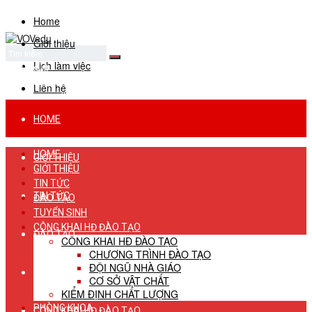
Home
Giới thiệu
Lịch làm việc
No Result
View All Result
Liên hệ
HOME
HOME
GIỚI THIỆU
GIỚI THIỆU
TIN TỨC
TIN TỨC
ĐÀO TẠO
TUYỂN SINH
CÔNG KHAI HĐ ĐÀO TẠO
ĐÀO TẠO
CÔNG KHAI HĐ ĐÀO TẠO
CHƯƠNG TRÌNH ĐÀO TẠO
ĐỘI NGŨ NHÀ GIÁO
TUYỂN SINH
CƠ SỞ VẬT CHẤT
KIỂM ĐỊNH CHẤT LƯỢNG
PHÒNG KHOA
CÔNG KHAI HĐ ĐÀO TẠO