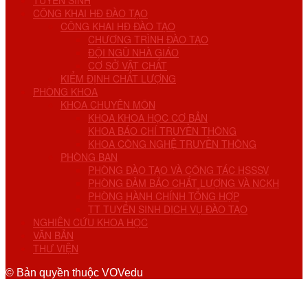
TUYỂN SINH
CÔNG KHAI HĐ ĐÀO TẠO
CÔNG KHAI HĐ ĐÀO TẠO
CHƯƠNG TRÌNH ĐÀO TẠO
ĐỘI NGŨ NHÀ GIÁO
CƠ SỞ VẬT CHẤT
KIỂM ĐỊNH CHẤT LƯỢNG
PHÒNG KHOA
KHOA CHUYÊN MÔN
KHOA KHOA HỌC CƠ BẢN
KHOA BÁO CHÍ TRUYỀN THÔNG
KHOA CÔNG NGHỆ TRUYỀN THÔNG
PHÒNG BAN
PHÒNG ĐÀO TẠO VÀ CÔNG TÁC HSSSV
PHÒNG ĐẢM BẢO CHẤT LƯỢNG VÀ NCKH
PHÒNG HÀNH CHÍNH TỔNG HỢP
TT TUYỂN SINH DỊCH VỤ ĐÀO TẠO
NGHIÊN CỨU KHOA HỌC
VĂN BẢN
THƯ VIỆN
© Bản quyền thuộc VOVedu