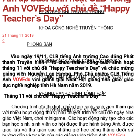
Anh VOVEdu với chủ đề “Happy
KHOA BÁO CHÍ TRUYỀN THÔNG
Teacher’s Day”
KHOA CÔNG NGHỆ TRUYỀN THÔNG
21 Tháng 11, 2019
0
PHÒNG BAN
Vào ngày 19/11, CLB tiếng Anh trường Cao đẳng Phát
PHÒNG ĐÀO TẠO VÀ CÔNG TÁC HSSSV
thanh Truyền hình I tổ chức thành công buổi sinh hoạt
tháng 11 với chủ đề “Happy Teacher’s Day” và chúc mừng
giảng viên Nguyễn Lan Hương, Phó Chủ nhiệm CLB Tiếng
PHÒNG ĐẢM BẢO CHẤT LƯỢNG VÀ NCKH
Anh
VOVEdu
vừa giành giải Nhất Hội giảng nhà giáo giáo
dục nghề nghiệp tỉnh Hà Nam năm 2019.
PHÒNG HÀNH CHÍNH TỔNG HỢP
Tháng 11 với chủ đề “Happy Teacher’s Day”
Chương trình đã thu hút nhiều học sinh, sinh viên tham gia
TT TUYỂN SINH DỊCH VỤ ĐÀO TẠO
với nhiều hoạt động thú vị như thuyết trình về chủ đề ngày Nhà
giáo Việt Nam, chơi minigame…Các hoạt động này tạo cho các
bạn học sinh, sinh viên cơ hội được thực hành tiếng Anh, được
NGHIÊN CỨU KHOA HỌC
giao lưu và thư giãn sau những giờ học căng thẳng dưới sự
hướng dẫn và tư vấn của các giảng viên tiếng Anh
VOVEdu
.