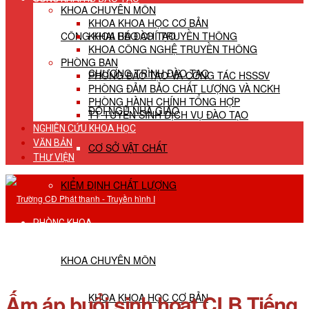
KHOA CHUYÊN MÔN
KHOA KHOA HỌC CƠ BẢN
CÔNG KHAI HĐ ĐÀO TẠO
KHOA BÁO CHÍ TRUYỀN THÔNG
KHOA CÔNG NGHỆ TRUYỀN THÔNG
PHÒNG BAN
CHƯƠNG TRÌNH ĐÀO TẠO
PHÒNG ĐÀO TẠO VÀ CÔNG TÁC HSSSV
PHÒNG ĐẢM BẢO CHẤT LƯỢNG VÀ NCKH
PHÒNG HÀNH CHÍNH TỔNG HỢP
ĐỘI NGŨ NHÀ GIÁO
TT TUYỂN SINH DỊCH VỤ ĐÀO TẠO
NGHIÊN CỨU KHOA HỌC
VĂN BẢN
CƠ SỞ VẬT CHẤT
THƯ VIỆN
KIỂM ĐỊNH CHẤT LƯỢNG
PHÒNG KHOA
KHOA CHUYÊN MÔN
Ấm áp buổi sinh hoạt CLB Tiếng
KHOA KHOA HỌC CƠ BẢN