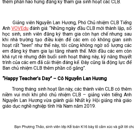
thêm phần hào hứng đăng ký tham gia sinh hoạt các CLB.
Giảng viên Nguyễn Lan Hương, Phó Chủ nhiệm CLB Tiếng
Anh
VOVEdu
đánh giá: “Những ngày đầu CLB mới thành lập, số
học sinh, sinh viên đăng ký tham gia còn hạn chế nhưng sau
khi nhà trường tạo điều kiện để các em có không gian sinh
hoạt rất “teen” như thế này, tôi cũng không ngờ số lượng các
em đăng ký tham gia lại tăng nhanh thế. Mới đầu các em còn
khá rụt rè nhưng đến buổi sinh hoạt tháng này, kỹ năng thuyết
trình của các em đã cải thiện đáng kể. Đây cũng là động lực để
Ban chủ nhiệm CLB thêm phần cố gắng”.
“Happy Teacher’s Day” – Cô
Nguyễn Lan Hương
Trong tháng sinh hoạt lần này, các thành viên CLB có thêm
niềm vui mới khi phó chủ nhiệm CLB – giảng viên tiếng Anh
Nguyễn Lan Hương vừa giành giải Nhất kỳ Hội giảng nhà giáo
giáo dục nghề nghiệp tỉnh Hà Nam năm 2019.
Bạn Phương Thảo, sinh viên lớp Kế toán K16 bày tỏ cảm xúc và gửi lời c