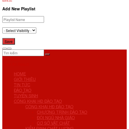
Add New Playlist
No Result
View All Result
HOME
GIỚI THIỆU
TIN TỨC
ĐÀO TẠO
TUYỂN SINH
CÔNG KHAI HĐ ĐÀO TẠO
CÔNG KHAI HĐ ĐÀO TẠO
CHƯƠNG TRÌNH ĐÀO TẠO
ĐỘI NGŨ NHÀ GIÁO
CƠ SỞ VẬT CHẤT
KIỂM ĐỊNH CHẤT LƯỢNG