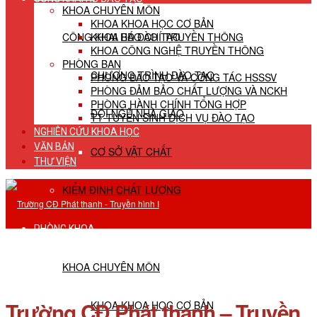
KHOA CHUYÊN MÔN
KHOA KHOA HỌC CƠ BẢN
CÔNG KHAI HĐ ĐÀO TẠO
KHOA BÁO CHÍ TRUYỀN THÔNG
KHOA CÔNG NGHỆ TRUYỀN THÔNG
PHÒNG BAN
CHƯƠNG TRÌNH ĐÀO TẠO
PHÒNG ĐÀO TẠO VÀ CÔNG TÁC HSSSV
PHÒNG ĐẢM BẢO CHẤT LƯỢNG VÀ NCKH
PHÒNG HÀNH CHÍNH TỔNG HỢP
ĐỘI NGŨ NHÀ GIÁO
TT TUYỂN SINH DỊCH VỤ ĐÀO TẠO
NGHIÊN CỨU KHOA HỌC
VĂN BẢN
CƠ SỞ VẬT CHẤT
THƯ VIỆN
KIỂM ĐỊNH CHẤT LƯỢNG
PHÒNG KHOA
KHOA CHUYÊN MÔN
Trường CĐ Phát thanh – Truyền
KHOA KHOA HỌC CƠ BẢN