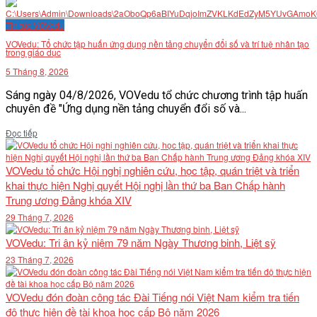
VĂN BẢN
Tin tức VOVedu
VOVedu: Tổ chức tập huấn ứng dụng nền tảng chuyển đổi số và trí tuệ nhân tạo
trong giáo dục
THƯ VIỆN
5 Tháng 8, 2026
Sáng ngày 04/8/2026, VOVedu tổ chức chương trình tập huấn
chuyên đề "Ứng dụng nền tảng chuyển đổi số và...
Details
Đọc tiếp
VOVedu tổ chức Hội nghị nghiên cứu, học tập, quán triệt và triển
khai thực hiện Nghị quyết Hội nghị lần thứ ba Ban Chấp hành
Trung ương Đảng khóa XIV
29 Tháng 7, 2026
VOVedu: Tri ân kỷ niệm 79 năm Ngày Thương binh, Liệt sỹ
23 Tháng 7, 2026
VOVedu đón đoàn công tác Đài Tiếng nói Việt Nam kiểm tra tiến
độ thực hiện đề tài khoa học cấp Bộ năm 2026