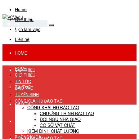
Home
Giới thiệu
Lịch làm việc
No Result
View All Result
Liên hệ
HOME
HOME
GIỚI THIỆU
GIỚI THIỆU
TIN TỨC
TIN TỨC
ĐÀO TẠO
TUYỂN SINH
CÔNG KHAI HĐ ĐÀO TẠO
ĐÀO TẠO
CÔNG KHAI HĐ ĐÀO TẠO
CHƯƠNG TRÌNH ĐÀO TẠO
ĐỘI NGŨ NHÀ GIÁO
TUYỂN SINH
CƠ SỞ VẬT CHẤT
KIỂM ĐỊNH CHẤT LƯỢNG
PHÒNG KHOA
CÔNG KHAI HĐ ĐÀO TẠO