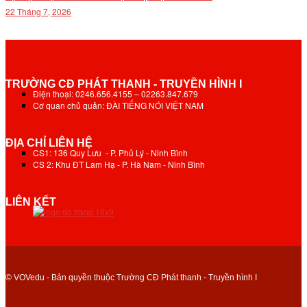
22 Tháng 7, 2026
TRƯỜNG CĐ PHÁT THANH - TRUYỀN HÌNH I
Điện thoại: 0246.656.4155 – 02263.847.679
Cơ quan chủ quản: ĐÀI TIẾNG NÓI VIỆT NAM
ĐỊA CHỈ LIÊN HỆ
CS1: 136 Quy Lưu - P. Phủ Lý - Ninh Bình
CS 2: Khu ĐT Lam Hạ - P. Hà Nam - Ninh Bình
LIÊN KẾT
© VOVedu - Bản quyền thuộc Trường CĐ Phát thanh - Truyền hình I