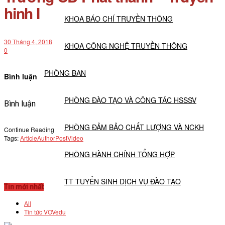
hinh I
KHOA BÁO CHÍ TRUYỀN THÔNG
30 Tháng 4, 2018
KHOA CÔNG NGHỆ TRUYỀN THÔNG
0
PHÒNG BAN
Bình luận
PHÒNG ĐÀO TẠO VÀ CÔNG TÁC HSSSV
Bình luận
PHÒNG ĐẢM BẢO CHẤT LƯỢNG VÀ NCKH
Continue Reading
Tags:
Article
Author
Post
Video
PHÒNG HÀNH CHÍNH TỔNG HỢP
TT TUYỂN SINH DỊCH VỤ ĐÀO TẠO
Tin mới nhất
All
NGHIÊN CỨU KHOA HỌC
Tin tức VOVedu