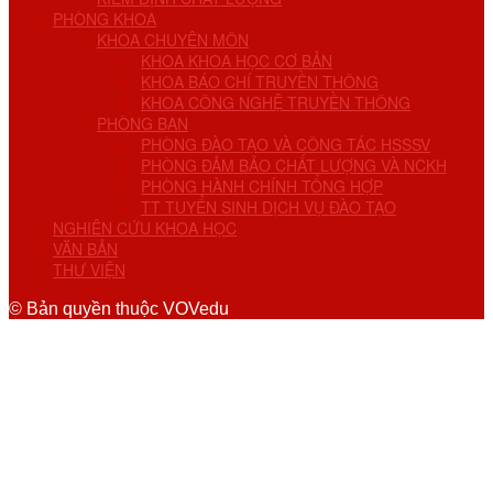
PHÒNG KHOA
KHOA CHUYÊN MÔN
KHOA KHOA HỌC CƠ BẢN
KHOA BÁO CHÍ TRUYỀN THÔNG
KHOA CÔNG NGHỆ TRUYỀN THÔNG
PHÒNG BAN
PHÒNG ĐÀO TẠO VÀ CÔNG TÁC HSSSV
PHÒNG ĐẢM BẢO CHẤT LƯỢNG VÀ NCKH
PHÒNG HÀNH CHÍNH TỔNG HỢP
TT TUYỂN SINH DỊCH VỤ ĐÀO TẠO
NGHIÊN CỨU KHOA HỌC
VĂN BẢN
THƯ VIỆN
© Bản quyền thuộc VOVedu