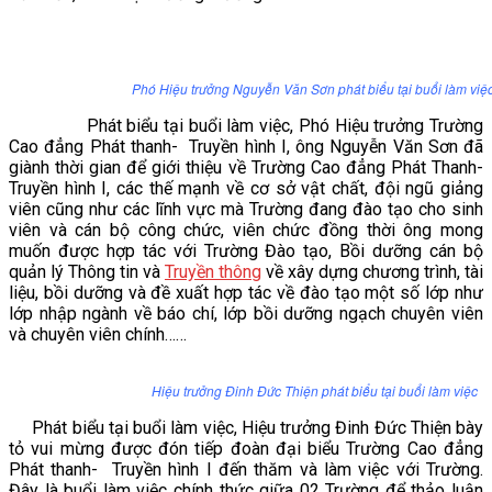
VĂN BẢN
THƯ VIỆN
Phó Hiệu trưởng Nguyễn Văn Sơn phát biểu tại buổi làm việ
Phát biểu tại buổi làm việc, Phó Hiệu trưởng Trường
Cao đẳng Phát thanh- Truyền hình I, ông Nguyễn Văn Sơn đã
giành thời gian để giới thiệu về Trường Cao đẳng Phát Thanh-
Truyền hình I, các thế mạnh về cơ sở vật chất, đội ngũ giảng
viên cũng như các lĩnh vực mà Trường đang đào tạo cho sinh
viên và cán bộ công chức, viên chức đồng thời ông mong
muốn được hợp tác với Trường Đào tạo, Bồi dưỡng cán bộ
quản lý Thông tin và
Truyền thông
về xây dựng chương trình, tài
liệu, bồi dưỡng và đề xuất hợp tác về đào tạo một số lớp như
lớp nhập ngành về báo chí, lớp bồi dưỡng ngạch chuyên viên
và chuyên viên chính……
Hiệu trưởng Đinh Đức Thiện phát biểu tại buổi làm việc
Phát biểu tại buổi làm việc, Hiệu trưởng Đinh Đức Thiện bày
tỏ vui mừng được đón tiếp đoàn đại biểu Trường Cao đẳng
Phát thanh- Truyền hình I đến thăm và làm việc với Trường.
Đây là buổi làm việc chính thức giữa 02 Trường để thảo luận