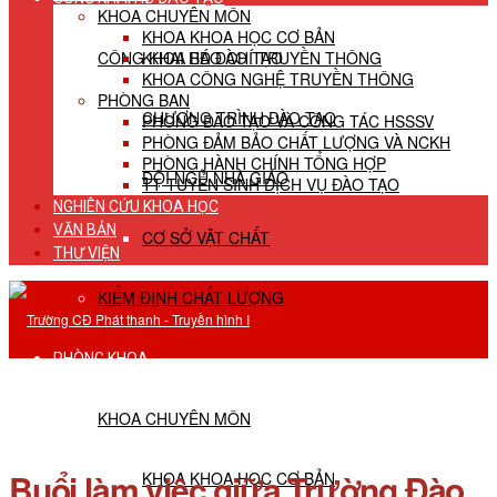
KHOA CHUYÊN MÔN
KHOA KHOA HỌC CƠ BẢN
CÔNG KHAI HĐ ĐÀO TẠO
KHOA BÁO CHÍ TRUYỀN THÔNG
KHOA CÔNG NGHỆ TRUYỀN THÔNG
PHÒNG BAN
CHƯƠNG TRÌNH ĐÀO TẠO
PHÒNG ĐÀO TẠO VÀ CÔNG TÁC HSSSV
PHÒNG ĐẢM BẢO CHẤT LƯỢNG VÀ NCKH
PHÒNG HÀNH CHÍNH TỔNG HỢP
ĐỘI NGŨ NHÀ GIÁO
TT TUYỂN SINH DỊCH VỤ ĐÀO TẠO
NGHIÊN CỨU KHOA HỌC
VĂN BẢN
CƠ SỞ VẬT CHẤT
THƯ VIỆN
KIỂM ĐỊNH CHẤT LƯỢNG
PHÒNG KHOA
KHOA CHUYÊN MÔN
Buổi làm việc giữa Trường Đào
KHOA KHOA HỌC CƠ BẢN