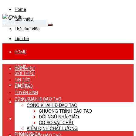
Home
Giới thiệu
Lịch làm việc
No Result
View All Result
Liên hệ
HOME
HOME
GIỚI THIỆU
GIỚI THIỆU
TIN TỨC
TIN TỨC
ĐÀO TẠO
TUYỂN SINH
CÔNG KHAI HĐ ĐÀO TẠO
ĐÀO TẠO
CÔNG KHAI HĐ ĐÀO TẠO
CHƯƠNG TRÌNH ĐÀO TẠO
ĐỘI NGŨ NHÀ GIÁO
TUYỂN SINH
CƠ SỞ VẬT CHẤT
KIỂM ĐỊNH CHẤT LƯỢNG
PHÒNG KHOA
CÔNG KHAI HĐ ĐÀO TẠO