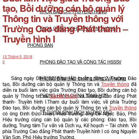
tạo, Bồi dưỡng cán bộ quản lý
KHOA BÁO CHÍ TRUYỀN THÔNG
Thông tin và Truyền thông với
Trường Cao đẳng Phát thanh –
KHOA CÔNG NGHỆ TRUYỀN THÔNG
Truyền hình I
PHÒNG BAN
13 Tháng 5, 2018
PHÒNG ĐÀO TẠO VÀ CÔNG TÁC HSSSV
0
Sáng ngày 08/5/2018 tại Hội trường tầng 2, Trường Đào
PHÒNG ĐẢM BẢO CHẤT LƯỢNG VÀ NCKH
tạo, Bồi dưỡng cán bộ quản lý Thông tin và
Truyền thông
đã
diễn ra buổi làm việc giữa Trường Đào tạo, Bồi dưỡng cán bộ
PHÒNG HÀNH CHÍNH TỔNG HỢP
quản lý Thông tin và
Truyền thông
và Trường Cao đẳng Phát
thanh- Truyền hình I.
Tham dự buổi làm việc, về phía Trường
Đào tạo, Bồi dưỡng cán bộ quản lý Thông tin và
Truyền thông
TT TUYỂN SINH DỊCH VỤ ĐÀO TẠO
có ông Đinh Đức Thiện, Hiệu trưởng; ông Lê Ngọc Bảo, Phó
Hiệu trưởng cùng cán bộ quản lý các phòng: Đào tạo, Bồi
dưỡng, Trung tâm Tư vấn và Dịch vụ, Kế hoạch – Tài chính. Về
NGHIÊN CỨU KHOA HỌC
phía Trường Cao đẳng Phát thanh-Truyền hình I có ông Nguyễn
Văn Sơn, Phó Hiệu trưởng Trường.