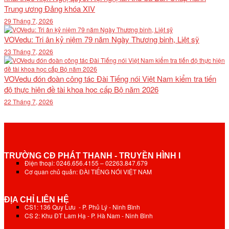
Trung ương Đảng khóa XIV
29 Tháng 7, 2026
VOVedu: Tri ân kỷ niệm 79 năm Ngày Thương binh, Liệt sỹ
23 Tháng 7, 2026
VOVedu đón đoàn công tác Đài Tiếng nói Việt Nam kiểm tra tiến
độ thực hiện đề tài khoa học cấp Bộ năm 2026
22 Tháng 7, 2026
TRƯỜNG CĐ PHÁT THANH - TRUYỀN HÌNH I
Điện thoại: 0246.656.4155 – 02263.847.679
Cơ quan chủ quản: ĐÀI TIẾNG NÓI VIỆT NAM
ĐỊA CHỈ LIÊN HỆ
CS1: 136 Quy Lưu - P. Phủ Lý - Ninh Bình
CS 2: Khu ĐT Lam Hạ - P. Hà Nam - Ninh Bình