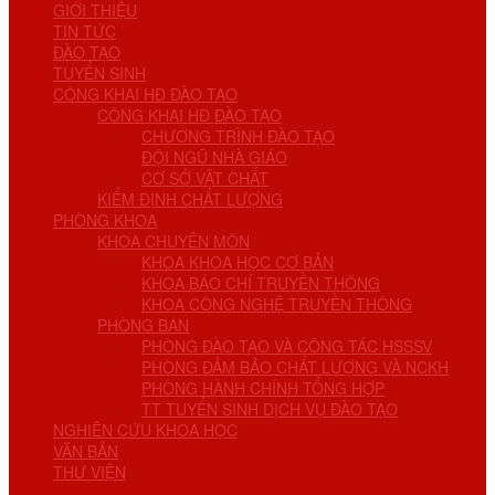
GIỚI THIỆU
TIN TỨC
ĐÀO TẠO
TUYỂN SINH
CÔNG KHAI HĐ ĐÀO TẠO
CÔNG KHAI HĐ ĐÀO TẠO
CHƯƠNG TRÌNH ĐÀO TẠO
ĐỘI NGŨ NHÀ GIÁO
CƠ SỞ VẬT CHẤT
KIỂM ĐỊNH CHẤT LƯỢNG
PHÒNG KHOA
KHOA CHUYÊN MÔN
KHOA KHOA HỌC CƠ BẢN
KHOA BÁO CHÍ TRUYỀN THÔNG
KHOA CÔNG NGHỆ TRUYỀN THÔNG
PHÒNG BAN
PHÒNG ĐÀO TẠO VÀ CÔNG TÁC HSSSV
PHÒNG ĐẢM BẢO CHẤT LƯỢNG VÀ NCKH
PHÒNG HÀNH CHÍNH TỔNG HỢP
TT TUYỂN SINH DỊCH VỤ ĐÀO TẠO
NGHIÊN CỨU KHOA HỌC
VĂN BẢN
THƯ VIỆN