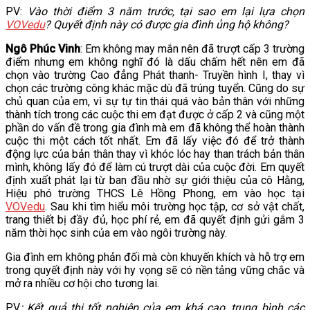
PV:
Vào thời điểm 3 năm trước, tại sao em lại lựa chọn
VĂN BẢN
VOVedu
? Quyết định này có được gia đình ủng hộ không?
Ngô Phúc Vinh
: Em không may mắn nên đã trượt cấp 3 trường
THƯ VIỆN
điểm nhưng em không nghĩ đó là dấu chấm hết nên em đã
chọn vào trường Cao đẳng Phát thanh- Truyền hình I, thay vì
chọn các trường công khác mặc dù đã trúng tuyển. Cũng do sự
chủ quan của em, vì sự tự tin thái quá vào bản thân với những
thành tích trong các cuộc thi em đạt được ở cấp 2 và cũng một
phần do vấn đề trong gia đình mà em đã không thể hoàn thành
cuộc thi một cách tốt nhất. Em đã lấy việc đó để trở thành
động lực của bản thân thay vì khóc lóc hay than trách bản thân
mình, không lấy đó để làm cú trượt dài của cuộc đời. Em quyết
định xuất phát lại từ ban đầu nhờ sự giới thiệu của cô Hằng,
Hiệu phó trường THCS Lê Hồng Phong, em vào học tại
VOVedu
. Sau khi tìm hiểu môi trường học tập, cơ sở vật chất,
trang thiết bị đầy đủ, học phí rẻ, em đã quyết định gửi gắm 3
năm thời học sinh của em vào ngôi trường này.
Gia đình em không phản đối mà còn khuyến khích và hỗ trợ em
trong quyết định này với hy vọng sẽ có nền tảng vững chắc và
mở ra nhiều cơ hội cho tương lai.
PV
: Kết quả thi tốt nghiệp của em khá cao, trung bình các