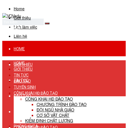
Home
Giới thiệu
Lịch làm việc
No Result
View All Result
Liên hệ
HOME
HOME
GIỚI THIỆU
GIỚI THIỆU
TIN TỨC
TIN TỨC
ĐÀO TẠO
TUYỂN SINH
CÔNG KHAI HĐ ĐÀO TẠO
ĐÀO TẠO
CÔNG KHAI HĐ ĐÀO TẠO
CHƯƠNG TRÌNH ĐÀO TẠO
ĐỘI NGŨ NHÀ GIÁO
TUYỂN SINH
CƠ SỞ VẬT CHẤT
KIỂM ĐỊNH CHẤT LƯỢNG
PHÒNG KHOA
CÔNG KHAI HĐ ĐÀO TẠO