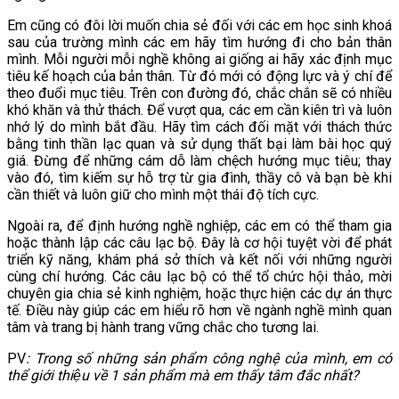
Em cũng có đôi lời muốn chia sẻ đối với các em học sinh khoá
sau của trường mình các em hãy tìm hướng đi cho bản thân
mình. Mỗi người mỗi nghề không ai giống ai hãy xác định mục
tiêu kế hoạch của bản thân. Từ đó mới có động lực và ý chí để
theo đuổi mục tiêu. Trên con đường đó, chắc chắn sẽ có nhiều
khó khăn và thử thách. Để vượt qua, các em cần kiên trì và luôn
nhớ lý do mình bắt đầu. Hãy tìm cách đối mặt với thách thức
bằng tinh thần lạc quan và sử dụng thất bại làm bài học quý
giá. Đừng để những cám dỗ làm chệch hướng mục tiêu; thay
vào đó, tìm kiếm sự hỗ trợ từ gia đình, thầy cô và bạn bè khi
cần thiết và luôn giữ cho mình một thái độ tích cực.
Ngoài ra, để định hướng nghề nghiệp, các em có thể tham gia
hoặc thành lập các câu lạc bộ. Đây là cơ hội tuyệt vời để phát
triển kỹ năng, khám phá sở thích và kết nối với những người
cùng chí hướng. Các câu lạc bộ có thể tổ chức hội thảo, mời
chuyên gia chia sẻ kinh nghiệm, hoặc thực hiện các dự án thực
tế. Điều này giúp các em hiểu rõ hơn về ngành nghề mình quan
tâm và trang bị hành trang vững chắc cho tương lai.
PV
: Trong số những sản phẩm công nghệ của mình, em có
thể giới thiệu về 1 sản phẩm mà em thấy tâm đắc nhất?