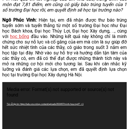
môn đạt 7,81 điểm, em cũng có giấy báo trúng tuyển của 1
số trường Đại học rồi, em quyết định sẽ học tại trường nào?
Ngô Phúc Vinh:
Hiện tại, em đã nhận được thư báo trúng
tuyển sớm và tuyển thẳng từ một số trường Đại học như Đại
học Bách khoa, Đại học Thủy Lợi, Đại học Xây dựng, …, cùng
với
học bổng
đầu vào. Những kết quả này không chỉ là minh
chứng cho sự nỗ lực và cố gắng của em mà còn là sự giúp đỡ
hết sức nhiệt tình của các thầy, cô giáo trong suốt 3 năm em
học tập tại đây. Nhờ vào sự hỗ trợ và hướng dẫn tận tâm của
các thầy cô, em đã có thể đạt được những thành tích này và
mở ra những cơ hội mới cho tương lai. Sau khi cân nhắc kỹ
lưỡng và đánh giá các lựa chọn, em đã quyết định lựa chọn
học tại trường Đại học Xây dựng Hà Nội.
Trình
chơi
Media error: Format(s) not supported or source(s) not
Video
found
Tải về tệp tin: https://edu.vov.vn/wp-content/uploads/2024/07/minh-hoa.mp4?_=1