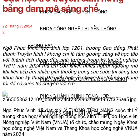
bằng đam mê sáng chế
KHOA BÁO CHÍ TRUYỀN THÔNG
22 Tháng 7, 2024
KHOA CÔNG NGHỆ TRUYỀN THÔNG
0
PHÒNG BAN
Ngô Phúc Vinh, học sinh lớp 12C1, trường Cao đẳng Phát
thanh-Truyền hình I không chỉ là tấm gương sáng về học tập
với thành tích đứng đầu nhà trường trong kỳ thi tốt nghiệp
PHÒNG ĐÀO TẠO VÀ CÔNG TÁC HSSSV
THPT năm 2024 mà em còn khiến nhiều người ngưỡng mộ
khi liên tiếp ẵm nhiều giải thưởng trong các cuộc thi sáng tạo
khoa học kỹ thuật. Để hiểu hơn về chàng trai trẻ này, chúng
PHÒNG ĐẢM BẢO CHẤT LƯỢNG VÀ NCKH
tôi đã có cuộc trò chuyện với em.
PHÒNG HÀNH CHÍNH TỔNG HỢP
Ngô Phúc Vinh đã đạt giải Ý TƯỞNG TIỀM NĂNG cuộc thi Ý
TT TUYỂN SINH DỊCH VỤ ĐÀO TẠO
tưởng khoa học/Khởi nghiệp trong học sinh THPT, do Học viện
Nông nghiệp Việt Nam (VNUA) tổ chức, chào mừng Ngày Khoa
học công nghệ Việt Nam và Tháng Khoa học công nghệ VNUA
NGHIÊN CỨU KHOA HỌC
năm 2024