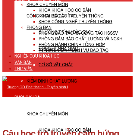
KHOA CHUYÊN MÔN
KHOA KHOA HỌC CƠ BẢN
CÔNG KHAI HĐ ĐÀO TẠO
KHOA BÁO CHÍ TRUYỀN THÔNG
KHOA CÔNG NGHỆ TRUYỀN THÔNG
PHÒNG BAN
CHƯƠNG TRÌNH ĐÀO TẠO
PHÒNG ĐÀO TẠO VÀ CÔNG TÁC HSSSV
PHÒNG ĐẢM BẢO CHẤT LƯỢNG VÀ NCKH
PHÒNG HÀNH CHÍNH TỔNG HỢP
ĐỘI NGŨ NHÀ GIÁO
TT TUYỂN SINH DỊCH VỤ ĐÀO TẠO
NGHIÊN CỨU KHOA HỌC
VĂN BẢN
CƠ SỞ VẬT CHẤT
THƯ VIỆN
KIỂM ĐỊNH CHẤT LƯỢNG
PHÒNG KHOA
KHOA CHUYÊN MÔN
Cậu học trò truyền cảm hứng
KHOA KHOA HỌC CƠ BẢN