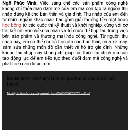
Ngô Phúc Vinh:
Việc sáng chế các sản phẩm công nghệ
không chỉ thỏa mãn đam mê của em mà còn tạo ra nguồn thu
nhập đáng kể cho bản thân và gia đình. Thu nhập của em đến
từ nhiều nguồn khác nhau, bao gồm giải thưởng tiền mặt hoặc
học bổng
từ các cuộc thi kỹ thuật và khởi nghiệp, cùng với cơ
hội kết nối với nhiều cá nhân và tổ chức để hợp tác trong việc
bán sản phẩm và thương mại hóa công nghệ. Từ nguồn thu
nhập này, em có thể chi trả học phí cho bản thân, mua xe máy,
sắm sửa những món đồ cần thiết và hỗ trợ gia đình. Những
khoản thu nhập này không chỉ giúp cải thiện tài chính mà còn
tạo động lực để em tiếp tục theo đuổi đam mê công nghệ và
phát triển các dự án mới.
Trình
chơi
Media error: Format(s) not supported or source(s) not
Video
found
Tải về tệp tin: https://edu.vov.vn/wp-content/uploads/2024/07/5655808182703.mp4?_=2