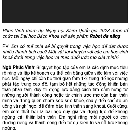
Phúc Vinh tham dự Ngày hội Stem Quốc gia 2023 được tổ
chức tại Đại học Bách Khoa với sản phẩm
Robot đa năng
PV:
Em có thể chia sẻ bí quyết trong việc học để đạt được
nhiều thành tích cao? Một vài lời khuyên với các em học sinh
khoá dưới trong việc học và theo đuổi ước mơ của mình?
Ngô Phúc Vinh
: Bí quyết học tập của em là xác định mục tiêu
rõ ràng và lập kế hoạch cụ thể, cân bằng giữa việc làm với việc
học. Mỗi ngày chỉ cần bỏ thời gian tầm 1-2 tiếng để học nhưng
phải tập trung cao độ, tạm bỏ hết những tác động khiến bản
thân phân tâm, duy trì động lực bằng cách tìm cảm hứng từ
những người thành công hoặc từ chính ước mơ của bản thân
mình và đừng quên chăm sóc sức khỏe, chú ý đến chế độ ăn
uống và nghỉ ngơi để đảm bảo tinh thần sảng khoái. Cuối cùng,
em xem thất bại là bài học quý giá và động lực để không
ngừng cải thiện bản thân. Em nghĩ rằng mỗi người có con
đường riêng và thành công đến từ sự kiên trì và nỗ lực không
ngừng.