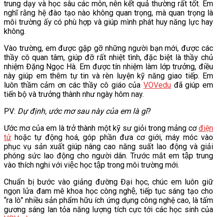
trung dạy và học sâu các môn, nên kết quả thường rất tốt. Em
nghĩ rằng hệ đào tạo nào không quan trọng, mà quan trọng là
môi trường ấy có phù hợp và giúp mình phát huy năng lực hay
không.
Vào trường, em được gặp gỡ những người bạn mới, được các
thầy cô quan tâm, giúp đỡ rất nhiệt tình, đặc biệt là thầy chủ
nhiệm Đặng Ngọc Hà. Em được tín nhiệm làm lớp trưởng, điều
này giúp em thêm tự tin và rèn luyện kỹ năng giao tiếp. Em
luôn thầm cảm ơn các thầy cô giáo của
VOVedu
đã giúp em
tiến bộ và trưởng thành như ngày hôm nay.
PV:
Dự định, ước mơ sau này của em là gì
?
Ước mơ của em là trở thành một kỹ sư giỏi trong mảng cơ
điện
tử
hoặc tự động hoá, góp phần đưa cơ giới, máy móc vào
phục vụ sản xuất giúp nâng cao năng suất lao động và giải
phóng sức lao động cho người dân. Trước mắt em tập trung
vào thích nghi với việc học tập trong môi trường mới.
Chuẩn bị bước vào giảng đường Đại học, chúc em luôn giữ
ngọn lửa đam mê khoa học công nghệ, tiếp tục sáng tạo cho
“ra lò” nhiều sản phẩm hữu ích ứng dụng công nghệ cao, là tấm
gương sáng lan tỏa năng lượng tích cực tới các học sinh của