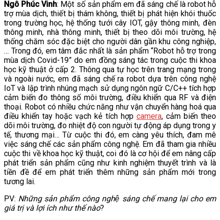
Ngô Phúc Vinh
: Một số sản phẩm em đã sáng chế là robot hỗ
trợ mùa dịch, thiết bị thám không, thiết bị phát hiện khói thuốc
trong trường học, hệ thống tưới cây IOT, gậy thông minh, đèn
thông minh, nhà thông minh, thiết bị theo dõi môi trường, hệ
thống chăm sóc đặc biệt cho người dân gần khu công nghiệp,
… Trong đó, em tâm đắc nhất là sản phẩm “Robot hỗ trợ trong
mùa dịch Covid-19” do em đồng sáng tác trong cuộc thi khoa
học kỹ thuật ở cấp 2. Thông qua tự học trên trang mạng trong
và ngoài nước, em đã sáng chế ra robot dựa trên công nghệ
IoT và lập trình nhúng mạch sử dụng ngôn ngữ C/C++ tích hợp
cảm biến đo thông số môi trường, điều khiển qua RF và điện
thoại. Robot có nhiều chức năng như vận chuyển hàng hoá qua
điều khiển tay hoặc vạch kẻ tích hợp
camera
, cảm biến theo
dõi môi trường, đo nhiệt độ con người tự động áp dụng trong y
tế, thương mại… Từ cuộc thi đó, em càng yêu thích, đam mê
việc sáng chế các sản phẩm công nghệ. Em đã tham gia nhiều
cuộc thi về khoa học kỹ thuật, coi đó là cơ hội để em nâng cấp
phát triển sản phẩm cũng như kinh nghiệm thuyết trình và là
tiền đề để em phát triển thêm những sản phẩm mới trong
tương lai.
PV:
Những sản phẩm công nghệ sáng chế mang lại cho em
giá trị và lợi ích như thế nào
?