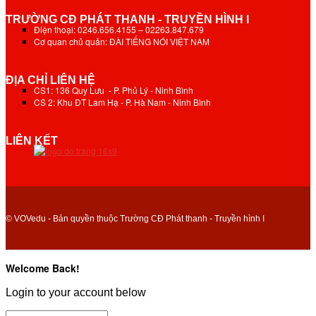
TRƯỜNG CĐ PHÁT THANH - TRUYỀN HÌNH I
Điện thoại: 0246.656.4155 – 02263.847.679
Cơ quan chủ quản: ĐÀI TIẾNG NÓI VIỆT NAM
ĐỊA CHỈ LIÊN HỆ
CS1: 136 Quy Lưu - P. Phủ Lý - Ninh Bình
CS 2: Khu ĐT Lam Hạ - P. Hà Nam - Ninh Bình
LIÊN KẾT
© VOVedu - Bản quyền thuộc Trường CĐ Phát thanh - Truyền hình I
Welcome Back!
Login to your account below