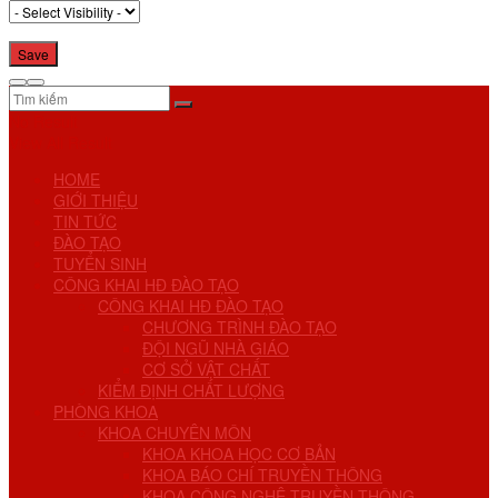
No Result
View All Result
HOME
GIỚI THIỆU
TIN TỨC
ĐÀO TẠO
TUYỂN SINH
CÔNG KHAI HĐ ĐÀO TẠO
CÔNG KHAI HĐ ĐÀO TẠO
CHƯƠNG TRÌNH ĐÀO TẠO
ĐỘI NGŨ NHÀ GIÁO
CƠ SỞ VẬT CHẤT
KIỂM ĐỊNH CHẤT LƯỢNG
PHÒNG KHOA
KHOA CHUYÊN MÔN
KHOA KHOA HỌC CƠ BẢN
KHOA BÁO CHÍ TRUYỀN THÔNG
KHOA CÔNG NGHỆ TRUYỀN THÔNG