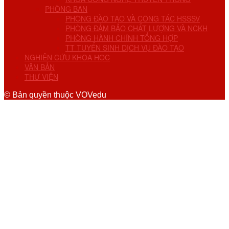
PHÒNG BAN
PHÒNG ĐÀO TẠO VÀ CÔNG TÁC HSSSV
PHÒNG ĐẢM BẢO CHẤT LƯỢNG VÀ NCKH
PHÒNG HÀNH CHÍNH TỔNG HỢP
TT TUYỂN SINH DỊCH VỤ ĐÀO TẠO
NGHIÊN CỨU KHOA HỌC
VĂN BẢN
THƯ VIỆN
© Bản quyền thuộc VOVedu