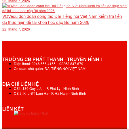
23 Tháng 7, 2026
VOVedu đón đoàn công tác Đài Tiếng nói Việt Nam kiểm tra tiến
độ thực hiện đề tài khoa học cấp Bộ năm 2026
22 Tháng 7, 2026
TRƯỜNG CĐ PHÁT THANH - TRUYỀN HÌNH I
Điện thoại: 0246.656.4155 – 02263.847.679
Cơ quan chủ quản: ĐÀI TIẾNG NÓI VIỆT NAM
ĐỊA CHỈ LIÊN HỆ
CS1: 136 Quy Lưu - P. Phủ Lý - Ninh Bình
CS 2: Khu ĐT Lam Hạ - P. Hà Nam - Ninh Bình
LIÊN KẾT