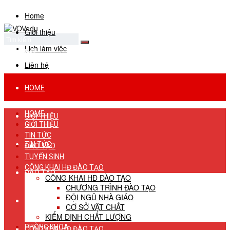
Home
Giới thiệu
Lịch làm việc
No Result
View All Result
Liên hệ
HOME
HOME
GIỚI THIỆU
GIỚI THIỆU
TIN TỨC
TIN TỨC
ĐÀO TẠO
TUYỂN SINH
CÔNG KHAI HĐ ĐÀO TẠO
ĐÀO TẠO
CÔNG KHAI HĐ ĐÀO TẠO
CHƯƠNG TRÌNH ĐÀO TẠO
ĐỘI NGŨ NHÀ GIÁO
TUYỂN SINH
CƠ SỞ VẬT CHẤT
KIỂM ĐỊNH CHẤT LƯỢNG
PHÒNG KHOA
CÔNG KHAI HĐ ĐÀO TẠO