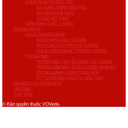
CÔNG KHAI HĐ ĐÀO TẠO
CHƯƠNG TRÌNH ĐÀO TẠO
ĐỘI NGŨ NHÀ GIÁO
CƠ SỞ VẬT CHẤT
KIỂM ĐỊNH CHẤT LƯỢNG
PHÒNG KHOA
KHOA CHUYÊN MÔN
KHOA KHOA HỌC CƠ BẢN
KHOA BÁO CHÍ TRUYỀN THÔNG
KHOA CÔNG NGHỆ TRUYỀN THÔNG
PHÒNG BAN
PHÒNG ĐÀO TẠO VÀ CÔNG TÁC HSSSV
PHÒNG ĐẢM BẢO CHẤT LƯỢNG VÀ NCKH
PHÒNG HÀNH CHÍNH TỔNG HỢP
TT TUYỂN SINH DỊCH VỤ ĐÀO TẠO
NGHIÊN CỨU KHOA HỌC
VĂN BẢN
THƯ VIỆN
© Bản quyền thuộc VOVedu