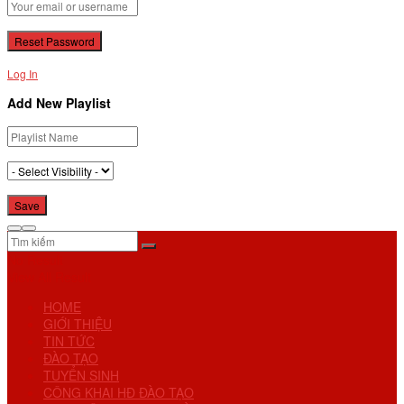
Log In
Add New Playlist
No Result
View All Result
HOME
GIỚI THIỆU
TIN TỨC
ĐÀO TẠO
TUYỂN SINH
CÔNG KHAI HĐ ĐÀO TẠO