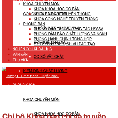
KHOA CHUYÊN MÔN
KHOA KHOA HỌC CƠ BẢN
CÔNG KHAI HĐ ĐÀO TẠO
KHOA BÁO CHÍ TRUYỀN THÔNG
KHOA CÔNG NGHỆ TRUYỀN THÔNG
PHÒNG BAN
CHƯƠNG TRÌNH ĐÀO TẠO
PHÒNG ĐÀO TẠO VÀ CÔNG TÁC HSSSV
PHÒNG ĐẢM BẢO CHẤT LƯỢNG VÀ NCKH
PHÒNG HÀNH CHÍNH TỔNG HỢP
ĐỘI NGŨ NHÀ GIÁO
TT TUYỂN SINH DỊCH VỤ ĐÀO TẠO
NGHIÊN CỨU KHOA HỌC
VĂN BẢN
CƠ SỞ VẬT CHẤT
THƯ VIỆN
KIỂM ĐỊNH CHẤT LƯỢNG
PHÒNG KHOA
KHOA CHUYÊN MÔN
Chi bộ Khoa báo chí và truyền
KHOA KHOA HỌC CƠ BẢN