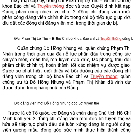
Thay mặt cấp uỷ, đồng chí Phan Thị Lệ Thu – Bí thư Chi bộ
khoa Báo chí và
Truyền thông
đọc và trao Quyết định kết nạp
VĂN BẢN
Đảng, phân công nhiệm vụ cho 2 đồng chí đảng viên mới,
phân công đảng viên chính thức trong chi bộ tiếp tục giúp đỡ,
dìu dắt các đồng chí đảng viên mới trong thời gian dự bị.
THƯ VIỆN
Đ/c Phan Thị Lệ Thu – Bí thư Chi bộ khoa Báo chí và
Truyền thông
công b
Quần chúng Đỗ Hồng Nhung và quần chúng Phạm Thị
Nhàn trong thời gian qua đã nỗ lực phấn đấu trong công tác
chuyên môn, đoàn thể, rèn luyện đạo đức, tác phong, trau dồi
phẩm chất chính trị, hoàn thành tốt các nhiệm vụ được giao.
Được sự phát hiện, giới thiệu và bồi dưỡng của các đồng chí
đảng viên trong chi bộ khoa Báo chí và
Truyền thông
, quần
chúng ưu tú Đỗ Hồng Nhung và Phạm Thị Nhàn đã vinh dự
được đứng trong hàng ngũ của Đảng.
Đ/c đảng viên mới Đỗ Hồng Nhung đọc Lời tuyên thệ
Trước lá cờ Tổ quốc, cờ Đảng và chân dung Chủ tịch Hồ Chí
Minh kính yêu 2 đồng chí đảng viên mới đọc lời tuyên thệ và
hứa sẽ tiếp tục phấn đấu để luôn xứng đáng là người đảng
viên gương mẫu, đóng góp sức mình thực hiện thành công